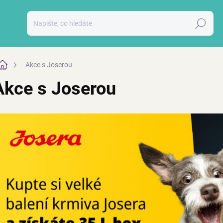
Hledat
Domů
Akce s Joserou
Akce s Joserou