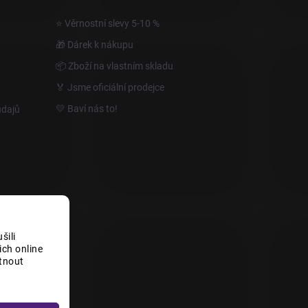
⭐ Věrnostní slevy 5-10 %
🎁 Dárek k nákupu
📦 Zboží na vlastním skladu
🏅 Jsme oficiální prodejce
💛 Baví nás to!
údajů
šili
ch online
tnout