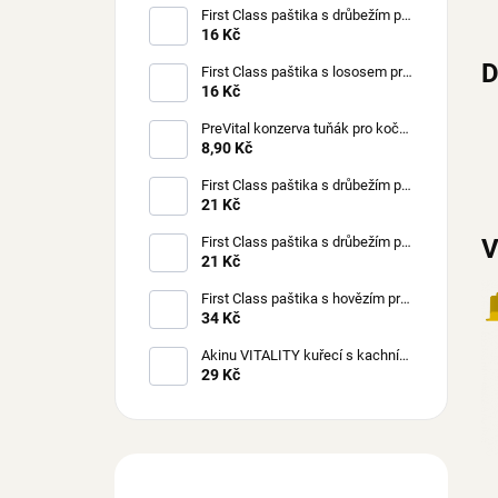
First Class paštika s drůbežím pro
kočky 100 g
16 Kč
D
First Class paštika s lososem pro
kočky 100 g
16 Kč
PreVital konzerva tuňák pro kočky
85 g
8,90 Kč
First Class paštika s drůbežím pro
štěňata 150 g
21 Kč
V
First Class paštika s drůbežím pro
psy 150 g
21 Kč
First Class paštika s hovězím pro
psy 300 g
34 Kč
Akinu VITALITY kuřecí s kachním
masem pro kočky 70 g
29 Kč