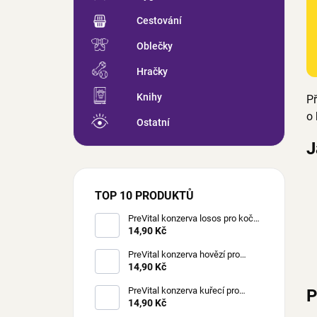
Cestování
Oblečky
Hračky
Knihy
Př
o 
Ostatní
J
TOP 10 PRODUKTŮ
PreVital konzerva losos pro kočky
85 g
14,90 Kč
PreVital konzerva hovězí pro
kočky 85 g
14,90 Kč
PreVital konzerva kuřecí pro
P
kočky 85 g
14,90 Kč