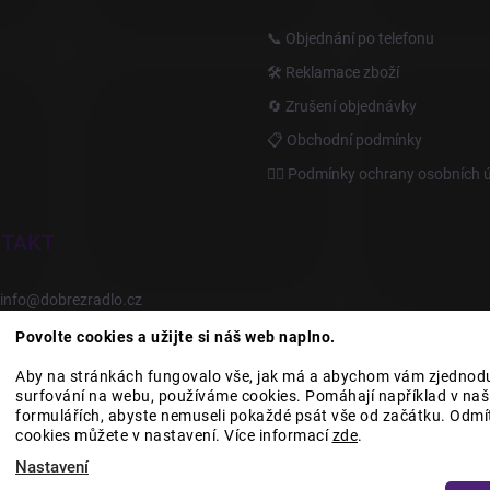
📞 Objednání po telefonu
🛠️ Reklamace zboží
🔄 Zrušení objednávky
📋 Obchodní podmínky
🙆‍♂️ Podmínky ochrany osobních 
TAKT
info
@
dobrezradlo.cz
Povolte cookies a užijte si náš web naplno.
+420 777 209 586
Aby na stránkách fungovalo vše, jak má a abychom vám zjednodu
surfování na webu, používáme cookies. Pomáhají například v naši
formulářích, abyste nemuseli pokaždé psát vše od začátku. Odmí
Category Icons by Freepik
Category Icons by Icons8
cookies můžete v nastavení. Více informací
zde
.
Nastavení