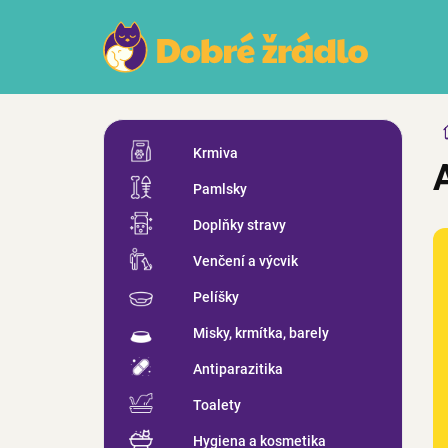
Přejít
na
obsah
P
Přeskočit
o
Krmiva
kategorie
s
Pamlsky
t
r
Doplňky stravy
a
n
Venčení a výcvik
n
Pelíšky
í
p
Misky, krmítka, barely
a
n
Antiparazitika
e
Toalety
l
Hygiena a kosmetika