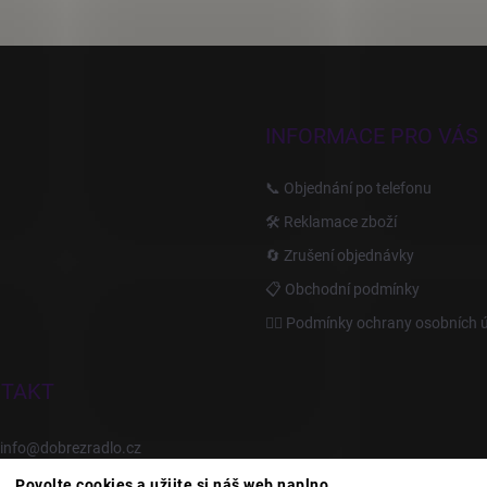
INFORMACE PRO VÁS
📞 Objednání po telefonu
🛠️ Reklamace zboží
🔄 Zrušení objednávky
📋 Obchodní podmínky
🙆‍♂️ Podmínky ochrany osobních 
TAKT
info
@
dobrezradlo.cz
Povolte cookies a užijte si náš web naplno.