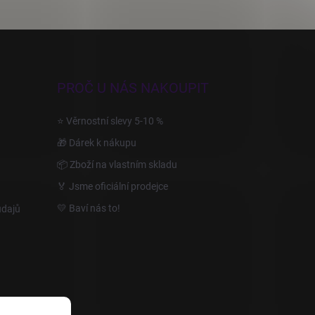
PROČ U NÁS NAKOUPIT
⭐ Věrnostní slevy 5-10 %
🎁 Dárek k nákupu
📦 Zboží na vlastním skladu
🏅 Jsme oficiální prodejce
💛 Baví nás to!
údajů