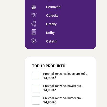
Cestování
Oblečky
Hračky
Knihy
Ostatní
TOP 10 PRODUKTŮ
PreVital konzerva losos pro kočky
85 g
14,90 Kč
PreVital konzerva hovězí pro
kočky 85 g
14,90 Kč
PreVital konzerva kuřecí pro
kočky 85 g
14,90 Kč