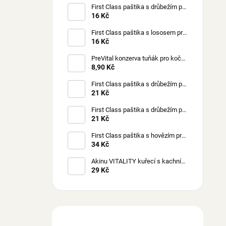
First Class paštika s drůbežím pro
kočky 100 g
16 Kč
First Class paštika s lososem pro
kočky 100 g
16 Kč
PreVital konzerva tuňák pro kočky
85 g
8,90 Kč
First Class paštika s drůbežím pro
štěňata 150 g
21 Kč
First Class paštika s drůbežím pro
psy 150 g
21 Kč
First Class paštika s hovězím pro
psy 300 g
34 Kč
Akinu VITALITY kuřecí s kachním
masem pro kočky 70 g
29 Kč