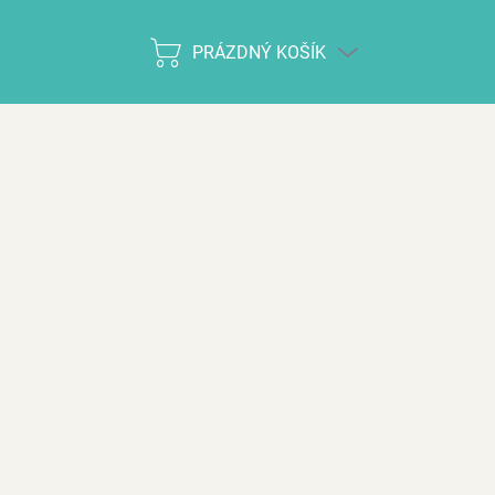
PRÁZDNÝ KOŠÍK
NÁKUPNÍ
KOŠÍK