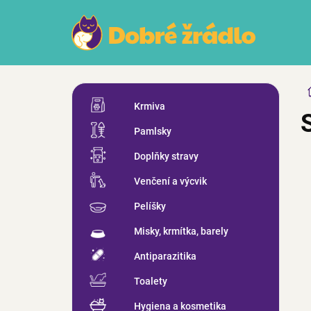
Přejít
na
obsah
P
Přeskočit
o
Krmiva
kategorie
s
Pamlsky
t
r
Doplňky stravy
a
n
Venčení a výcvik
n
Pelíšky
í
p
Misky, krmítka, barely
a
n
Antiparazitika
e
Toalety
l
Hygiena a kosmetika