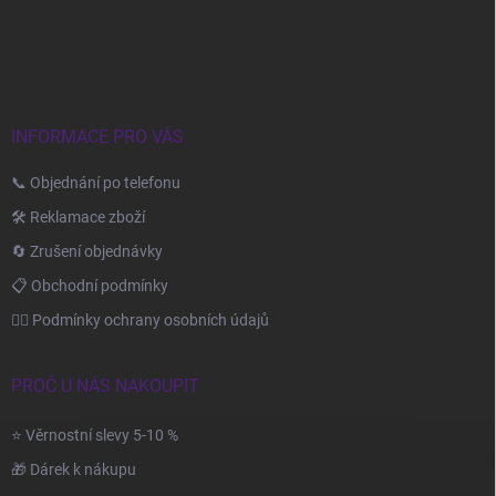
p
a
t
í
INFORMACE PRO VÁS
📞 Objednání po telefonu
🛠️ Reklamace zboží
🔄 Zrušení objednávky
📋 Obchodní podmínky
🙆‍♂️ Podmínky ochrany osobních údajů
PROČ U NÁS NAKOUPIT
⭐ Věrnostní slevy 5-10 %
🎁 Dárek k nákupu