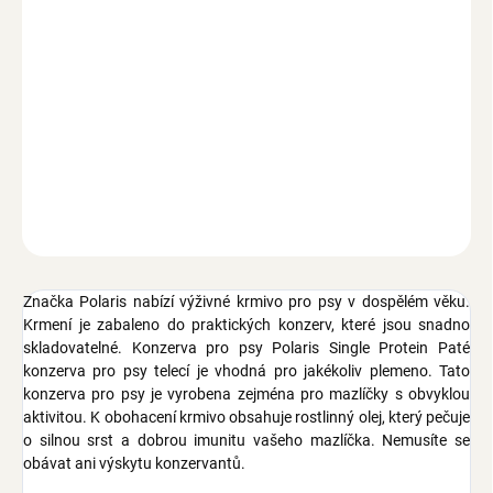
Ušetříte
0 Kč
−
+
Přidat do košíku
Paté konzerva pro psy, telecí, bez obilovin, sóji, konzervantů, s
lněným olejem pro silnou srst a dobrou imunitu, pro dospělé psy
všech plemen, 400 g
ZEPTAT SE
Značka Polaris nabízí výživné krmivo pro psy v dospělém věku.
Krmení je zabaleno do praktických konzerv, které jsou snadno
skladovatelné. Konzerva pro psy Polaris Single Protein Paté
konzerva pro psy telecí je vhodná pro jakékoliv plemeno. Tato
konzerva pro psy je vyrobena zejména pro mazlíčky s obvyklou
aktivitou. K obohacení krmivo obsahuje rostlinný olej, který pečuje
o silnou srst a dobrou imunitu vašeho mazlíčka. Nemusíte se
obávat ani výskytu konzervantů.