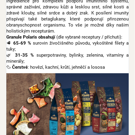
ingredience pro komplexní podporu imunitního systému,
správné zažívání, zdravou kůži a lesklou srst, silné kosti a
zdravé klouby, silné srdce a dobrý zrak. K posílení imunity
přispívají také betaglukany, které podporují přirozenou
obranyschopnost organismu. To vše je možné díky našim
holistickým recepturám.
Granule Polaris obsahují
(dle vybrané receptury / příchuti):
🥩
65-69 %
surovin živočišného původu, vykoštěné filety a
tuky;
🌿
31-35 %
superpotraviny, bylinky, zelenina, vitamíny a
minerály;
🦆
Čerstvé
: hovězí, kachní, krůtí, jehněčí a lososa