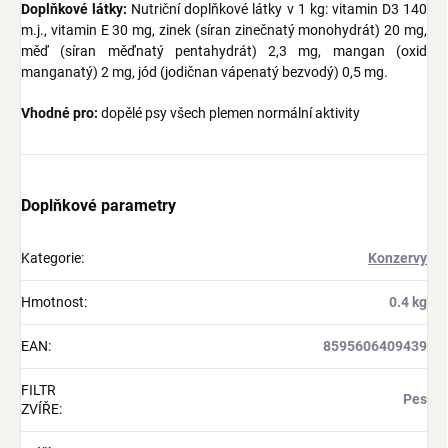
Doplňkové látky:
Nutriční doplňkové látky v 1 kg: vitamin D3 140
m.j., vitamin E 30 mg, zinek (síran zinečnatý monohydrát) 20 mg,
měď (síran měďnatý pentahydrát) 2,3 mg, mangan (oxid
manganatý) 2 mg, jód (jodičnan vápenatý bezvodý) 0,5 mg.
Vhodné pro:
dopělé psy všech plemen normální aktivity
Doplňkové parametry
Kategorie
:
Konzervy
Hmotnost
:
0.4 kg
EAN
:
8595606409439
FILTR
Pes
ZVÍŘE
: