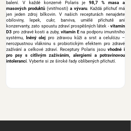
balení. V každé konzervě Polaris je
98,7 % masa a
masových produktů
(vnitřnosti)
a vývaru
. Každá příchuť má
jen jeden zdroj bílkovin. V našich recepturách nenajdete
obiloviny, lepek, cukr, barviva, umělé příchutě ani
konzervanty, zato spoustu zdraví prospěšných látek -
vitamín
D3
pro zdravé kosti a zuby,
vitamín E
na podporu imunitního
systému,
lněný olej
pro zdravou kůži a srst a celulózu –
nerozpustnou vlákninu s probiotickým efektem pro zdravé
zažívání a celkové zdraví. Receptury Polaris jsou
vhodné i
pro psy s citlivým zažíváním, alergiemi a potravinovou
intolerancí
. Vyberte si ze široké řady oblíbených příchutí.
Z
á