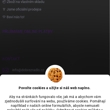
📦 Zboží na vlastním skladu
🏅 Jsme oficiální prodejce
💛 Baví nás to!
PŘIJÍMÁME ONLINE PLATBY
KONTAKT
info
@
dobrezradlo.cz
+420 777 209 586
Povolte cookies a užijte si náš web naplno.
Aby na stránkách fungovalo vše, jak má a abychom vám
zjednodušili surfování na webu, používáme cookies. Pomáhají
Category Icons by Freepik
Category Icons by Icons8
například v našich online formulářích, abyste nemuseli