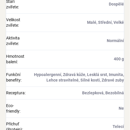
Stáří
Dospělé
zvířete
:
Velikost
Malé, Střední, Velké
zvířete
:
Aktivita
Normální
zvířete
:
Hmotnost
400 g
balení
:
Funkční
Hypoalergenní, Zdravá kůže, Lesklá srst, Imunita,
benefity
:
Lehce stravitelné, Silné kosti, Zdravé zuby
Receptura
:
Bezlepková, Bezobilná
Eco-
Ne
friendly
:
Příchuť
Telecí
(Protein)
: