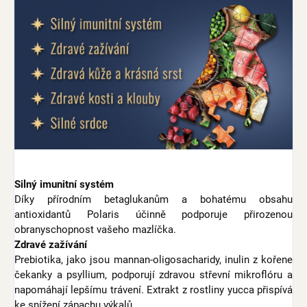
Silný imunitní systém
Díky přírodním betaglukanům a bohatému obsahu
antioxidantů Polaris účinně podporuje přirozenou
obranyschopnost vašeho mazlíčka.
Zdravé zažívání
Prebiotika, jako jsou mannan-oligosacharidy, inulin z kořene
čekanky a psyllium, podporují zdravou střevní mikroflóru a
napomáhají lepšímu trávení. Extrakt z rostliny yucca přispívá
ke snížení zápachu výkalů.