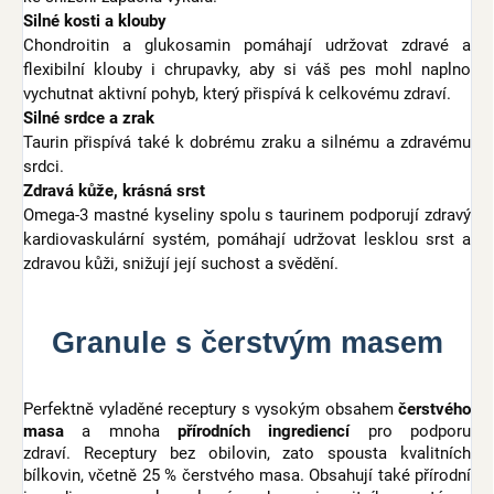
Silné kosti a klouby
Chondroitin a glukosamin pomáhají udržovat zdravé a
flexibilní klouby i chrupavky, aby si váš pes mohl naplno
vychutnat aktivní pohyb, který přispívá k celkovému zdraví.
Silné srdce a zrak
Taurin přispívá také k dobrému zraku a silnému a zdravému
srdci.
Zdravá kůže, krásná srst
Omega-3 mastné kyseliny spolu s taurinem podporují zdravý
kardiovaskulární systém, pomáhají udržovat lesklou srst a
zdravou kůži, snižují její suchost a svědění.
Granule s čerstvým masem
Perfektně vyladěné receptury s vysokým obsahem
čerstvého
masa
a mnoha
přírodních ingrediencí
pro podporu
zdraví. Receptury bez obilovin, zato spousta kvalitních
bílkovin, včetně 25 % čerstvého masa. Obsahují také přírodní