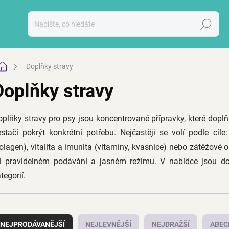
Hledat
Domů
Doplňky stravy
Doplňky stravy
plňky stravy pro psy jsou koncentrované přípravky, které dopl
stačí pokrýt konkrétní potřebu. Nejčastěji se volí podle cíl
olagen), vitalita a imunita (vitamíny, kvasnice) nebo zátěžové o
ři pravidelném podávání a jasném režimu. V nabídce jsou d
tegorií.
NEJPRODÁVANĚJŠÍ
NEJLEVNĚJŠÍ
NEJDRAŽŠÍ
ABEC