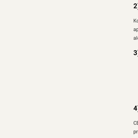
2
Ko
ap
al
3
4
CB
pr