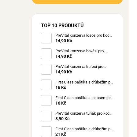
TOP 10 PRODUKTŮ
PreVital konzerva losos pro kočky
85 g
14,90 Kč
PreVital konzerva hovězí pro
kočky 85 g
14,90 Kč
PreVital konzerva kuřecí pro
kočky 85 g
14,90 Kč
First Class paštika s drůbežím pro
kočky 100 g
16 Kč
First Class paštika s lososem pro
kočky 100 g
16 Kč
PreVital konzerva tuňák pro kočky
85 g
8,90 Kč
First Class paštika s drůbežím pro
štěňata 150 g
21 Kč