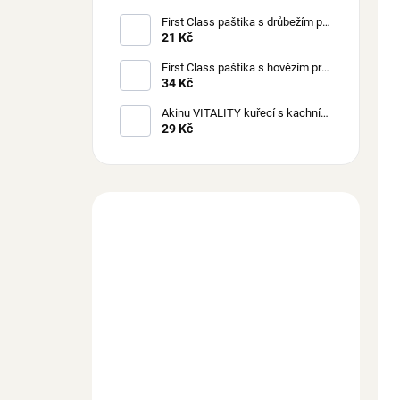
First Class paštika s drůbežím pro
psy 150 g
21 Kč
First Class paštika s hovězím pro
psy 300 g
34 Kč
Akinu VITALITY kuřecí s kachním
masem pro kočky 70 g
29 Kč