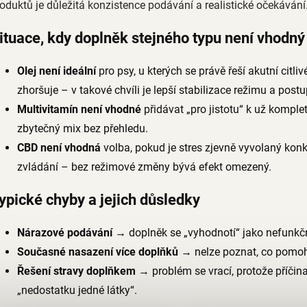
oduktů je důležitá konzistence podávání a realistické očekávání
ituace, kdy doplněk stejného typu není vhodný
Olej není ideální
pro psy, u kterých se právě řeší akutní citl
zhoršuje – v takové chvíli je lepší stabilizace režimu a post
Multivitamín není vhodné
přidávat „pro jistotu“ k už komp
zbytečný mix bez přehledu.
CBD není vhodná
volba, pokud je stres zjevně vyvolaný kon
zvládání – bez režimové změny bývá efekt omezený.
ypické chyby a jejich důsledky
Nárazové podávání
→ doplněk se „vyhodnotí“ jako nefunkční
Současné nasazení více doplňků
→ nelze poznat, co pomohlo
Řešení stravy doplňkem
→ problém se vrací, protože příčina 
„nedostatku jedné látky“.