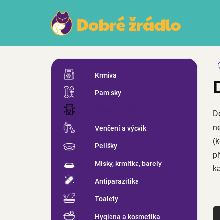
Přejít
na
obsah
P
Přeskočit
o
Krmiva
kategorie
s
Pamlsky
t
r
Doplňky stravy
Do
a
n
ne
Venčení a výcvik
n
(k
Pelíšky
í
p
p
Misky, krmítka, barely
ka
a
n
Antiparazitika
e
Toalety
Ř
l
a
Hygiena a kosmetika