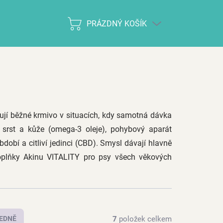
PRÁZDNÝ KOŠÍK
NÁKUPNÍ
KOŠÍK
ňují běžné krmivo v situacích, kdy samotná dávka
e: srst a kůže (omega-3 oleje), pohybový aparát
bdobí a citliví jedinci (CBD). Smysl dávají hlavně
oplňky Akinu VITALITY pro psy všech věkových
7
položek celkem
EDNĚ