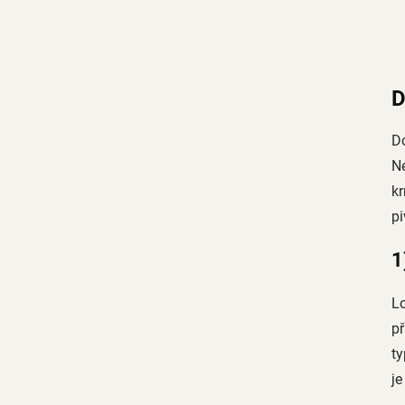
D
Do
Ne
kr
pi
1
Lo
př
ty
j