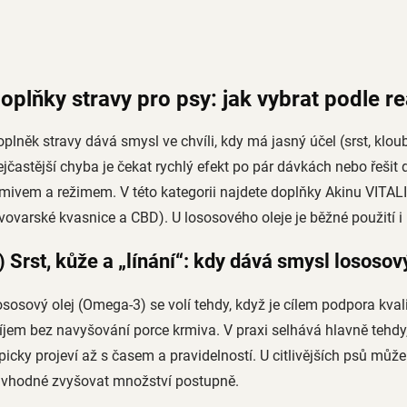
O
v
l
á
d
oplňky stravy pro psy: jak vybrat podle 
a
c
plněk stravy dává smysl ve chvíli, kdy má jasný účel (srst, kloub
í
p
jčastější chyba je čekat rychlý efekt po pár dávkách nebo řešit
r
mivem a režimem. V této kategorii najdete doplňky Akinu VITALIT
v
k
vovarské kvasnice a CBD). U lososového oleje je běžné použití i 
y
v
) Srst, kůže a „línání“: kdy dává smysl lososový
ý
p
i
sosový olej (Omega-3) se volí tehdy, když je cílem podpora kvali
s
íjem bez navyšování porce krmiva. V praxi selhává hlavně tehd
u
picky projeví až s časem a pravidelností. U citlivějších psů může 
e vhodné zvyšovat množství postupně.