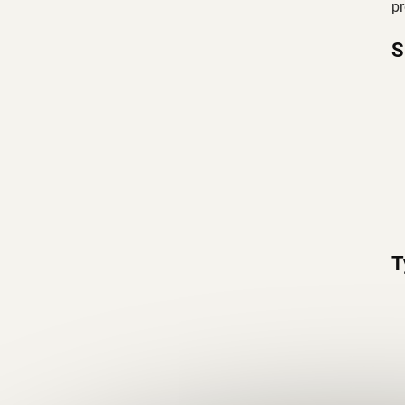
pr
S
T