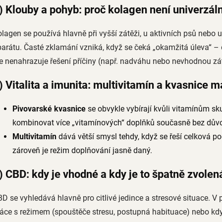
) Klouby a pohyb: proč kolagen není univerzáln
lagen se používá hlavně při vyšší zátěži, u aktivních psů nebo 
arátu. Časté zklamání vzniká, když se čeká „okamžitá úleva“ 
e nenahrazuje řešení příčiny (např. nadváhu nebo nevhodnou zá
) Vitalita a imunita: multivitamín a kvasnice m
Pivovarské kvasnice
se obvykle vybírají kvůli vitamínům sku
kombinovat více „vitamínových“ doplňků současně bez dův
Multivitamín
dává větší smysl tehdy, když se řeší celková p
zároveň je režim doplňování jasně daný.
) CBD: kdy je vhodné a kdy je to špatně zvolen
D se vyhledává hlavně pro citlivé jedince a stresové situace. V 
áce s režimem (spouštěče stresu, postupná habituace) nebo kd