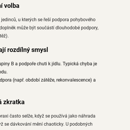
í volba
u jedinců, u kterých se řeší podpora pohybového
– doplněk může být součástí dlouhodobé podpory,
těž).
ají rozdílný smysl
piny B a podpoře chuti k jídlu. Typická chyba je
odu.
odpora (např. období zátěže, rekonvalescence) a
á zkratka
praxi často selže, když se používá jako náhrada
yž se dávkování mění chaoticky. U podobných