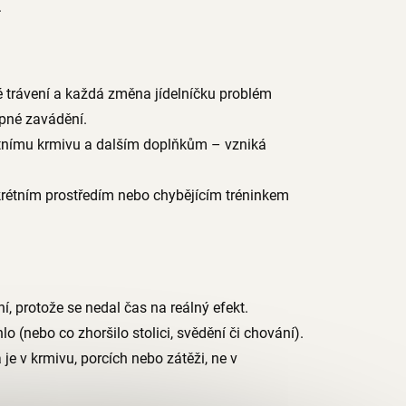
.
ivé trávení a každá změna jídelníčku problém
upné zavádění.
letnímu krmivu a dalším doplňkům – vzniká
krétním prostředím nebo chybějícím tréninkem
, protože se nedal čas na reálný efekt.
 (nebo co zhoršilo stolici, svědění či chování).
je v krmivu, porcích nebo zátěži, ne v