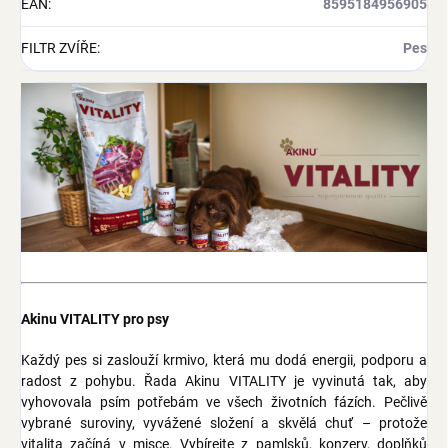
EAN
:
8595184956905
FILTR ZVÍŘE
:
Pes
Akinu VITALITY pro psy
Každý pes si zaslouží krmivo, která mu dodá energii, podporu a
radost z pohybu. Řada Akinu VITALITY je vyvinutá tak, aby
vyhovovala psím potřebám ve všech životních fázích. Pečlivě
vybrané suroviny, vyvážené složení a skvělá chuť – protože
vitalita začíná v misce. Vybírejte z pamlsků, konzerv, doplňků