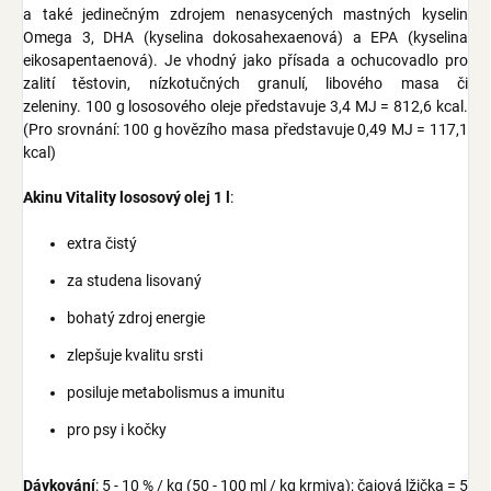
a také jedinečným zdrojem nenasycených mastných kyselin
Omega 3, DHA (kyselina dokosahexaenová) a EPA (kyselina
eikosapentaenová). Je vhodný jako přísada a ochucovadlo pro
zalití těstovin, nízkotučných granulí, libového masa či
zeleniny. 100 g lososového oleje představuje 3,4 MJ = 812,6 kcal.
(Pro srovnání: 100 g hovězího masa představuje 0,49 MJ = 117,1
kcal)
Akinu Vitality lososový olej 1 l
:
extra čistý
za studena lisovaný
bohatý zdroj energie
zlepšuje kvalitu srsti
posiluje metabolismus a imunitu
pro psy i kočky
Dávkování
: 5 - 10 % / kg (50 - 100 ml / kg krmiva); čajová lžička = 5