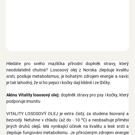
−
+
Přidat do košíku
Doplněk stravy, lososový olej z Norska, lisovaný za studena, s
Omega-3, zdroj energie, posiluje imunitu, zlepšuje kvalitu srsti, pro
psy i kočky, 1 l
ZEPTAT SE
Hledáte pro svého mazlíčka přírodní doplněk stravy, který
neodolatelně chutná? Lososový olej z Norska zlepšuje kvalitu
srsti, posiluje metabolismus, je bohatým zdrojem energie a navíc
je tak lahodný, že si ho pejsci i kočky dají klidně i ze lžičky.
Akinu Vitality lososový olej:
doplněk stravy pro psy i kočky, který
podporuje imunitu
VITALITY LOSOSOVÝ OLEJ je extra čistý, za studena lisovaný a
bezvodý. Netuhne v chladu (až do - 10 ⁰C) a neobsahuje příměsi
jiných druhů olejů. Má vynikající účinek na kvalitu a lesk srsti a
zlepšuje fungování metabolismu. Je přirozeným zdrojem energie