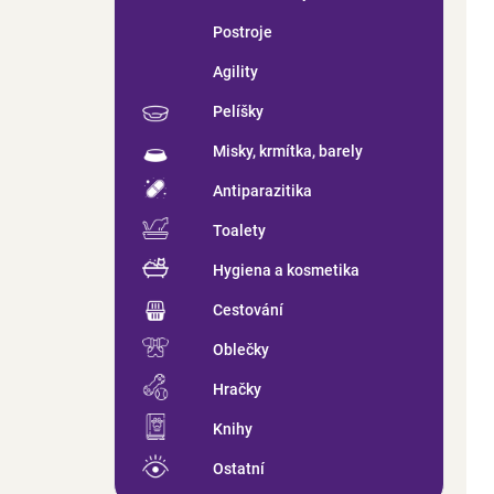
p
u
r
Postroje
k
o
t
d
Agility
ů
u
Pelíšky
k
t
Misky, krmítka, barely
ů
Antiparazitika
Toalety
Hygiena a kosmetika
Cestování
Oblečky
Hračky
Knihy
Ostatní