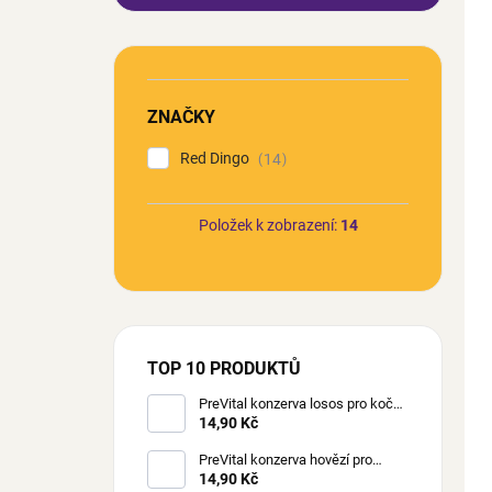
ZNAČKY
Red Dingo
14
Položek k zobrazení:
14
TOP 10 PRODUKTŮ
PreVital konzerva losos pro kočky
85 g
14,90 Kč
PreVital konzerva hovězí pro
kočky 85 g
14,90 Kč