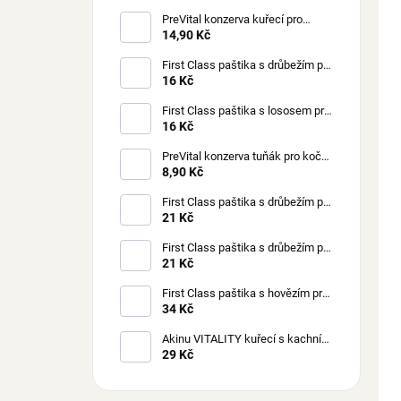
PreVital konzerva kuřecí pro
kočky 85 g
14,90 Kč
First Class paštika s drůbežím pro
kočky 100 g
16 Kč
First Class paštika s lososem pro
kočky 100 g
16 Kč
PreVital konzerva tuňák pro kočky
85 g
8,90 Kč
First Class paštika s drůbežím pro
štěňata 150 g
21 Kč
First Class paštika s drůbežím pro
psy 150 g
21 Kč
First Class paštika s hovězím pro
psy 300 g
34 Kč
Akinu VITALITY kuřecí s kachním
masem pro kočky 70 g
29 Kč