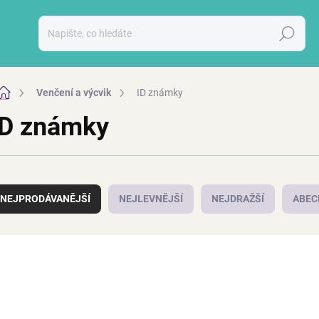
Hledat
Domů
Venčení a výcvik
ID známky
ID známky
NEJPRODÁVANĚJŠÍ
NEJLEVNĚJŠÍ
NEJDRAŽŠÍ
ABEC