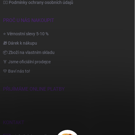
🙆‍♂️ Podmínky ochrany osobních údajů
PROČ U NÁS NAKOUPIT
⭐ Věrnostní slevy 5-10 %
🎁 Dárek k nákupu
📦 Zboží na vlastním skladu
🏅 Jsme oficiální prodejce
💛 Baví nás to!
PŘIJÍMÁME ONLINE PLATBY
KONTAKT