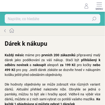
Přejít
na
obsah
Hledat
Domů
Dárek k nákupu
Každý měsíc
máme pro
prvních 200 zákazníků
připravený malý
dárek jako poděkování za váš nákup. Stačí být
přihlášený k
odběru novinek
a
nakoupit
alespoň
za 199 Kč
pro kočky
nebo
499 Kč
pro psy. Jestli dárek získáte se dozvíte hned v nákupním
košíku ještě před odesláním objednávky.
Dle hodnoty objednávky se může zobrazit více různých variant
dárků. Aktuální přehled naleznete níže. Obvykle se jedná o
pamlsky, můžou to být ale i hračky apod. Vidíte-li na výběr více
dárků, můžete si z nich sami vybrat co potěší vašeho mazlíka.
Ke
každé 1 objednávce si můžete vybrat 1 dáreček
.