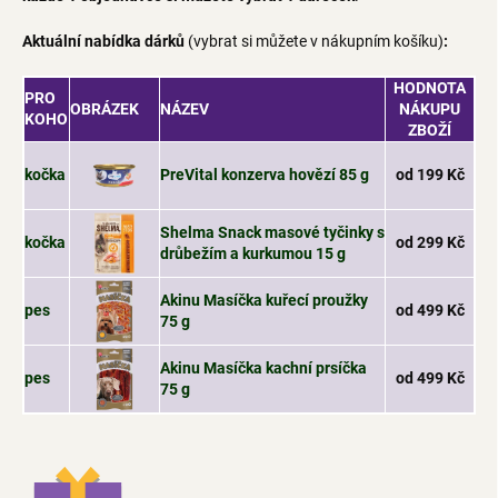
Aktuální nabídka dárků
(vybrat si můžete v nákupním košíku)
:
HODNOTA
PRO
OBRÁZEK
NÁZEV
NÁKUPU
KOHO
ZBOŽÍ
kočka
PreVital konzerva hovězí 85 g
od 199 Kč
Shelma Snack masové tyčinky s
kočka
od 299 Kč
drůbežím a kurkumou 15 g
Akinu Masíčka kuřecí proužky
pes
od 499 Kč
75 g
Akinu Masíčka kachní prsíčka
pes
od 499 Kč
75 g