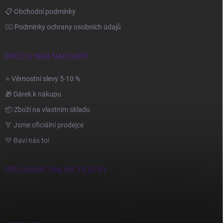
📋 Obchodní podmínky
🙆‍♂️ Podmínky ochrany osobních údajů
PROČ U NÁS NAKOUPIT
⭐ Věrnostní slevy 5-10 %
🎁 Dárek k nákupu
📦 Zboží na vlastním skladu
🏅 Jsme oficiální prodejce
💛 Baví nás to!
PŘIJÍMÁME ONLINE PLATBY