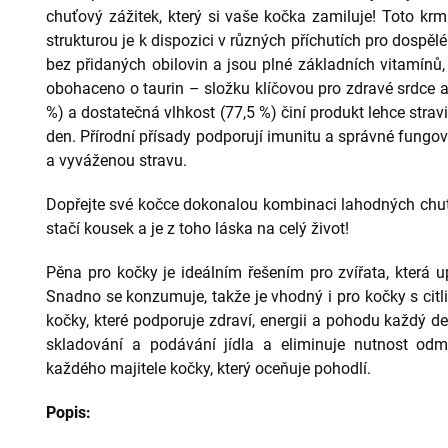
chuťový zážitek, který si vaše kočka zamiluje! Toto kr
strukturou je k dispozici v různých příchutích pro dospěl
bez přidaných obilovin a jsou plné základních vitamínů, 
obohaceno o taurin – složku klíčovou pro zdravé srdce a
%) a dostatečná vlhkost (77,5 %) činí produkt lehce stra
den. Přírodní přísady podporují imunitu a správné fungo
a vyváženou stravu.
Dopřejte své kočce dokonalou kombinaci lahodných chut
stačí kousek a je z toho láska na celý život!
Pěna pro kočky je ideálním řešením pro zvířata, která
Snadno se konzumuje, takže je vhodný i pro kočky s citl
kočky, které podporuje zdraví, energii a pohodu každý 
skladování a podávání jídla a eliminuje nutnost odmě
každého majitele kočky, který oceňuje pohodlí.
Popis: