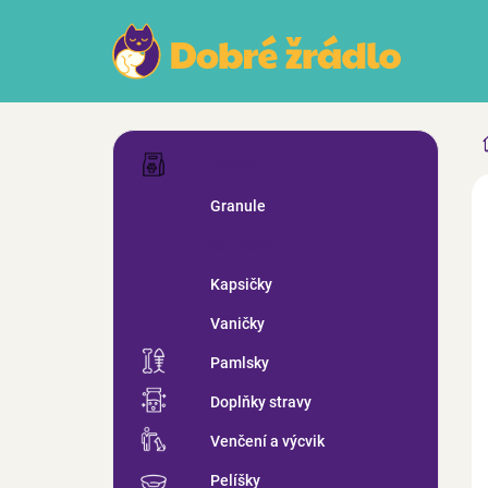
Přejít
na
obsah
P
Přeskočit
o
Krmiva
kategorie
s
ZN
Granule
t
r
Konzervy
a
n
Kapsičky
n
Vaničky
í
p
Pamlsky
a
n
Doplňky stravy
e
Venčení a výcvik
l
Pelíšky