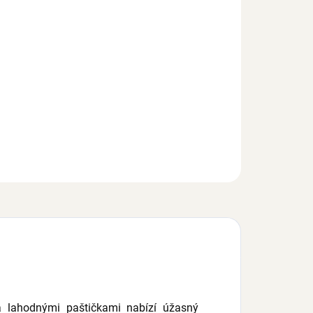
Ušetříte
0 Kč
+
Přidat do košíku
onzerva s jemnou pěnou, lososová paštika, pro dospělé
i pro koťata, s vitamínem E a C, obsahuje biotin, taurin,
t z yuccy, 85g
EPTAT SE
 a lahodnými paštičkami nabízí úžasný