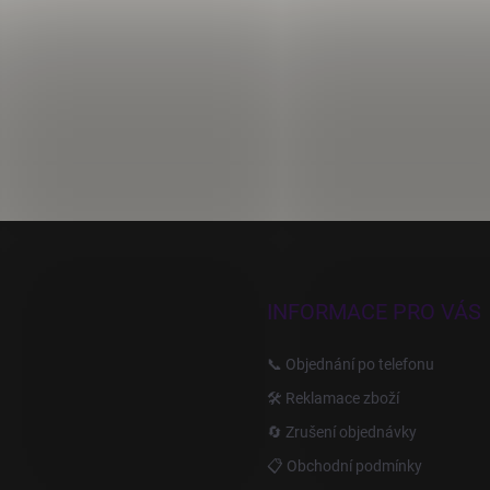
INFORMACE PRO VÁS
📞 Objednání po telefonu
🛠️ Reklamace zboží
🔄 Zrušení objednávky
📋 Obchodní podmínky