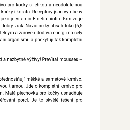
mivo pro kočky s lehkou a neodolatelnou
é kočky i koťata. Receptury jsou vyrobeny
jako je vitamín E nebo biotin. Krmivo je
 dobrý zrak. Navíc nízký obsah tuku (6,5
vitelným a zároveň dodává energii na celý
vání organismu a poskytují tak kompletní
í a nezbytné výživy! PreVital mousses –
 upřednostňují měkké a sametové krmivo.
ivou tlamou. Jde o kompletní krmivo pro
den. Malá plechovka pro kočky usnadňuje
řování porcí. Je to skvělé řešení pro