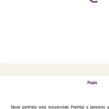
−
Mini k
kočky 
exkrak
Z
Popis
Nové portfolio mini konzerviček PreVital s jemnými