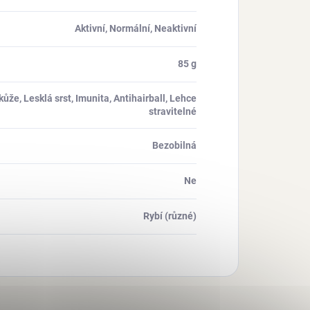
Aktivní, Normální, Neaktivní
85 g
že, Lesklá srst, Imunita, Antihairball, Lehce
stravitelné
Bezobilná
Ne
Rybí (různé)