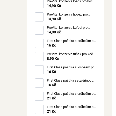
PreVital konzerva losos pro kočky
85 g
14,90 Kč
PreVital konzerva hovězí pro
kočky 85 g
14,90 Kč
PreVital konzerva kuřecí pro
kočky 85 g
14,90 Kč
First Class paštika s drůbežím pro
kočky 100 g
16 Kč
PreVital konzerva tuňák pro kočky
85 g
8,90 Kč
First Class paštika s lososem pro
kočky 100 g
16 Kč
First Class paštika se zvěřinou
pro kočky 100 g
16 Kč
First Class paštika s drůbežím pro
štěňata 150 g
21 Kč
First Class paštika s drůbežím pro
psy 150 g
21 Kč