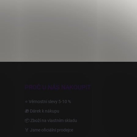
PROČ U NÁS NAKOUPIT
⭐ Věrnostní slevy 5-10 %
🎁 Dárek k nákupu
📦 Zboží na vlastním skladu
🏅 Jsme oficiální prodejce