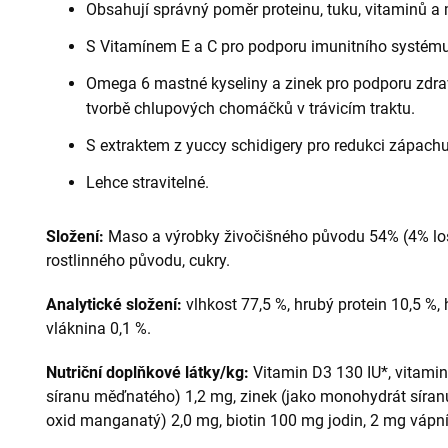
Obsahují správný poměr proteinu, tuku, vitaminů a 
S Vitamínem E a C pro podporu imunitního systému
Omega 6 mastné kyseliny a zinek pro podporu zdravé
tvorbě chlupových chomáčků v trávicím traktu.
S extraktem z yuccy schidigery pro redukci zápachu
Lehce stravitelné.
Složení:
Maso a výrobky živočišného původu 54% (4% loso
rostlinného původu, cukry.
Analytické složení:
vlhkost 77,5 %, hrubý protein 10,5 %, 
vláknina 0,1 %.
Nutriční doplňkové látky/kg:
Vitamin D3 130 IU*, vitami
síranu měďnatého) 1,2 mg, zinek (jako monohydrát síra
oxid manganatý) 2,0 mg, biotin 100 mg jodin, 2 mg vápník