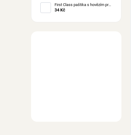
First Class paštika s hovězím pro
psy 300 g
34 Kč