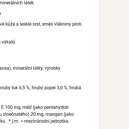
minerálních látek.
.
 kůže a lesklé srst, směs vlákniny proti
 výkalů.
sa), minerální látky, výrobky
hrubý tuk 6,5 %, hrubý popel 3,0 %, hrubá
n E 100 mg, měď (jako pentahydrát
nu zinečnatého) 20 mg, mangan (jako
u . * j.m. = mezinárodní jednotka.