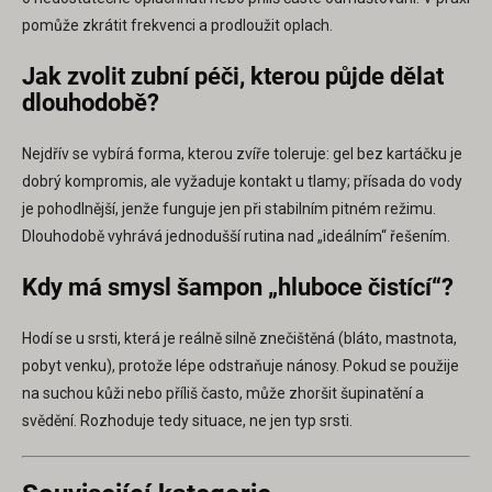
pomůže zkrátit frekvenci a prodloužit oplach.
Jak zvolit zubní péči, kterou půjde dělat
dlouhodobě?
Nejdřív se vybírá forma, kterou zvíře toleruje: gel bez kartáčku je
dobrý kompromis, ale vyžaduje kontakt u tlamy; přísada do vody
je pohodlnější, jenže funguje jen při stabilním pitném režimu.
Dlouhodobě vyhrává jednodušší rutina nad „ideálním“ řešením.
Kdy má smysl šampon „hluboce čistící“?
Hodí se u srsti, která je reálně silně znečištěná (bláto, mastnota,
pobyt venku), protože lépe odstraňuje nánosy. Pokud se použije
na suchou kůži nebo příliš často, může zhoršit šupinatění a
svědění. Rozhoduje tedy situace, ne jen typ srsti.