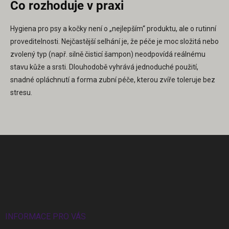
Co rozhoduje v praxi
Hygiena pro psy a kočky není o „nejlepším“ produktu, ale o rutinní
proveditelnosti. Nejčastější selhání je, že péče je moc složitá nebo
zvolený typ (např. silně čisticí šampon) neodpovídá reálnému
stavu kůže a srsti. Dlouhodobě vyhrává jednoduché použití,
snadné opláchnutí a forma zubní péče, kterou zvíře toleruje bez
stresu.
Z
á
p
a
t
í
INFORMACE PRO VÁS