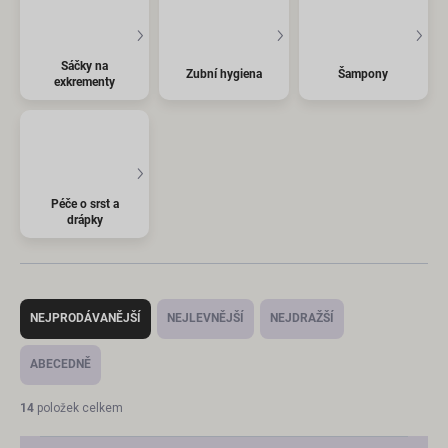
Sáčky na
Zubní hygiena
Šampony
exkrementy
Péče o srst a
drápky
Ř
a
NEJPRODÁVANĚJŠÍ
NEJLEVNĚJŠÍ
NEJDRAŽŠÍ
z
e
ABECEDNĚ
n
í
14
položek celkem
p
r