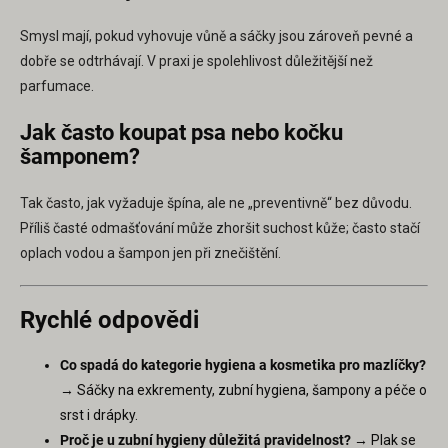
Smysl mají, pokud vyhovuje vůně a sáčky jsou zároveň pevné a
dobře se odtrhávají. V praxi je spolehlivost důležitější než
parfumace.
Jak často koupat psa nebo kočku
šamponem?
Tak často, jak vyžaduje špína, ale ne „preventivně“ bez důvodu.
Příliš časté odmašťování může zhoršit suchost kůže; často stačí
oplach vodou a šampon jen při znečištění.
Rychlé odpovědi
Co spadá do kategorie hygiena a kosmetika pro mazlíčky?
→ Sáčky na exkrementy, zubní hygiena, šampony a péče o
srst i drápky.
Proč je u zubní hygieny důležitá pravidelnost?
→ Plak se