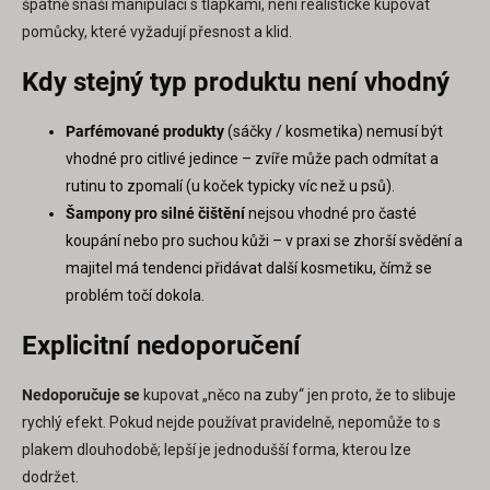
špatně snáší manipulaci s tlapkami, není realistické kupovat
pomůcky, které vyžadují přesnost a klid.
Kdy stejný typ produktu není vhodný
Parfémované produkty
(sáčky / kosmetika) nemusí být
vhodné pro citlivé jedince – zvíře může pach odmítat a
rutinu to zpomalí (u koček typicky víc než u psů).
Šampony pro silné čištění
nejsou vhodné pro časté
koupání nebo pro suchou kůži – v praxi se zhorší svědění a
majitel má tendenci přidávat další kosmetiku, čímž se
problém točí dokola.
Explicitní nedoporučení
Nedoporučuje se
kupovat „něco na zuby“ jen proto, že to slibuje
rychlý efekt. Pokud nejde používat pravidelně, nepomůže to s
plakem dlouhodobě; lepší je jednodušší forma, kterou lze
dodržet.