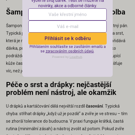
vyberte svůj dárek. Těšit se můžete na
novinky, akce a odborné články.
Šampony: kdy je „jemný“ horší volba
Šampon pro citlivou kůži je dobrý sluha, ale může být špatný pán.
Typická past: použije se jemný/hypoalergenní šampon na srst,
Přihlásit se k odběru
která je reálně mastná nebo silně znečištěná – a pak se přidává
Přihlášením souhlasíte se zasíláním emailů a
dávka, prodlužuje mytí a zhoršuje oplach. To zvyšuje riziko
se
zpracováním osobních údajů
.
podráždění, i když je šampon „jemný“. Naopak u suché, šupící
Powered by
Leadhub
.
kůže často selže „hluboce čistící“ varianta, protože odmašťuje
víc, než je potřeba.
Péče o srst a drápky: nejčastější
problém není nástroj, ale okamžik
U drápků a kartáčování dělá největší rozdíl
časování
. Typická
chyba: stříhat drápky „když už je pozdě“ a zvíře je ve stresu – tím
se zhorší tolerance do budoucna. V praxi funguje krátká, častá
rutina (minimální zásah) a nástroj zvolit až potom. Pokud zvíře