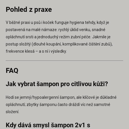
Pohled z praxe
V běžné praxi u psů i koček funguje hygiena tehdy, když je
postavená na malé námaze: rychlý úklid venku, snadné
opláchnutí srsti a jednoduchý režim zubní péče. Jakmile je
postup složitý (dlouhé koupání, komplikované čištění zubů),
frekvence klesá – a s ní i výsledky.
FAQ
Jak vybrat šampon pro citlivou kůži?
Hodí se jemný/hypoalergenní šampon, ale klíčové je důkladné
opláchnutí; zbytky šamponu často dráždí víc než samotné
složení.
Kdy dává smysl šampon 2v1 s