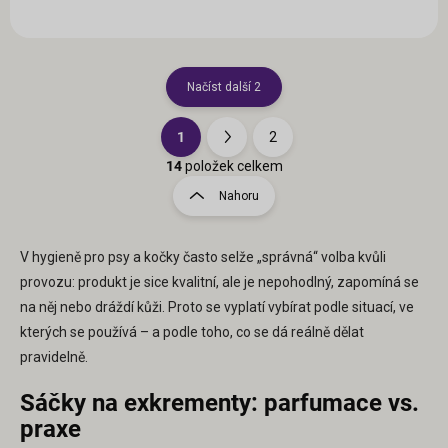
Načíst další 2
1
2
O
S
v
t
14
položek celkem
l
r
Nahoru
á
á
d
n
a
k
c
V hygieně pro psy a kočky často selže „správná“ volba kvůli
o
í
provozu: produkt je sice kvalitní, ale je nepohodlný, zapomíná se
p
v
na něj nebo dráždí kůži. Proto se vyplatí vybírat podle situací, ve
r
á
kterých se používá – a podle toho, co se dá reálně dělat
v
n
k
pravidelně.
í
y
v
Sáčky na exkrementy: parfumace vs.
ý
praxe
p