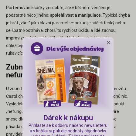
i
s
Parfémované sáčky zní dobře, ale v běžném venčení je
u
podstatné něco jiného:
spolehlivost a manipulace
. Typická chyba
je brát „vůni“ jako hlavní parametr – pokud je sáček tenký nebo
se špatně odtrhává, zhorší to rychlost úklidu a lidé začnou
improvizovat (dvojité sáčky, hledání náhrady). V praxi je
×
důležitější, aby šel sáček rychle otevřít, dobře se držel i v
rukavicích a při zavazování nepraskal.
Zubní hygiena: proč „občas“
nefunguje
U zubní hygieny rozhoduje
frekvence
, ne jednorázová intenzita.
Častá chyba: nárazově „vyčistit pořádně“ a pak několik týdnů nic.
Výsledek je, že se plak rychle vrátí a vznikne dojem, že produkt
„nefunguje“. Prakticky se vyplatí vybírat podle toho, co zvíře
Dárek k nákupu
snese dlouhodobě: gel bez kartáčku (rychlejší rutina) nebo
Přihlaste se k odběru našeho newsletteru
přísada do vody (funguje jen při stabilním pitném režimu a
a v košíku si pak dle hodnoty objednávky
pravidelné výměně vody).