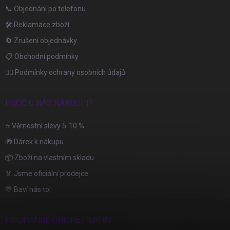
📞 Objednání po telefonu
🛠️ Reklamace zboží
🔄 Zrušení objednávky
📋 Obchodní podmínky
🙆‍♂️ Podmínky ochrany osobních údajů
PROČ U NÁS NAKOUPIT
⭐ Věrnostní slevy 5-10 %
🎁 Dárek k nákupu
📦 Zboží na vlastním skladu
🏅 Jsme oficiální prodejce
💛 Baví nás to!
PŘIJÍMÁME ONLINE PLATBY