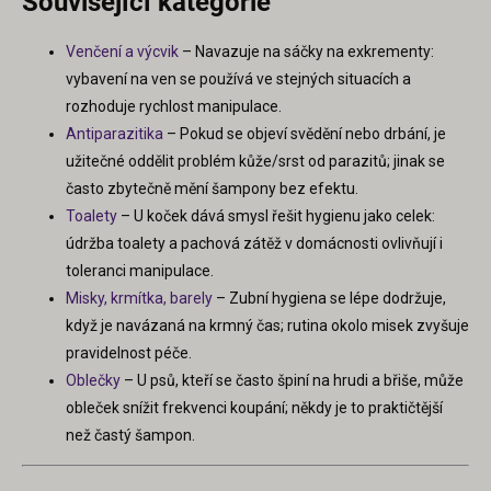
Související kategorie
Venčení a výcvik
– Navazuje na sáčky na exkrementy:
vybavení na ven se používá ve stejných situacích a
rozhoduje rychlost manipulace.
Antiparazitika
– Pokud se objeví svědění nebo drbání, je
užitečné oddělit problém kůže/srst od parazitů; jinak se
často zbytečně mění šampony bez efektu.
Toalety
– U koček dává smysl řešit hygienu jako celek:
údržba toalety a pachová zátěž v domácnosti ovlivňují i
toleranci manipulace.
Misky, krmítka, barely
– Zubní hygiena se lépe dodržuje,
když je navázaná na krmný čas; rutina okolo misek zvyšuje
pravidelnost péče.
Oblečky
– U psů, kteří se často špiní na hrudi a břiše, může
obleček snížit frekvenci koupání; někdy je to praktičtější
než častý šampon.