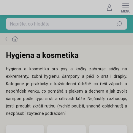
Přejít
na
obsah
Hledat
Domů
Hygiena a kosmetika
Hygiena a kosmetika pro psy a kočky zahrnuje sáčky na
exkrementy, zubní hygienu, šampony a péči o srst i drápky.
Kategorie je prakticky o každodenní údržbě: co řeší zápach a
nepořádek venku, co pomáhá s plakem a dechem a jak zvolit
šampon podle typu srsti a citlivosti kůže. Nejčastěji rozhoduje,
jestli produkt zkrátí rutinu (rychlé použití, snadné opláchnutí) a
nezpůsobí zbytečné podráždění.