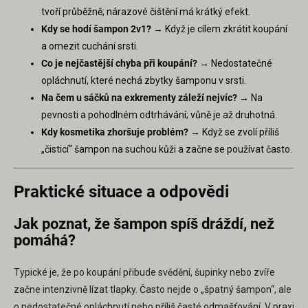
tvoří průběžně; nárazové čištění má krátký efekt.
Kdy se hodí šampon 2v1?
→ Když je cílem zkrátit koupání
a omezit cuchání srsti.
Co je nejčastější chyba při koupání?
→ Nedostatečné
opláchnutí, které nechá zbytky šamponu v srsti.
Na čem u sáčků na exkrementy záleží nejvíc?
→ Na
pevnosti a pohodlném odtrhávání; vůně je až druhotná.
Kdy kosmetika zhoršuje problém?
→ Když se zvolí příliš
„čisticí“ šampon na suchou kůži a začne se používat často.
Praktické situace a odpovědi
Jak poznat, že šampon spíš dráždí, než
pomáhá?
Typické je, že po koupání přibude svědění, šupinky nebo zvíře
začne intenzivně lízat tlapky. Často nejde o „špatný šampon“, ale
o nedostatečné opláchnutí nebo příliš časté odmašťování. V praxi