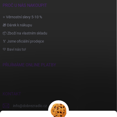
PROČ U NÁS NAKOUPIT
⭐ Věrnostní slevy 5-10 %
🎁 Dárek k nákupu
📦 Zboží na vlastním skladu
🏅 Jsme oficiální prodejce
💛 Baví nás to!
PŘIJÍMÁME ONLINE PLATBY
KONTAKT
info
@
dobrezradlo.cz
+420 777 209 586