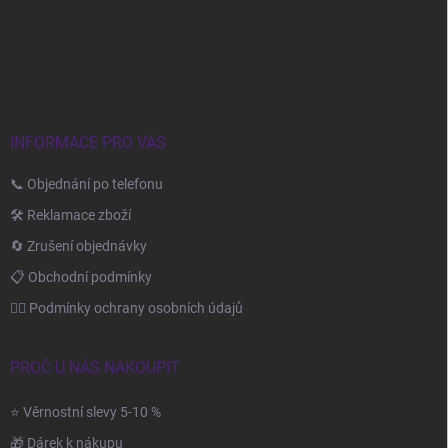
á
p
p
i
s
a
u
t
í
INFORMACE PRO VÁS
📞 Objednání po telefonu
🛠️ Reklamace zboží
🔄 Zrušení objednávky
📋 Obchodní podmínky
🙆‍♂️ Podmínky ochrany osobních údajů
PROČ U NÁS NAKOUPIT
⭐ Věrnostní slevy 5-10 %
🎁 Dárek k nákupu