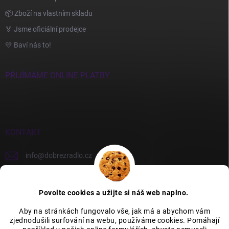
📦 Zboží na vlastním skladu
🏅 Jsme oficiální prodejce
💛 Baví nás to!
PŘIJÍMÁME ONLINE PLATBY
KONTAKT
info
@
dobrezradlo.cz
+420 777 209 586
Povolte cookies a užijte si náš web naplno.
Aby na stránkách fungovalo vše, jak má a abychom vám
zjednodušili surfování na webu, používáme cookies. Pomáhají
Category Icons by Freepik
Category Icons by Icons8