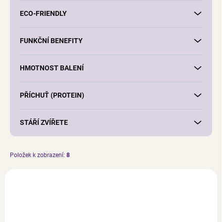
d
u
ECO-FRIENDLY
k
t
FUNKČNÍ BENEFITY
ů
HMOTNOST BALENÍ
PŘÍCHUŤ (PROTEIN)
STÁŘÍ ZVÍŘETE
Položek k zobrazení:
8
V
ý
p
i
s