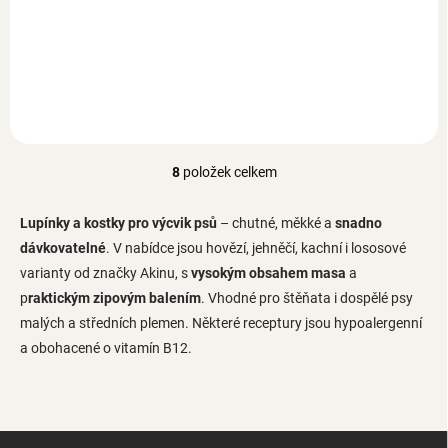
jehněčí lupínky s treskou,
hovězí lupínky s treskou,
hypoalergenní, s vitaminem
fresch zip, pro štěňata a
B12, fresch zip, pro štěňata a
dospělé psy malých a středně
dospělé psy malých a středně
velkých plemen, 400 g
velkých plemen, 400 g
8
položek celkem
O
v
l
Lupínky a kostky pro výcvik psů
– chutné, měkké a
snadno
á
dávkovatelné
. V nabídce jsou hovězí, jehněčí, kachní i lososové
d
varianty od značky Akinu, s
vysokým obsahem masa
a
a
c
p
raktickým zipovým balením
. Vhodné pro štěňata i dospělé psy
í
malých a středních plemen. Některé receptury jsou hypoalergenní
p
a obohacené o vitamín B12.
r
v
k
y
v
Z
ý