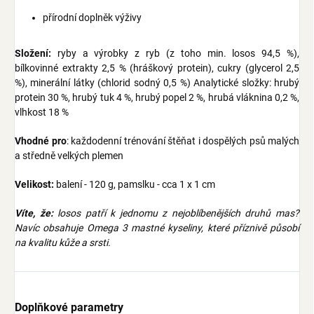
přírodní doplněk výživy
Složení:
ryby a výrobky z ryb (z toho min. losos 94,5 %),
bílkovinné extrakty 2,5 % (hráškový protein), cukry (glycerol 2,5
%), minerální látky (chlorid sodný 0,5 %) Analytické složky: hrubý
protein 30 %, hrubý tuk 4 %, hrubý popel 2 %, hrubá vláknina 0,2 %,
vlhkost 18 %
Vhodné pro
: každodenní trénování štěňat i dospělých psů malých
a středně velkých plemen
Velikost:
balení - 120 g, pamslku - cca 1 x 1 cm
Víte, že:
losos patří k jednomu z nejoblíbenějších druhů mas?
Navíc obsahuje Omega 3 mastné kyseliny, které příznivě působí
na kvalitu kůže a srsti.
Doplňkové parametry