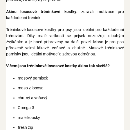
Akinu lososové tréninkové kostky:
zdravá motivace pro
každodenní trénink
Tréninkové lososové kostky pro psy jsou ideální pro každodenní
trénování. Díky malé velikosti se pejsek nezdržuje dlouhým
žvýkáním a je hned připravený na další povel. Maso je pro psa
přirozeně velmi lákavé, voňavé a chutné. Masové tréninkové
pamlsky jsou ideální motivací a zdravou odměnou.
V čem jsou tréninkové lososové kostky Akinu tak skvělé?
masový pamlsek
maso z lososa
chutný a voňavý
Omega-3
malé kousky
fresh zip