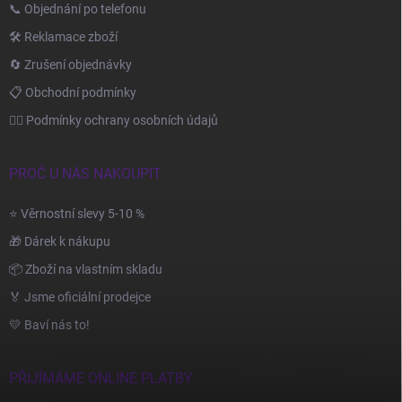
📞 Objednání po telefonu
🛠️ Reklamace zboží
🔄 Zrušení objednávky
📋 Obchodní podmínky
🙆‍♂️ Podmínky ochrany osobních údajů
PROČ U NÁS NAKOUPIT
⭐ Věrnostní slevy 5-10 %
🎁 Dárek k nákupu
📦 Zboží na vlastním skladu
🏅 Jsme oficiální prodejce
💛 Baví nás to!
PŘIJÍMÁME ONLINE PLATBY