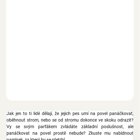
1 - 2 ks
54 Kč
/ ks
3 a více ks = sleva 5 %
51,30 Kč
/ ks
Ušetříte
0 Kč
−
+
Přidat do košíku
Zdravý a výživný pamlsek, lososové kostky, fresch zip, pro štěňata
a dospělé psy malých a středně velkých plemen, 120 g
ZEPTAT SE
Jak jen to ti lidé dělají, že jejich pes umí na povel panáčkovat,
oběhnout strom, nebo se od stromu dokonce ve skoku odrazit?
Vy se svým parťákem zvládáte základní poslušnost, ale
panáčkovat na povel prostě nebude? Zkuste mu nabídnout
pamlsek, za který by se přetrhl.