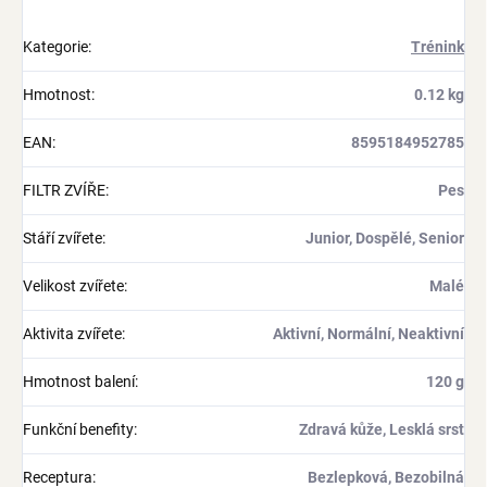
Kategorie
:
Trénink
Hmotnost
:
0.12 kg
EAN
:
8595184952785
FILTR ZVÍŘE
:
Pes
Stáří zvířete
:
Junior, Dospělé, Senior
Velikost zvířete
:
Malé
Aktivita zvířete
:
Aktivní, Normální, Neaktivní
Hmotnost balení
:
120 g
Funkční benefity
:
Zdravá kůže, Lesklá srst
Receptura
:
Bezlepková, Bezobilná