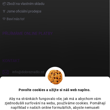
📦 Zboží na vlastním skladu
🏅 Jsme oficiální prodejce
💛 Baví nás to!
PŘIJÍMÁME ONLINE PLATBY
KONTAKT
info
@
dobrezradlo.cz
+420 777 209 586
Povolte cookies a užijte si náš web naplno.
Aby na stránkách fungovalo vše, jak má a abychom vám
zjednodušili surfování na webu, používáme cookies. Pomáhají
Category Icons by Freepik
Category Icons by Icons8
například v našich online formulářích, abyste nemuseli