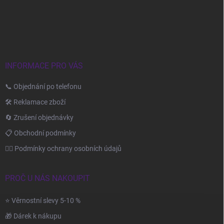
á
p
a
t
í
INFORMACE PRO VÁS
📞 Objednání po telefonu
🛠️ Reklamace zboží
🔄 Zrušení objednávky
📋 Obchodní podmínky
🙆‍♂️ Podmínky ochrany osobních údajů
PROČ U NÁS NAKOUPIT
⭐ Věrnostní slevy 5-10 %
🎁 Dárek k nákupu