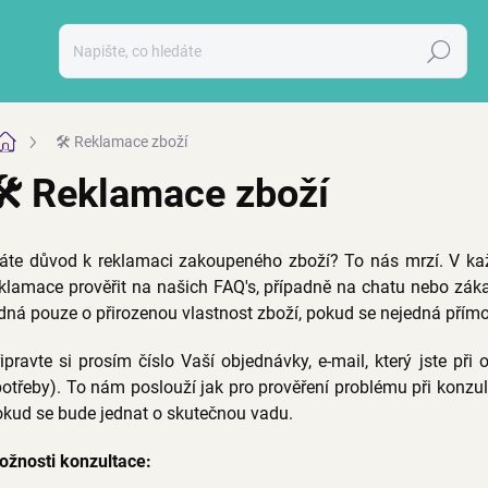
Hledat
Domů
🛠️ Reklamace zboží
🛠️ Reklamace zboží
áte důvod k reklamaci zakoupeného zboží? To nás mrzí. V ka
klamace prověřit na našich FAQ's, případně na chatu nebo záka
dná pouze o přirozenou vlastnost zboží, pokud se nejedná přímo
ipravte si prosím číslo Vaší
objednávky, e-mail, který jste při
otřeby). To nám poslouží jak pro prověření problému při konzul
kud se bude jednat o skutečnou vadu.
ožnosti konzultace: