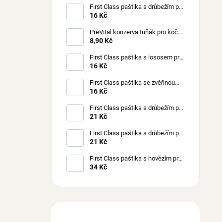
First Class paštika s drůbežím pro
kočky 100 g
16 Kč
PreVital konzerva tuňák pro kočky
85 g
8,90 Kč
First Class paštika s lososem pro
kočky 100 g
16 Kč
First Class paštika se zvěřinou
pro kočky 100 g
16 Kč
First Class paštika s drůbežím pro
štěňata 150 g
21 Kč
First Class paštika s drůbežím pro
psy 150 g
21 Kč
First Class paštika s hovězím pro
psy 300 g
34 Kč