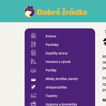
Přejít
na
obsah
P
Přeskočit
o
Krmiva
kategorie
s
Pamlsky
t
r
Doplňky stravy
a
M
n
Venčení a výcvik
re
n
je
Pelíšky
í
p
Př
Misky, krmítka, barely
a
sp
n
Antiparazitika
po
e
Toalety
l
M
Hygiena a kosmetika