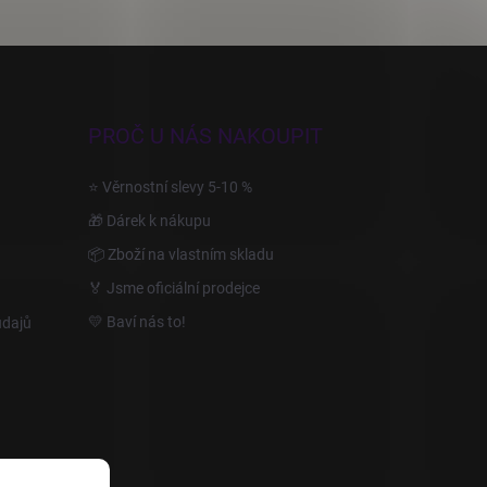
PROČ U NÁS NAKOUPIT
⭐ Věrnostní slevy 5-10 %
🎁 Dárek k nákupu
📦 Zboží na vlastním skladu
🏅 Jsme oficiální prodejce
💛 Baví nás to!
údajů