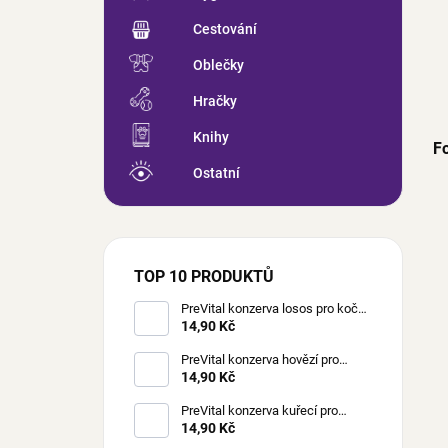
Cestování
Oblečky
Hračky
Knihy
F
Ostatní
TOP 10 PRODUKTŮ
PreVital konzerva losos pro kočky
85 g
14,90 Kč
PreVital konzerva hovězí pro
kočky 85 g
14,90 Kč
PreVital konzerva kuřecí pro
kočky 85 g
14,90 Kč