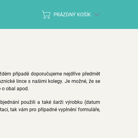
PRÁZDNÝ KOŠÍK
NÁKUPNÍ
KOŠÍK
ždém případě doporučujeme nejdříve předmět
znické lince s našimi kolegy. Je možné, že se
 o obal apod.
 objednání použili a také šarži výrobku (datum
taci, tak vám pro případné vyplnění formuláře,