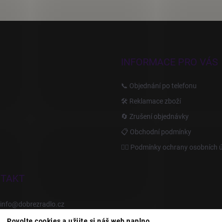
INFORMACE PRO VÁS
📞 Objednání po telefonu
🛠️ Reklamace zboží
🔄 Zrušení objednávky
📋 Obchodní podmínky
🙆‍♂️ Podmínky ochrany osobních 
TAKT
info
@
dobrezradlo.cz
Povolte cookies a užijte si náš web naplno.