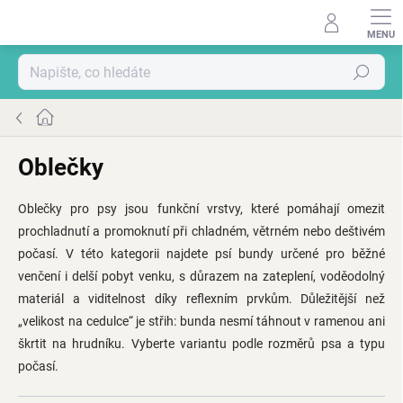
Přejít
na
obsah
Hledat
Domů
Oblečky
Oblečky pro psy jsou funkční vrstvy, které pomáhají omezit
prochladnutí a promoknutí při chladném, větrném nebo deštivém
počasí. V této kategorii najdete psí bundy určené pro běžné
venčení i delší pobyt venku, s důrazem na zateplení, voděodolný
materiál a viditelnost díky reflexním prvkům. Důležitější než
„velikost na cedulce“ je střih: bunda nesmí táhnout v ramenou ani
škrtit na hrudníku. Vyberte variantu podle rozměrů psa a typu
počasí.