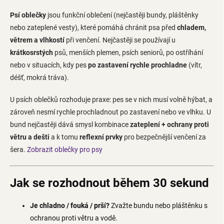
a
c
Psí oblečky
jsou funkční oblečení (nejčastěji bundy, pláštěnky
í
nebo zateplené vesty), které pomáhá chránit psa před
chladem,
p
větrem a vlhkostí
při venčení. Nejčastěji se používají u
r
v
krátkosrstých
psů, menších plemen, psích seniorů, po ostříhání
k
nebo v situacích, kdy pes
po zastavení rychle prochladne
(vítr,
y
déšť, mokrá tráva).
v
ý
p
U psích oblečků rozhoduje praxe: pes se v nich musí volně hýbat, a
i
zároveň nesmí rychle prochladnout po zastavení nebo ve vlhku. U
s
bund nejčastěji dává smysl kombinace
zateplení + ochrany proti
u
větru a dešti
a k tomu
reflexní prvky
pro bezpečnější venčení za
šera.
Zobrazit oblečky pro psy
Jak se rozhodnout během 30 sekund
Je chladno / fouká / prší?
Zvažte bundu nebo pláštěnku s
ochranou proti větru a vodě.