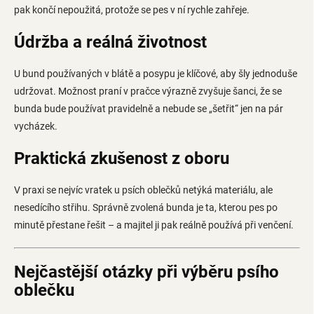
pak končí nepoužitá, protože se pes v ní rychle zahřeje.
Údržba a reálná životnost
U bund používaných v blátě a posypu je klíčové, aby šly jednoduše
udržovat. Možnost praní v pračce výrazně zvyšuje šanci, že se
bunda bude používat pravidelně a nebude se „šetřit“ jen na pár
vycházek.
Praktická zkušenost z oboru
V praxi se nejvíc vratek u psích oblečků netýká materiálu, ale
nesedícího střihu. Správně zvolená bunda je ta, kterou pes po
minutě přestane řešit – a majitel ji pak reálně používá při venčení.
Nejčastější otázky při výběru psího
oblečku