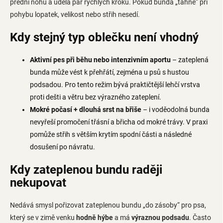
přední nohu a udělá pár rychlých kroků. Pokud bunda „táhne“ při
pohybu lopatek, velikost nebo střih nesedí.
Kdy stejný typ oblečku není vhodný
Aktivní pes při běhu nebo intenzivním aportu
– zateplená
bunda může vést k přehřátí, zejména u psů s hustou
podsadou. Pro tento režim bývá praktičtější lehčí vrstva
proti dešti a větru bez výrazného zateplení.
Mokré počasí + dlouhá srst na břiše
– i voděodolná bunda
nevyřeší promočení třásní a břicha od mokré trávy. V praxi
pomůže střih s větším krytím spodní části a následné
dosušení po návratu.
Kdy zateplenou bundu raději
nekupovat
Nedává smysl pořizovat zateplenou bundu „do zásoby“ pro psa,
který se v zimě venku
hodně hýbe
a má
výraznou podsadu
. Často