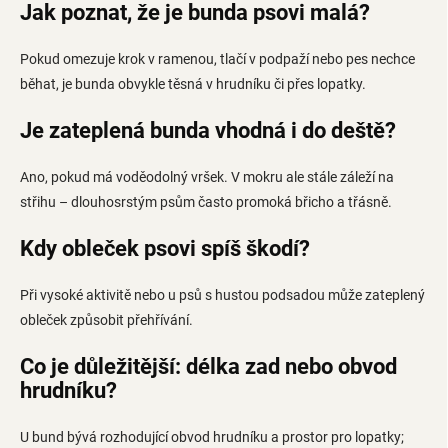
Jak poznat, že je bunda psovi malá?
Pokud omezuje krok v ramenou, tlačí v podpaží nebo pes nechce
běhat, je bunda obvykle těsná v hrudníku či přes lopatky.
Je zateplená bunda vhodná i do deště?
Ano, pokud má voděodolný vršek. V mokru ale stále záleží na
střihu – dlouhosrstým psům často promoká břicho a třásně.
Kdy obleček psovi spíš škodí?
Při vysoké aktivitě nebo u psů s hustou podsadou může zateplený
obleček způsobit přehřívání.
Co je důležitější: délka zad nebo obvod
hrudníku?
U bund bývá rozhodující obvod hrudníku a prostor pro lopatky;