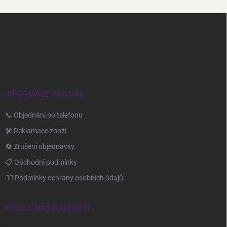
Z
á
p
a
t
í
INFORMACE PRO VÁS
📞 Objednání po telefonu
🛠️ Reklamace zboží
🔄 Zrušení objednávky
📋 Obchodní podmínky
🙆‍♂️ Podmínky ochrany osobních údajů
PROČ U NÁS NAKOUPIT