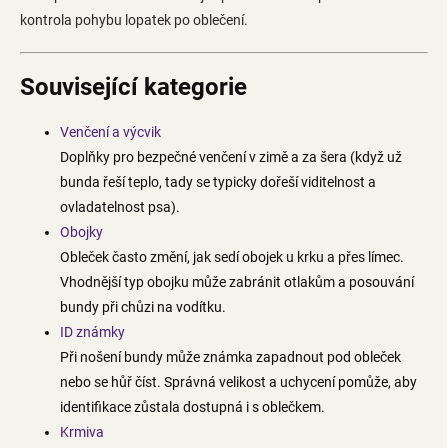
kontrola pohybu lopatek po oblečení.
Související kategorie
Venčení a výcvik
Doplňky pro bezpečné venčení v zimě a za šera (když už
bunda řeší teplo, tady se typicky dořeší viditelnost a
ovladatelnost psa).
Obojky
Obleček často změní, jak sedí obojek u krku a přes límec.
Vhodnější typ obojku může zabránit otlakům a posouvání
bundy při chůzi na vodítku.
ID známky
Při nošení bundy může známka zapadnout pod obleček
nebo se hůř číst. Správná velikost a uchycení pomůže, aby
identifikace zůstala dostupná i s oblečkem.
Krmiva