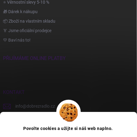
⭐ Věrnostní slevy 5-10 %
🎁 Dárek k nákupu
📦 Zboží na vlastním skladu
🏅 Jsme oficiální prodejce
💛 Baví nás to!
PŘIJÍMÁME ONLINE PLATBY
KONTAKT
info
@
dobrezradlo.cz
+420 777 209 586
Povolte cookies a užijte si náš web naplno.