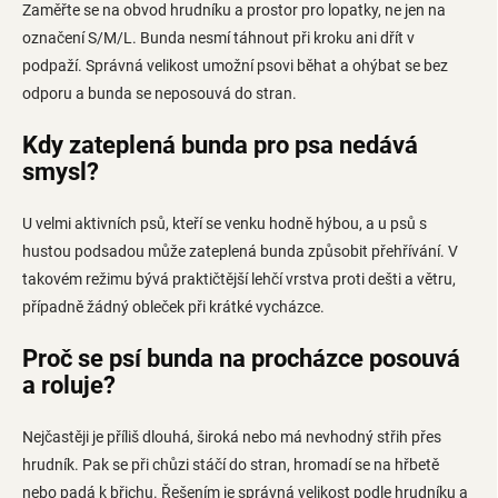
Zaměřte se na obvod hrudníku a prostor pro lopatky, ne jen na
označení S/M/L. Bunda nesmí táhnout při kroku ani dřít v
podpaží. Správná velikost umožní psovi běhat a ohýbat se bez
odporu a bunda se neposouvá do stran.
Kdy zateplená bunda pro psa nedává
smysl?
U velmi aktivních psů, kteří se venku hodně hýbou, a u psů s
hustou podsadou může zateplená bunda způsobit přehřívání. V
takovém režimu bývá praktičtější lehčí vrstva proti dešti a větru,
případně žádný obleček při krátké vycházce.
Proč se psí bunda na procházce posouvá
a roluje?
Nejčastěji je příliš dlouhá, široká nebo má nevhodný střih přes
hrudník. Pak se při chůzi stáčí do stran, hromadí se na hřbetě
nebo padá k břichu. Řešením je správná velikost podle hrudníku a