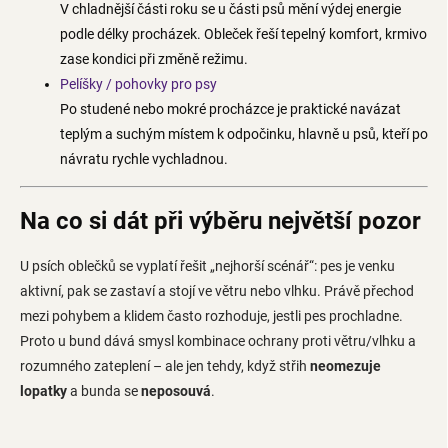
V chladnější části roku se u části psů mění výdej energie
podle délky procházek. Obleček řeší tepelný komfort, krmivo
zase kondici při změně režimu.
Pelíšky / pohovky pro psy
Po studené nebo mokré procházce je praktické navázat
teplým a suchým místem k odpočinku, hlavně u psů, kteří po
návratu rychle vychladnou.
Na co si dát při výběru největší pozor
U psích oblečků se vyplatí řešit „nejhorší scénář“: pes je venku
aktivní, pak se zastaví a stojí ve větru nebo vlhku. Právě přechod
mezi pohybem a klidem často rozhoduje, jestli pes prochladne.
Proto u bund dává smysl kombinace ochrany proti větru/vlhku a
rozumného zateplení – ale jen tehdy, když střih
neomezuje
lopatky
a bunda se
neposouvá
.