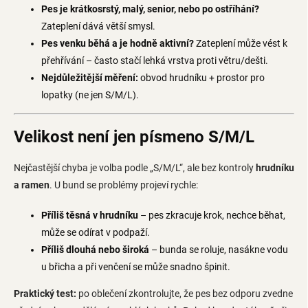
Pes je krátkosrstý, malý, senior, nebo po ostříhání?
Zateplení dává větší smysl.
Pes venku běhá a je hodně aktivní?
Zateplení může vést k
přehřívání – často stačí lehká vrstva proti větru/dešti.
Nejdůležitější měření:
obvod hrudníku + prostor pro
lopatky (ne jen S/M/L).
Velikost není jen písmeno S/M/L
Nejčastější chyba je volba podle „S/M/L“, ale bez kontroly
hrudníku
a ramen
. U bund se problémy projeví rychle:
Příliš těsná v hrudníku
– pes zkracuje krok, nechce běhat,
může se odírat v podpaží.
Příliš dlouhá nebo široká
– bunda se roluje, nasákne vodu
u břicha a při venčení se může snadno špinit.
Praktický test:
po oblečení zkontrolujte, že pes bez odporu zvedne