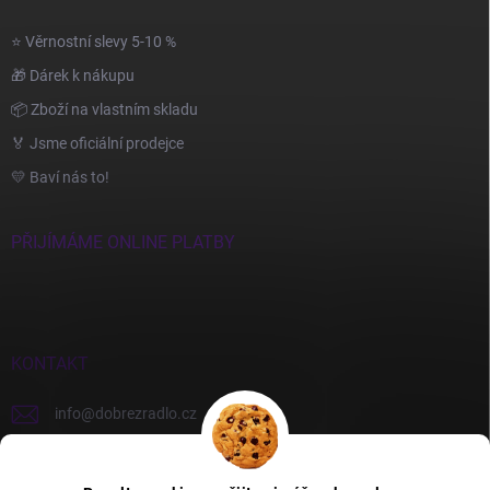
⭐ Věrnostní slevy 5-10 %
🎁 Dárek k nákupu
📦 Zboží na vlastním skladu
🏅 Jsme oficiální prodejce
💛 Baví nás to!
PŘIJÍMÁME ONLINE PLATBY
KONTAKT
info
@
dobrezradlo.cz
+420 777 209 586