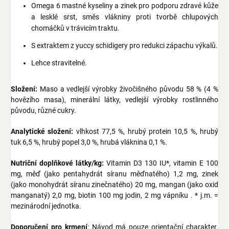
Omega 6 mastné kyseliny a zinek pro podporu zdravé kůže
a lesklé srst, směs vlákniny proti tvorbě chlupových
chomáčků v trávicím traktu.
S extraktem z yuccy schidigery pro redukci zápachu výkalů.
Lehce stravitelné.
Složení:
Maso a vedlejší výrobky živočišného původu 58 % (4 %
hovězího masa), minerální látky, vedlejší výrobky rostlinného
původu, různé cukry.
Analytické složení:
vlhkost 77,5 %, hrubý protein 10,5 %, hrubý
tuk 6,5 %, hrubý popel 3,0 %, hrubá vláknina 0,1 %.
Nutriční doplňkové látky/kg:
Vitamin D3 130 IU*, vitamin E 100
mg, měď (jako pentahydrát síranu měďnatého) 1,2 mg, zinek
(jako monohydrát síranu zinečnatého) 20 mg, mangan (jako oxid
manganatý) 2,0 mg, biotin 100 mg jodin, 2 mg vápníku . * j.m. =
mezinárodní jednotka.
Doporučení pro krmení
: Návod má pouze orientační charakter.