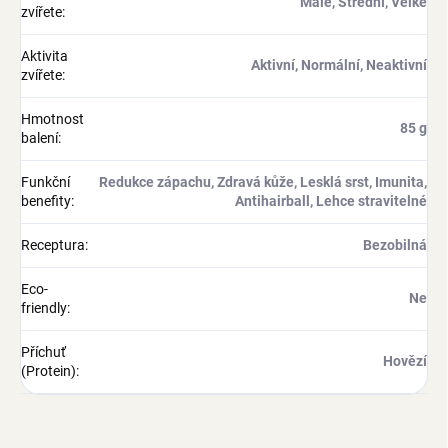
Malé, Střední, Velké
zvířete
:
Aktivita
Aktivní, Normální, Neaktivní
zvířete
:
Hmotnost
85 g
balení
:
Funkční
Redukce zápachu, Zdravá kůže, Lesklá srst, Imunita,
benefity
:
Antihairball, Lehce stravitelné
Receptura
:
Bezobilná
Eco-
Ne
friendly
:
Příchuť
Hovězí
(Protein)
: