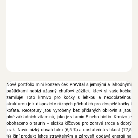
Ušetříte
0 Kč
−
+
Přidat do košíku
Mini konzerva s jemnou pěnou, hovězí paštika, pro dospělé kočky i
pro koťata, s vitamínem E a C, obsahuje biotin, taurin, exkrakt z
yuccy, 85g
ZEPTAT SE
Nové portfolio mini konzerviček PreVital s jemnými a lahodnými
paštičkami nabízí úžasný chuťový zážitek, který si vaše kočka
zamiluje! Toto krmivo pro kočky s lehkou a neodolatelnou
strukturou je k dispozici v různých příchutích pro dospělé kočky i
koťata. Receptury jsou vyrobeny bez přidaných obilovin a jsou
plné základních vitamínů, jako je vitamín E nebo biotin. Krmivo je
obohaceno o taurin – složku klíčovou pro zdravé srdce a dobrý
zrak. Navíc nízký obsah tuku (6,5 %) a dostatečná vlhkost (77,5
%) činí produkt lehce stravitelným a zároveň dodává energii na