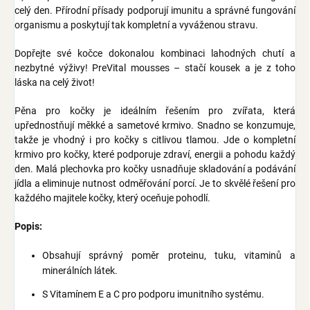
celý den. Přírodní přísady podporují imunitu a správné fungování
organismu a poskytují tak kompletní a vyváženou stravu.
Dopřejte své kočce dokonalou kombinaci lahodných chutí a
nezbytné výživy! PreVital mousses – stačí kousek a je z toho
láska na celý život!
Pěna pro kočky je ideálním řešením pro zvířata, která
upřednostňují měkké a sametové krmivo. Snadno se konzumuje,
takže je vhodný i pro kočky s citlivou tlamou. Jde o kompletní
krmivo pro kočky, které podporuje zdraví, energii a pohodu každý
den. Malá plechovka pro kočky usnadňuje skladování a podávání
jídla a eliminuje nutnost odměřování porcí. Je to skvělé řešení pro
každého majitele kočky, který oceňuje pohodlí.
Popis:
Obsahují správný poměr proteinu, tuku, vitaminů a
minerálních látek.
S Vitamínem E a C pro podporu imunitního systému.