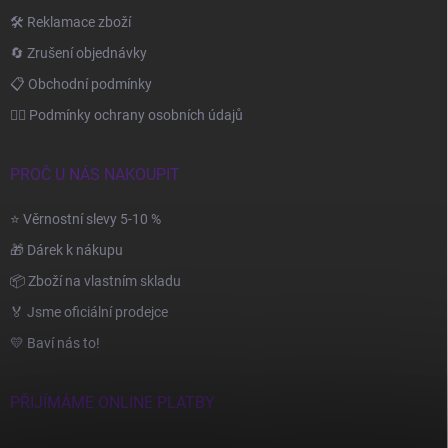
🛠️ Reklamace zboží
🔄 Zrušení objednávky
📋 Obchodní podmínky
🙆‍♂️ Podmínky ochrany osobních údajů
PROČ U NÁS NAKOUPIT
⭐ Věrnostní slevy 5-10 %
🎁 Dárek k nákupu
📦 Zboží na vlastním skladu
🏅 Jsme oficiální prodejce
💛 Baví nás to!
PŘIJÍMÁME ONLINE PLATBY