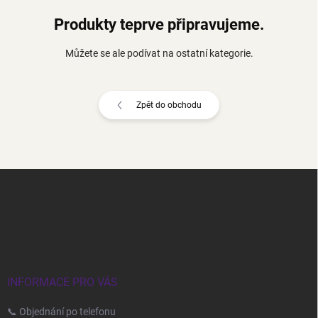
Produkty teprve připravujeme.
Můžete se ale podívat na ostatní kategorie.
Zpět do obchodu
Z
á
p
a
t
í
INFORMACE PRO VÁS
📞 Objednání po telefonu