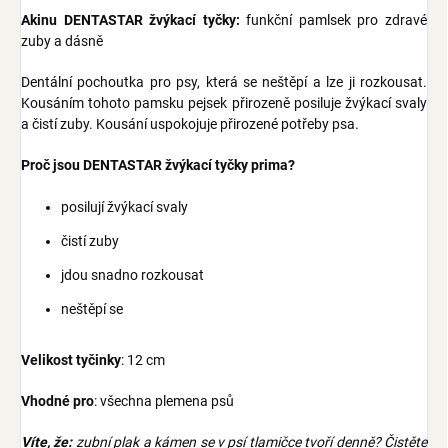
Akinu DENTASTAR žvýkací tyčky:
funkční pamlsek pro zdravé
zuby a dásně
Dentální pochoutka pro psy, která se neštěpí a lze ji rozkousat.
Kousáním tohoto pamsku pejsek přirozeně posiluje žvýkací svaly
a čistí zuby. Kousání uspokojuje přirozené potřeby psa.
Proč jsou DENTASTAR žvýkací tyčky prima?
posilují žvýkací svaly
čistí zuby
jdou snadno rozkousat
neštěpí se
Velikost tyčinky
: 12 cm
Vhodné pro
: všechna plemena psů
Víte, že:
zubní plak a kámen se v psí tlamičce tvoří denně? Čistěte