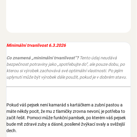
Pamlsek pro zdravé zuby a dásně, snadné rozkousání, neštěpís
se, pro všechna plemena psů, 12 cm, 7 ks
ZEPTAT SE
Minimální trvanlivost 6.3.2026
Co znamená „minimální trvanlivost“?
Tento údaj neudává
bezpečnost potraviny jako „spotřebujte do“, ale pouze dobu, po
kterou si výrobek zachovává své optimální vlastnosti. Po jejím
uplynutí může být výrobek dále použit, pokud je v dobrém stavu.
Pokud váš pejsek není kamarád s kartáčkem a zubní pastou a
máte někdy pocit, že mu z tlamičky zrovna nevoní, je potřeba to
začít řešit. Pomoci může funkční pamlsek, po kterém váš pejsek
bude mít zdravé zuby a dásně, posílené žvýkací svaly a svěžejší
dech.