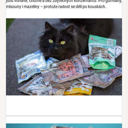
jsou voňavé, chutné a bez zbytečných konzervantů. Pro gurmány,
mlsouny i mazelíny – protože radost se dělí po kouskách.