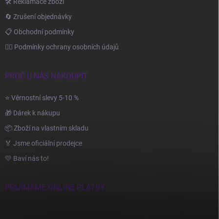
🛠️ Reklamace zboží
🔄 Zrušení objednávky
📋 Obchodní podmínky
🙆‍♂️ Podmínky ochrany osobních údajů
PROČ U NÁS NAKOUPIT
⭐ Věrnostní slevy 5-10 %
🎁 Dárek k nákupu
📦 Zboží na vlastním skladu
🏅 Jsme oficiální prodejce
💛 Baví nás to!
PŘIJÍMÁME ONLINE PLATBY