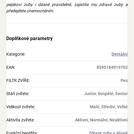
pejskovi zuby i dásně pravidelně, zajistíte mu zdravé zuby a
předejdete onemocněním.
Doplňkové parametry
Kategorie
:
Dentální
EAN
:
8595184919702
FILTR ZVÍŘE
:
Pes
Stáří zvířete
:
Junior, Dospělé, Senior
Velikost zvířete
:
Malé, Střední, Velké
Aktivita zvířete
:
Aktivní, Normální, Neaktivní
Funkční benefity
:
Zdravé zuby a dásně