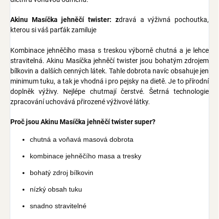
Akinu Masíčka jehněčí twister: z
dravá a výživná pochoutka,
kterou si váš parťák zamiluje
Kombinace jehněčího masa s treskou výborně chutná a je lehce
stravitelná.
Akinu Masíčka jehněčí twister jsou bohatým zdrojem
bílkovin a dalších cenných látek. Tahle dobrota navíc obsahuje jen
minimum tuku, a tak je vhodná i pro pejsky na dietě. Je to p
řírodní
doplněk výživy. Nejlépe chutmají čerstvé. Šetrná technologie
zpracování uchovává přirozené výživové látky.
Proč jsou Akinu Masíčka jehněčí twister super?
chutná a voňavá masová dobrota
kombinace jehněčího masa a tresky
bohatý zdroj bílkovin
nízký obsah tuku
snadno stravitelné