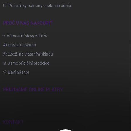
🙆‍♂️ Podmínky ochrany osobních údajů
PROČ U NÁS NAKOUPIT
⭐ Věrnostní slevy 5-10 %
🎁 Dárek k nákupu
📦 Zboží na vlastním skladu
🏅 Jsme oficiální prodejce
💛 Baví nás to!
PŘIJÍMÁME ONLINE PLATBY
KONTAKT