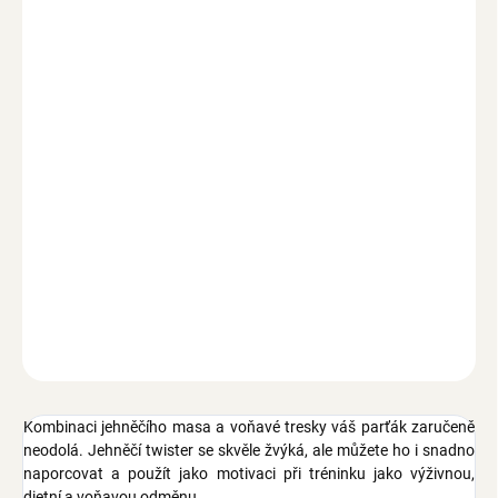
1 ks
149 Kč
/ ks
2 a více ks = sleva 5 %
141,55 Kč
/ ks
Ušetříte
0 Kč
−
+
Přidat do košíku
Zdravý a výživný pamlsek, extra chutný jehněčí twister, 80 %
hovězího masa, fresch zip, pro všechny psy od 4 měsíců věku, 300
g
ZEPTAT SE
Kombinaci jehněčího masa a voňavé tresky váš parťák zaručeně
neodolá. Jehněčí twister se skvěle žvýká, ale můžete ho i snadno
naporcovat a použít jako motivaci při tréninku jako výživnou,
dietní a voňavou odměnu.