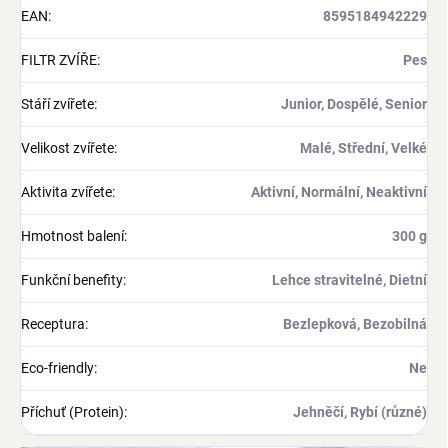
EAN
:
8595184942229
FILTR ZVÍŘE
:
Pes
Stáří zvířete
:
Junior, Dospělé, Senior
Velikost zvířete
:
Malé, Střední, Velké
Aktivita zvířete
:
Aktivní, Normální, Neaktivní
Hmotnost balení
:
300 g
Funkční benefity
:
Lehce stravitelné, Dietní
Receptura
:
Bezlepková, Bezobilná
Eco-friendly
:
Ne
Příchuť (Protein)
:
Jehněčí, Rybí (různé)