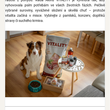
radost z pohybu. Řada Akinu VITALITY je vyvinutá tak, aby
vyhovovala psím potřebám ve všech životních fázích. Pečlivě
vybrané suroviny, vyvážené složení a skvělá chuť – protože
vitalita začíná v misce. Vybírejte z pamlsků, konzerv, doplňků
stravy či suchého krmiva.