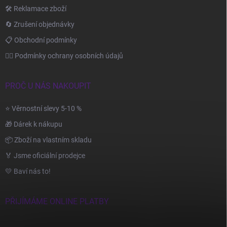
🛠️ Reklamace zboží
🔄 Zrušení objednávky
📋 Obchodní podmínky
🙆‍♂️ Podmínky ochrany osobních údajů
PROČ U NÁS NAKOUPIT
⭐ Věrnostní slevy 5-10 %
🎁 Dárek k nákupu
📦 Zboží na vlastním skladu
🏅 Jsme oficiální prodejce
💛 Baví nás to!
PŘIJÍMÁME ONLINE PLATBY