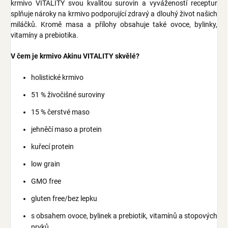
krmivo VITALITY svou kvalitou surovin a vyvážeností receptur
splňuje nároky na krmivo podporující zdravý a dlouhý život našich
miláčků. Kromě masa a přílohy obsahuje také ovoce, bylinky,
vitamíny a prebiotika.
V čem je krmivo Akinu VITALITY skvělé?
holistické krmivo
51 % živočišné suroviny
15 % čerstvé maso
jehněčí maso a protein
kuřecí protein
low grain
GMO free
gluten free/bez lepku
s obsahem ovoce, bylinek a prebiotik, vitamínů a stopových
prvků