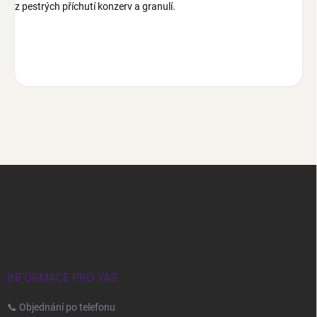
z pestrých příchutí konzerv a granulí.
Z
á
p
a
t
í
INFORMACE PRO VÁS
📞 Objednání po telefonu