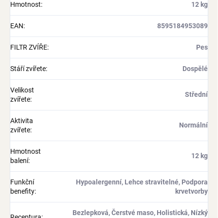
Hmotnost
:
12 kg
EAN
:
8595184953089
FILTR ZVÍŘE
:
Pes
Stáří zvířete
:
Dospělé
Velikost
Střední
zvířete
:
Aktivita
Normální
zvířete
:
Hmotnost
12 kg
balení
:
Funkční
Hypoalergenní, Lehce stravitelné, Podpora
benefity
:
krvetvorby
Bezlepková, Čerstvé maso, Holistická, Nízký
Receptura
: