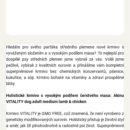
jehněčí & kuřecí, bez chemických konzervantů, bez pšenice,
kukuřice a sóji, GMO free, pro dospělé psy středních plemen, obal s
fresh zipem, 12 kg
ZEPTAT SE
Hledáte pro svého parťáka středního plemene nové krmivo s
vyváženým složením a s vysokým podílem masa? To nejlepší pro
dospělé psy středních plemen jsme vybrali za vás. Volili jsme
pečlivě, vybírali z kvalitních surovin a přinášíme vám kompletní
superprémiové krmivo bez chemických konzervantů, pšenice,
kukuřice, a sóji. Krmivo bohaté na vitamíny a zdraví prospěšné
látky.
Holistické krmivo s vysokým podílem čerstvého masa: Akinu
VITALITY dog adult medium lamb & chicken
Krmivo VITALITY je GMO FREE, což znamená, že není vyrobeno z
geneticky modifikovaných surovin. Holistický přístup je životní styl
a směr, jak žít plnohodnotně a radostně psí život. Superprémiové