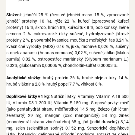
Složení
: jehněčí 25 % (čerstvé jehněčí maso 15 %, zpracované
jehněčí proteiny 10 %), rýže 22 %, kuřecí (zpracované kuřecí
proteiny) 16 %, škrob, hrách 8%, kuřecí tuk 8 %, bob koňský, lněné
semeno 2 %, cukrovarské řízky sušené, hydrolyzované játrové
proteiny 2 %, pivovarské kvasnice, moučka z mořských řas 0,24 %,
kvasničné výrobky (MOS) 0,16 %, juka, mohave 0,026 %, sušený
stonek ananasu (Ananas comusus) 0,02 %, sušené jablko (Malus
pumila) 0,02 %, ostropestřec mariánský (Silybum marianum L.)
0,02%, glukosamin 0,00006 %, chondroitin-sulfát 0,00003 %.
Analytické složky
: hrubý protein 26 %, hrubé oleje a tuky 14 %,
hrubá vláknina 2,8 %, hrubý popel 7,7 %, vlhkost 8 %.
Doplňkové látky v 1 kg
: Nutriční látky. Vitaminy: Vitamin A 18 500
IU, Vitamin D3 1 200 IU, Vitamin E 150 mg. Stopové prvky: měď
(jako pentahydrát síranu měďňatého) 14,5 mg, železo (uhličitan
železnatý) 29 mg, mangan (oxid manganičitý) 58 mg, zinek
(monohydrát síranu zinečnatého) 65 g, jód (jodid draselný) 3,14
mg, selen (seleničitan sodný) 0,152 mg. Senzorické doplňkové
látky: botanicky definované přírodní produkty. Extrakt ze dřeva