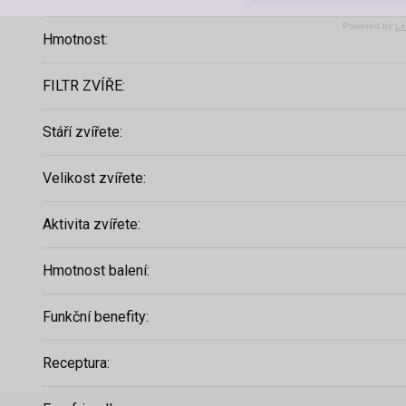
Powered by
Le
Hmotnost
:
FILTR ZVÍŘE
:
Stáří zvířete
:
Velikost zvířete
:
Aktivita zvířete
:
Hmotnost balení
:
Funkční benefity
:
Receptura
: