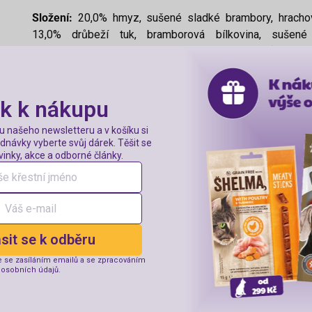
Složení:
20,0% hmyz, sušené sladké brambory, hrachová
13,0% drůbeží tuk, bramborová bílkovina, sušené 
hydrolyzované kvasnice, minerální látky, byliny (máta p
měsíček, fenykl), ovoce (maliny, aronie, borůvky).
Deklarované jakostní znaky:
hrubý protein 25%, hrubý tu
k k nákupu
6,9%, vápník 0,95%, fosfor 0,70%
ru našeho newsletteru a v košíku si
dnávky vyberte svůj dárek. Těšit se
Vhodné pro:
pro psy malých plemen
inky, akce a odborné články.
Dbejte vždy na dostatek čerstvé pitné vody.
Koupí krmiva podpoříte deštné pralesy v Tanzanii.
ásit se k odběru
Doplňkové parametry
e se zasíláním emailů a se
zpracováním
osobních údajů
.
Kategorie
: