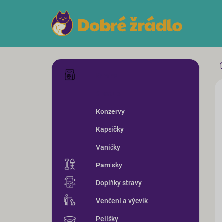
Přejít
na
obsah
P
Přeskočit
o
Krmiva
kategorie
s
ZN
Granule
t
r
Konzervy
a
n
Kapsičky
n
Vaničky
í
p
Pamlsky
a
n
Doplňky stravy
e
Venčení a výcvik
l
Pelíšky