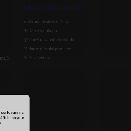
PROČ U NÁS NAKOUPIT
⭐ Věrnostní slevy 5-10 %
🎁 Dárek k nákupu
📦 Zboží na vlastním skladu
🏅 Jsme oficiální prodejce
💛 Baví nás to!
údajů
 surfování na
ářích, abyste
v