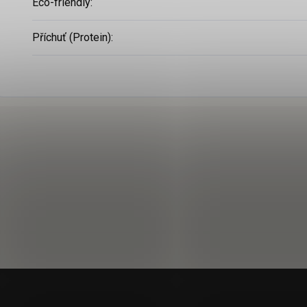
Eco-friendly
:
Příchuť (Protein)
: