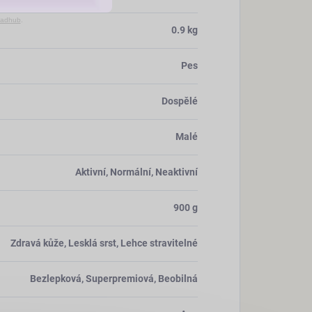
adhub
.
0.9 kg
Pes
Dospělé
Malé
Aktivní, Normální, Neaktivní
900 g
Zdravá kůže, Lesklá srst, Lehce stravitelné
Bezlepková, Superpremiová, Beobilná