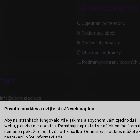
INFORMACE PRO VÁS
📞 Objednání po telefonu
🛠️ Reklamace zboží
🔄 Zrušení objednávky
📋 Obchodní podmínky
🙆‍♂️ Podmínky ochrany osobních 
TAKT
info
@
dobrezradlo.cz
Povolte cookies a užijte si náš web naplno.
+420 777 209 586
Aby na stránkách fungovalo vše, jak má a abychom vám zjednodušili
webu, používáme cookies. Pomáhají například v našich online formul
nemuseli pokaždé psát vše od začátku. Odmítnout cookies můžete 
Category Icons by Freepik
Category Icons by Icons8
nastavení. Více informací
zde
.