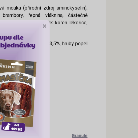
 mouka (přírodní zdroj aminokyselin),
brambory, řepná vláknina, částečně
eprná, petržel, hežmánek kořen lékořice,
×
k 16,0%, hrubá vláknina 3,5%, hrubý popel
Granule