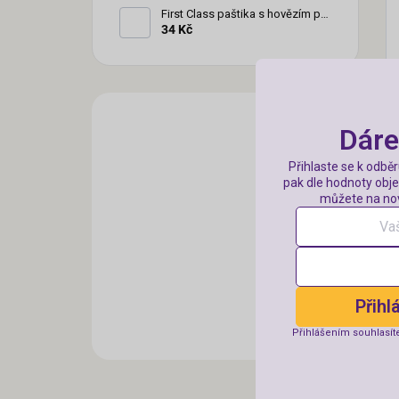
First Class paštika s hovězím pro
psy 300 g
34 Kč
Dáre
Přihlaste se k odbě
pak dle hodnoty obje
můžete na nov
Přihl
Přihlášením souhlasít