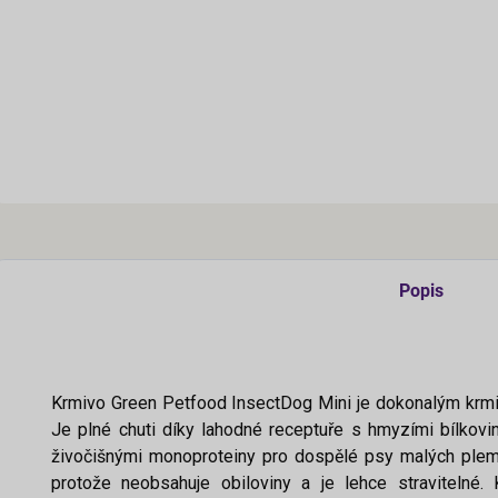
Popis
Krmivo Green Petfood InsectDog Mini je dokonalým krmiv
Je plné chuti díky lahodné receptuře s hmyzími bílkovi
živočišnými monoproteiny pro dospělé psy malých plemen 
protože neobsahuje obiloviny a je lehce stravitelné.