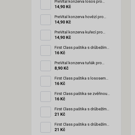
PreVital konzerva losos pro
kočky 85 g
14,90 Kč
PreVital konzerva hovězí pro
kočky 85 g
14,90 Kč
PreVital konzerva kuřecí pro
kočky 85 g
14,90 Kč
First Class paštika s drůbežím
pro kočky 100 g
16 Kč
PreVital konzerva tuňák pro
kočky 85 g
8,90 Kč
First Class paštika s lososem
pro kočky 100 g
16 Kč
First Class paštika se zvěřinou
pro kočky 100 g
16 Kč
First Class paštika s drůbežím
pro štěňata 150 g
21 Kč
First Class paštika s drůbežím
pro psy 150 g
21 Kč