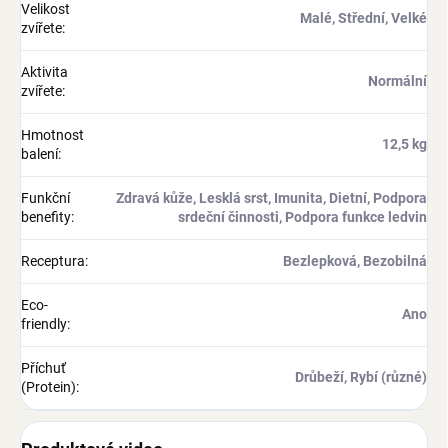
Velikost
Malé, Střední, Velké
zvířete
:
Aktivita
Normální
zvířete
:
Hmotnost
12,5 kg
balení
:
Funkční
Zdravá kůže, Lesklá srst, Imunita, Dietní, Podpora
benefity
:
srdeční činnosti, Podpora funkce ledvin
Receptura
:
Bezlepková, Bezobilná
Eco-
Ano
friendly
:
Příchuť
Drůbeží, Rybí (různé)
(Protein)
: