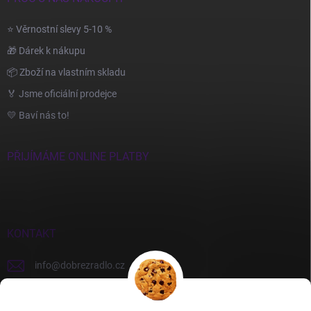
⭐ Věrnostní slevy 5-10 %
🎁 Dárek k nákupu
📦 Zboží na vlastním skladu
🏅 Jsme oficiální prodejce
💛 Baví nás to!
PŘIJÍMÁME ONLINE PLATBY
KONTAKT
info
@
dobrezradlo.cz
+420 777 209 586