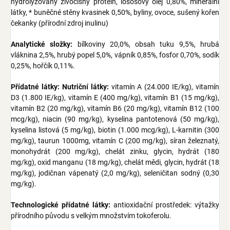
hydrolyzovaný živočišný protein, lososový olej 0,80%, minerální
látky, * buněčné stěny kvasinek 0,50%, byliny, ovoce, sušený kořen
čekanky (přírodní zdroj inulinu)
Analytické složky:
bílkoviny 20,0%, obsah tuku 9,5%, hrubá
vláknina 2,5%, hrubý popel 5,0%, vápník 0,85%, fosfor 0,70%, sodík
0,25%, hořčík 0,11%.
Přídatné látky: Nutriční látky:
vitamín A (24.000 IE/kg), vitamín
D3 (1.800 IE/kg), vitamín E (400 mg/kg), vitamín B1 (15 mg/kg),
vitamín B2 (20 mg/kg), vitamín B6 (20 mg/kg), vitamín B12 (100
mcg/kg), niacin (90 mg/kg), kyselina pantotenová (50 mg/kg),
kyselina listová (5 mg/kg), biotin (1.000 mcg/kg), L-karnitin (300
mg/kg), taurun 1000mg, vitamín C (200 mg/kg), síran železnatý,
monohydrát (200 mg/kg), chelát zinku, glycin, hydrát (180
mg/kg), oxid manganu (18 mg/kg), chelát mědi, glycin, hydrát (18
mg/kg), jodičnan vápenatý (2,0 mg/kg), seleničitan sodný (0,30
mg/kg).
Technologické přídatné látky:
antioxidační prostředek: výtažky
přírodního původu s velkým množstvím tokoferolu.