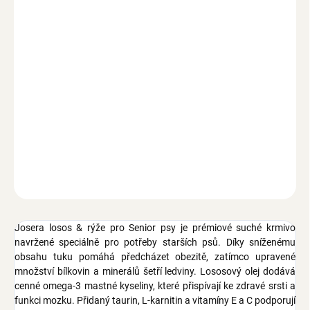
−
+
Přidat do košíku
Zdarma od nás dostanete
+ Josera box na granule s víkem 35 L
v hodnotě 250 Kč
Kompletní krmivo, granules s lososem a rýží, lehce stravitelné, s
podporou srdce a zdravé váhy, s omega 3 mastné kyseliny, pro
starší psy, 12,5 kg
ZEPTAT SE
Josera losos & rýže pro Senior psy je prémiové suché krmivo
navržené speciálně pro potřeby starších psů. Díky sníženému
obsahu tuku pomáhá předcházet obezitě, zatímco upravené
množství bílkovin a minerálů šetří ledviny. Lososový olej dodává
cenné omega-3 mastné kyseliny, které přispívají ke zdravé srsti a
funkci mozku. Přidaný taurin, L-karnitin a vitamíny E a C podporují