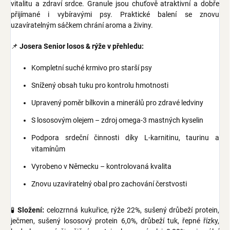
vitalitu a zdraví srdce. Granule jsou chuťově atraktivní a dobře
přijímané i vybíravými psy. Praktické balení se znovu
uzavíratelným sáčkem chrání aroma a živiny.
📌
Josera Senior losos & rýže v přehledu:
Kompletní suché krmivo pro starší psy
Snížený obsah tuku pro kontrolu hmotnosti
Upravený poměr bílkovin a minerálů pro zdravé ledviny
S lososovým olejem – zdroj omega-3 mastných kyselin
Podpora srdeční činnosti díky L-karnitinu, taurinu a
vitamínům
Vyrobeno v Německu – kontrolovaná kvalita
Znovu uzavíratelný obal pro zachování čerstvosti
🧪
Složení:
celozrnná kukuřice, rýže 22%, sušený drůbeží protein,
ječmen, sušený lososový protein 6,0%, drůbeží tuk, řepné řízky,