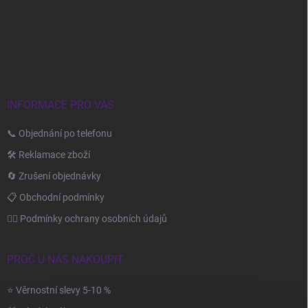
Z
á
p
a
t
í
INFORMACE PRO VÁS
📞 Objednání po telefonu
🛠️ Reklamace zboží
🔄 Zrušení objednávky
📋 Obchodní podmínky
🙆‍♂️ Podmínky ochrany osobních údajů
PROČ U NÁS NAKOUPIT
⭐ Věrnostní slevy 5-10 %