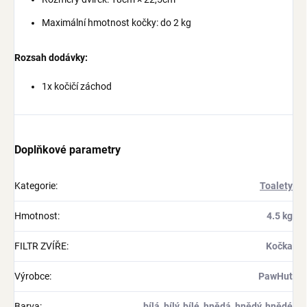
Maximální hmotnost kočky: do 2 kg
Rozsah dodávky:
1x kočičí záchod
Doplňkové parametry
Kategorie
:
Toalety
Hmotnost
:
4.5 kg
FILTR ZVÍŘE
:
Kočka
Výrobce
:
PawHut
Barva
:
bílá, bílý, bílé, hnědá, hnědý, hnědé