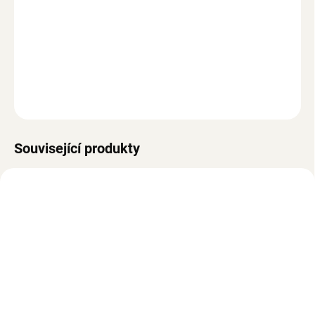
−
+
Přidat do košíku
Kočičí záchod, přenosný, s výsuvnou miskou, s lopatkou,
zamezuje zápachu, vzduchový filtr, plastová konstrukce, bílo-
hnědý
ZEPTAT SE
Související produkty
NOVINKA
VYPRODÁNO
SKLADEM
Skládací cestovní taška
Běhací kolo pro kočky se