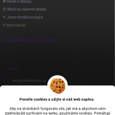
🎁 Dárek k nákupu
📦 Zboží na vlastním skladu
🏅 Jsme oficiální prodejce
💛 Baví nás to!
PŘIJÍMÁME ONLINE PLATBY
KONTAKT
info
@
dobrezradlo.cz
+420 777 209 586
Povolte cookies a užijte si náš web naplno.
Aby na stránkách fungovalo vše, jak má a abychom vám
zjednodušili surfování na webu, používáme cookies. Pomáhají