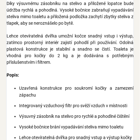
Díky výsuvnému zásobníku na stelivo a přiložené lopatce bude
údržba rychlá a pohodlná. Vysoké bočnice zabraňují vypadávání
steliva mimo toaletu a přiložená podložka zachytí zbytky steliva z
tlapek, aby se neroznášelo po bytě.
Lehce otevíratelná dvířka umožní kočce snadný vstup i výstup,
zatímco prostorný interiér zajistí pohodlí při používání. Odolná
plastová konstrukce je stabilní a snadno se čistí. Toaleta je
vhodná pro kočky do 2 kg a je dodávána s potřebným
příslušenstvím i filtrem.
Popis:
Uzavřená konstrukce pro soukromí kočky a zamezení
zápachu
Integrovaný vzduchový filtr pro svěží vzduch v místnosti
Výsuvný zásobník na stelivo pro rychlé a pohodlné čištění
Vysoké bočnice brání vypadávání steliva mimo toaletu
Lehce otevíratelná dvířka pro snadný vstup a výstup kočky