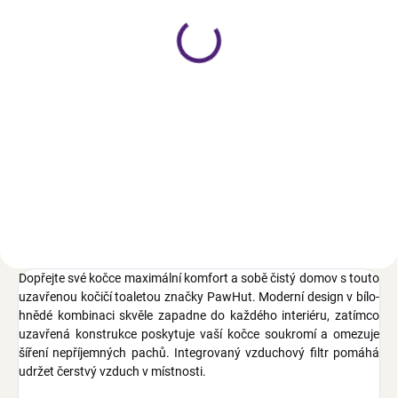
pro kočky, šedá
škrabadlem, přírodní
699 Kč
2 390 Kč
Detail
Do košíku
Cestovní taška pro kočky,
Běhací kolo pro kočky,
skládací, do 20kg, pratelný
vyměnitelná škrabací podložka,
polštář, síťovaná okna, dva
do 5kg, s brzdou, tichá rotace,
vstupy, tři úložné kapsy, součástí
odolný materiál, přírodní
balení je skládací miska, šedá
Dopřejte své kočce maximální komfort a sobě čistý domov s touto
uzavřenou kočičí toaletou značky PawHut. Moderní design v bílo-
hnědé kombinaci skvěle zapadne do každého interiéru, zatímco
uzavřená konstrukce poskytuje vaší kočce soukromí a omezuje
šíření nepříjemných pachů. Integrovaný vzduchový filtr pomáhá
udržet čerstvý vzduch v místnosti.