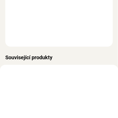
−
+
Přidat do košíku
Škrabadlo pro kočky se 3 vyhlídkovými body zabaví Vaši kočičku
po celý den.
ZEPTAT SE
Související produkty
SKLADEM
SKLADEM