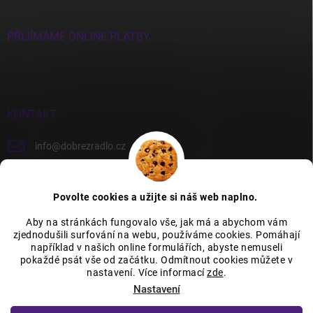
PŘIJÍMÁME ONLINE PLATBY
KONTAKT
info
@
dobrezradlo.cz
+420 777 209 586
Povolte cookies a užijte si náš web naplno.
Aby na stránkách fungovalo vše, jak má a abychom vám
zjednodušili surfování na webu, používáme cookies. Pomáhají
Category Icons by Freepik
Category Icons by Icons8
například v našich online formulářích, abyste nemuseli
pokaždé psát vše od začátku. Odmítnout cookies můžete v
nastavení. Více informací
zde
.
Nastavení
Copyright 2026
Dobré žrádlo
. Všechna práva vyhrazena.
Upravit nastavení
cookies