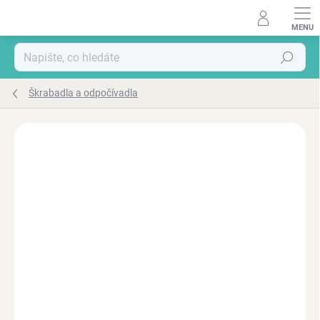
Přejít
na
obsah
Hledat
Škrabadla a odpočívadla
ZNAČKA:
CADOCA