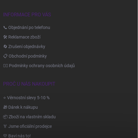
í
INFORMACE PRO VÁS
📞 Objednání po telefonu
🛠️ Reklamace zboží
🔄 Zrušení objednávky
📋 Obchodní podmínky
🙆‍♂️ Podmínky ochrany osobních údajů
PROČ U NÁS NAKOUPIT
⭐ Věrnostní slevy 5-10 %
🎁 Dárek k nákupu
📦 Zboží na vlastním skladu
🏅 Jsme oficiální prodejce
💛 Baví nás to!