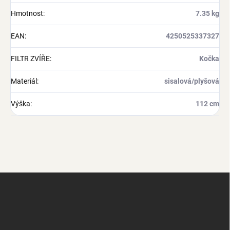
Hmotnost
:
7.35 kg
EAN
:
4250525337327
FILTR ZVÍŘE
:
Kočka
Materiál
:
sisalová/plyšová
Výška
:
112 cm
Z
á
p
a
t