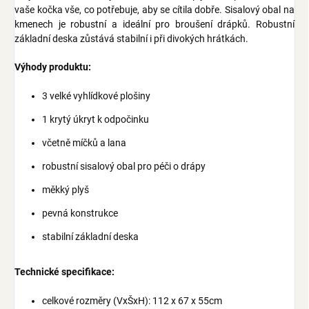
vaše kočka vše, co potřebuje, aby se cítila dobře. Sisalový obal na
kmenech je robustní a ideální pro broušení drápků. Robustní
základní deska zůstává stabilní i při divokých hrátkách.
Výhody produktu:
3 velké vyhlídkové plošiny
1 krytý úkryt k odpočinku
včetně míčků a lana
robustní sisalový obal pro péči o drápy
měkký plyš
pevná konstrukce
stabilní základní deska
Technické specifikace:
celkové rozměry (VxŠxH): 112 x 67 x 55cm