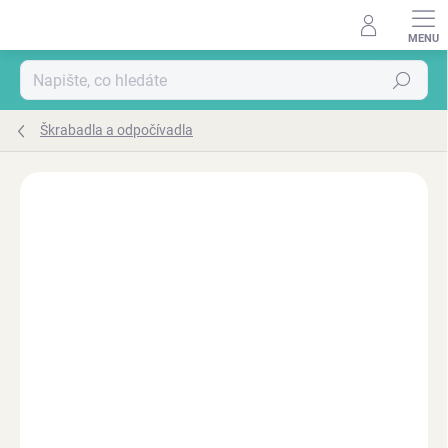
Přejít
na
obsah
Hledat
Škrabadla a odpočívadla
ZNAČKA:
PAWHUT