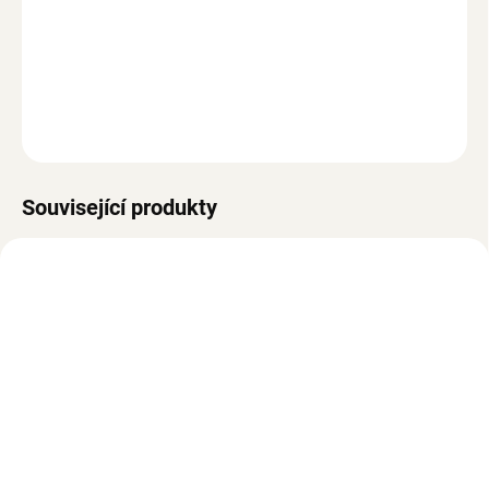
−
+
Přidat do košíku
Škrabadlo ve tvaru medvěda, 2 jeskyně, škrabací plocha, béžová +
hnědá, alternativa kočičího škrabadla.
ZEPTAT SE
Související produkty
SKLADEM
SKLADEM
Ratanový pelíšek pro
Pelíšek pro kočky z
kočky s polštářem, 50 x
mořské trávy vč.