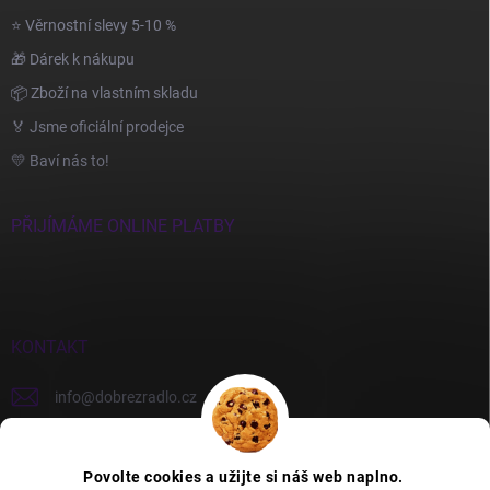
⭐ Věrnostní slevy 5-10 %
🎁 Dárek k nákupu
📦 Zboží na vlastním skladu
🏅 Jsme oficiální prodejce
💛 Baví nás to!
PŘIJÍMÁME ONLINE PLATBY
KONTAKT
info
@
dobrezradlo.cz
+420 777 209 586
Povolte cookies a užijte si náš web naplno.