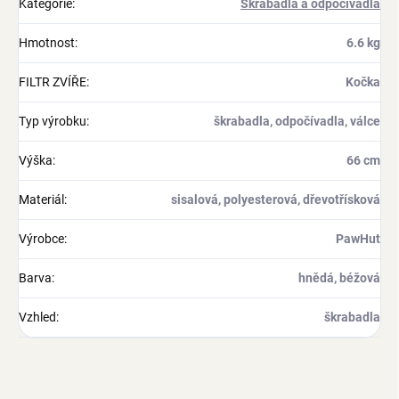
Kategorie
:
Škrabadla a odpočívadla
Hmotnost
:
6.6 kg
FILTR ZVÍŘE
:
Kočka
Typ výrobku
:
škrabadla, odpočívadla, válce
Výška
:
66 cm
Materiál
:
sisalová, polyesterová, dřevotřísková
Výrobce
:
PawHut
Barva
:
hnědá, béžová
Vzhled
:
škrabadla