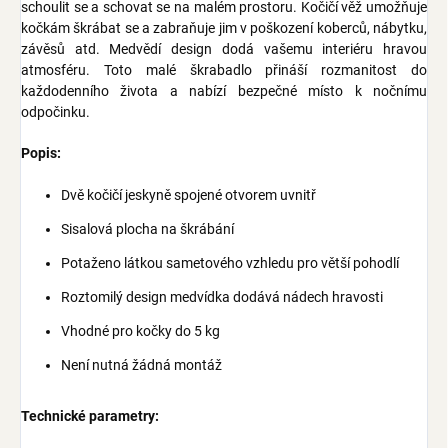
schoulit se a schovat se na malém prostoru. Kočičí věž umožňuje
kočkám škrábat se a zabraňuje jim v poškození koberců, nábytku,
závěsů atd. Medvědí design dodá vašemu interiéru hravou
atmosféru. Toto malé škrabadlo přináší rozmanitost do
každodenního života a nabízí bezpečné místo k nočnímu
odpočinku.
Popis:
Dvě kočičí jeskyně spojené otvorem uvnitř
Sisalová plocha na škrábání
Potaženo látkou sametového vzhledu pro větší pohodlí
Roztomilý design medvídka dodává nádech hravosti
Vhodné pro kočky do 5 kg
Není nutná žádná montáž
Technické parametry: