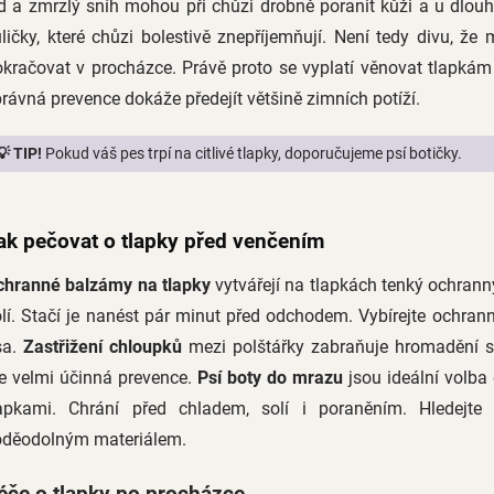
d a zmrzlý sníh mohou při chůzi drobně poranit kůži a u dlouh
ličky, které chůzi bolestivě znepříjemňují. Není tedy divu, 
okračovat v procházce. Právě proto se vyplatí věnovat tlapká
rávná prevence dokáže předejít většině zimních potíží.
💡 TIP!
Pokud váš pes trpí na citlivé tlapky, doporučujeme psí botičky.
ak pečovat o tlapky před venčením
chranné balzámy na tlapky
vytvářejí na tlapkách tenký ochrann
lí. Stačí je nanést pár minut před odchodem. Vybírejte ochrann
sa.
Zastřižení chloupků
mezi polštářky zabraňuje hromadění s
e velmi účinná prevence.
Psí boty do mrazu
jsou ideální volba
lapkami. Chrání před chladem, solí i poraněním. Hledejte
oděodolným materiálem.
éče o tlapky po procházce