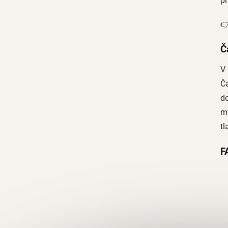
pr

Č
V
Č
do
m
tl
F