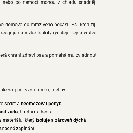
itou nebo po nemoci mohou v chladu snadněji
o domova do mrazivého počasí. Psi, kteří žijí
eaguje na nízké teploty rychleji. Teplá vrstva
která chrání zdraví psa a pomáhá mu zvládnout
bleček plnil svou funkci, měl by:
ře sedět a
neomezovat pohyb
ánit záda
, hrudník a bedra
z materiálu, který
izoluje a zároveň dýchá
 snadné zapínání