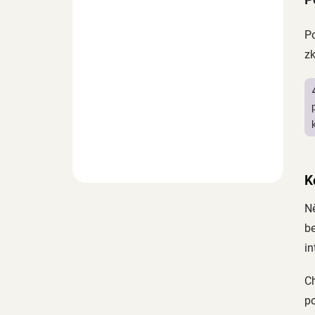
Po
zk
K
N
b
in
C
po