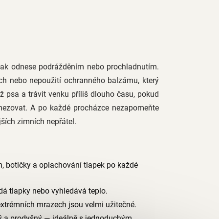
 pak odnese podrážděním nebo prochladnutím.
ch nebo nepoužití ochranného balzámu, který
ž psa a trávit venku příliš dlouho času, pokud
 omezovat. A po každé procházce nezapomeňte
ších zimních nepřátel.
 botičky a oplachování tlapek po každé
dá tlapky nebo vyhledává teplo.
 extrémních mrazech jsou velmi užitečné.
ý a prodyšný — ideálně s jednoduchým