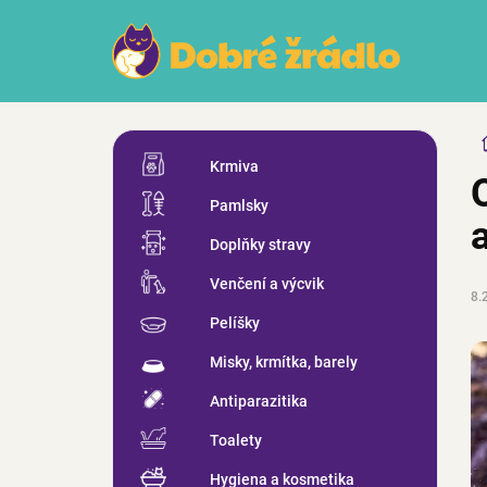
Přejít
na
obsah
P
Přeskočit
o
Krmiva
kategorie
s
Pamlsky
t
r
Doplňky stravy
a
n
Venčení a výcvik
8.
n
Pelíšky
í
p
Misky, krmítka, barely
a
n
Antiparazitika
e
Toalety
l
Hygiena a kosmetika