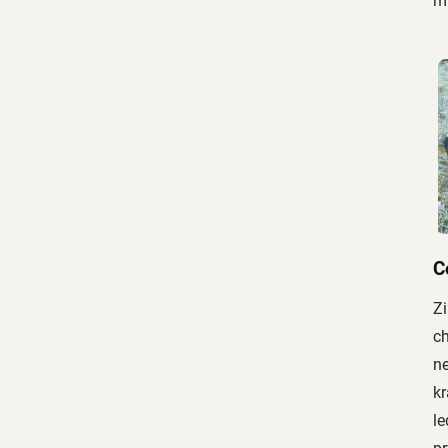
mí
C
Zi
c
ne
kr
l