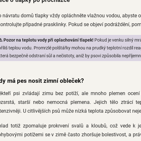
 návratu domů tlapky vždy opláchněte vlažnou vodou, abyste ods
ontrolujte případné prasklinky. Pokud se objeví podráždění, p
⚠️
Pozor na teplotu vody při oplachování tlapek!
Pokud je venku silný mr
příliš teplou vodu. Promrzlé polštářky mohou na prudký teplotní rozdíl rea
která bezpečně odstraní sůl a nečistoty, aniž by psovi způsobila nepříjemn
dy má pes nosit zimní obleček?
ěkteří psi zvládají zimu bez potíží, ale mnoho plemen ocení
ezsrstá, starší nebo nemocná plemena. Jejich tělo ztrácí 
tenzivněji. U citlivějších psů může nízká teplota způsobovat nej
hlad totiž zpomaluje prokrvení svalů a kloubů, což vede k je
hybovými potížemi se v zimě často zhoršuje bolestivost, a pr