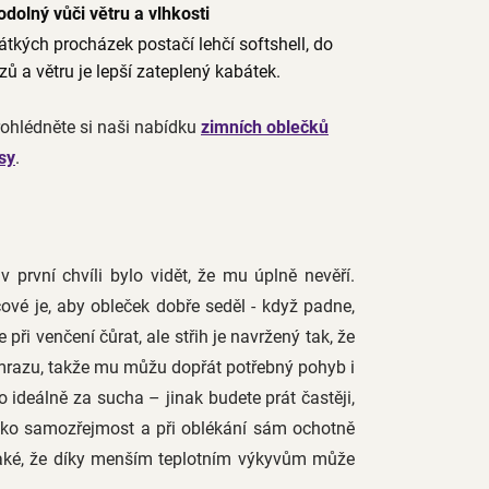
odolný vůči větru a vlhkosti
átkých procházek postačí lehčí softshell, do
ů a větru je lepší zateplený kabátek.
ohlédněte si naši nabídku
zimních oblečků
sy
.
první chvíli bylo vidět, že mu úplně nevěří.
ové je, aby obleček dobře seděl - když padne,
při venčení čůrat, ale střih je navržený tak, že
 mrazu, takže mu můžu dopřát potřebný pohyb i
ideálně za sucha – jinak budete prát častěji,
jako samozřejmost a při oblékání sám ochotně
také, že díky menším teplotním výkyvům může