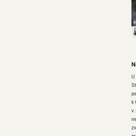
N
U
St
pe
k 
v 
ne
z