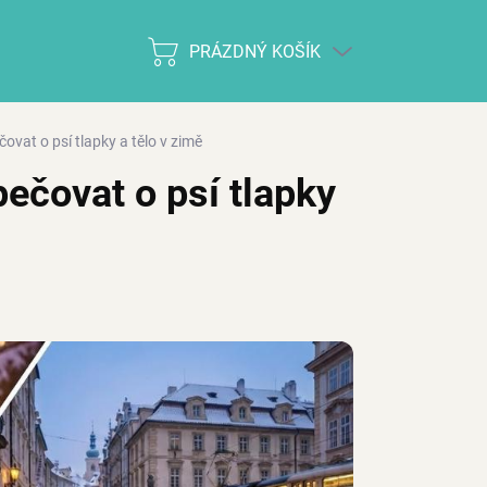
PRÁZDNÝ KOŠÍK
NÁKUPNÍ
KOŠÍK
vat o psí tlapky a tělo v zimě
ečovat o psí tlapky