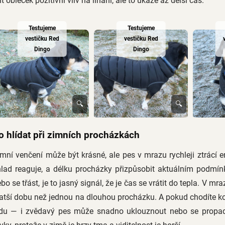
t obleček pozitivní vliv na línání, ale to ukáže až delší čas.
Testujeme
Testujeme
vestičku Red
vestičku Red
Dingo
Dingo
🔍
🔍
o hlídat při zimních procházkách
mní venčení může být krásné, ale pes v mrazu rychleji ztrácí ene
hlad reaguje, a délku procházky přizpůsobit aktuálním podmí
bo se třást, je to jasný signál, že je čas se vrátit do tepla. V m
atší dobu než jednou na dlouhou procházku. A pokud chodíte k
edu — i zvědavý pes může snadno uklouznout nebo se propadno