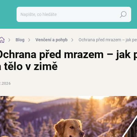
Hledat
Domů
Blog
Venčení a pohyb
Ochrana před mrazem – jak pečo
Ochrana před mrazem – jak p
a tělo v zimě
2.2026