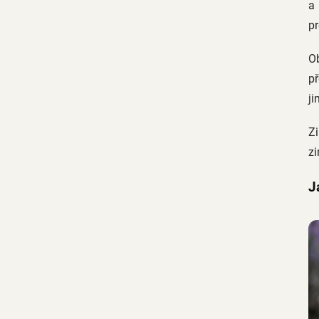
a
pr
Ob
př
ji
Zi
z
J