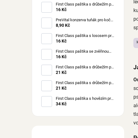
le
First Class paštika s drůbežím pro
kočky 100 g
16 Kč
ku
p
PreVital konzerva tuňák pro kočky
85 g
8,90 Kč
sp
First Class paštika s lososem pro
kočky 100 g
16 Kč
First Class paštika se zvěřinou
pro kočky 100 g
16 Kč
J
First Class paštika s drůbežím pro
štěňata 150 g
21 Kč
O
First Class paštika s drůbežím pro
so
psy 150 g
21 Kč
p
First Class paštika s hovězím pro
psy 300 g
34 Kč
al
t
v
P