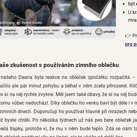
být
U kr
mraz
👉 Pr
pro p
aše zkušenost s používáním zimního oblečku
 našeho Deana byla reakce na obleček zpočátku rozpačitá – v 
ačilo ale pár minut pohybu a běhal v něm zcela přirozeně. Klíč
s si na něj rychle zvykne. Měl jsem také obavy, že si na něj bude 
tomu vůbec nedochází. Díky oblečku ho venku baví být déle i v
zimních dnech. Doporučuji ho používat hlavně při mrazech nebo 
ž byste chtěli. Po několika týdnech už náš pes bere obleček 
vedá tlapky, protože ví, že mu v něm bude teplo. Zdá se nám 