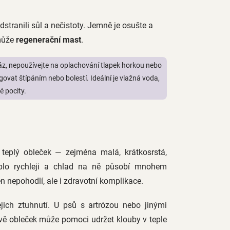
tranili sůl a nečistoty. Jemně je osušte a
omůže
regenerační mast
.
áz, nepoužívejte na oplachování tlapek horkou nebo
govat štípáním nebo bolestí. Ideální je vlažná voda,
é pocity.
 teplý obleček — zejména malá, krátkosrstá,
teplo rychleji a chlad na ně působí mnohem
en nepohodlí, ale i zdravotní komplikace.
jich ztuhnutí. U psů s artrózou nebo jinými
ávě obleček může pomoci udržet klouby v teple