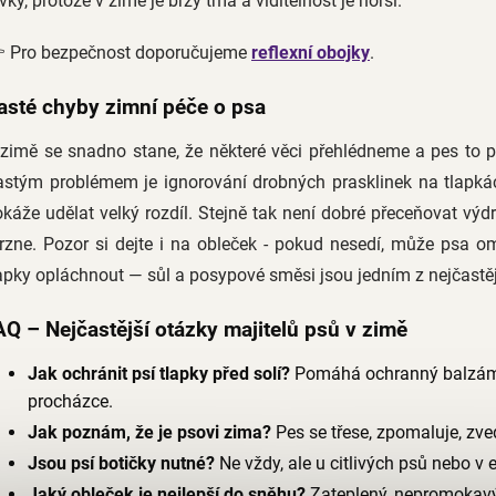
vky, protože v zimě je brzy tma a viditelnost je horší.
 Pro bezpečnost doporučujeme
reflexní obojky
.
asté chyby zimní péče o psa
 zimě se snadno stane, že některé věci přehlédneme a pes to
astým problémem je ignorování drobných prasklinek na tlapká
káže udělat velký rozdíl. Stejně tak není dobré přeceňovat výdr
rzne. Pozor si dejte i na obleček - pokud nesedí, může psa
apky opláchnout — sůl a posypové směsi jsou jedním z nejčastěj
AQ – Nejčastější otázky majitelů psů v zimě
Jak ochránit psí tlapky před solí?
Pomáhá ochranný balzám,
procházce.
Jak poznám, že je psovi zima?
Pes se třese, zpomaluje, zve
Jsou psí botičky nutné?
Ne vždy, ale u citlivých psů nebo v
Jaký obleček je nejlepší do sněhu?
Zateplený, nepromokav