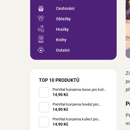
Cestování
Oblečky
Hračky
Knihy
Ostatní
Zi
TOP 10 PRODUKTŮ
po
př
PreVital konzerva losos pro kočky
85 g
14,90 Kč
P
PreVital konzerva hovězí pro
kočky 85 g
14,90 Kč
P
PreVital konzerva kuřecí pro
mr
kočky 85 g
14,90 Kč