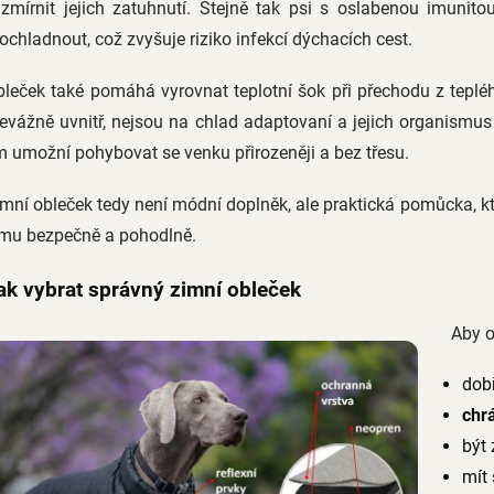
 zmírnit jejich zatuhnutí. Stejně tak psi s oslabenou imun
ochladnout, což zvyšuje riziko infekcí dýchacích cest.
leček také pomáhá vyrovnat teplotní šok při přechodu z tepléh
evážně uvnitř, nejsou na chlad adaptovaní a jejich organismus r
m umožní pohybovat se venku přirozeněji a bez třesu.
mní obleček tedy není módní doplněk, ale praktická pomůcka, 
imu bezpečně a pohodlně.
ak vybrat správný zimní obleček
Aby o
dob
chr
být 
mít