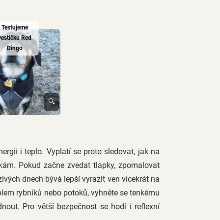
Testujeme
vestičku Red
Dingo
🔍
rgii i teplo. Vyplatí se proto sledovat, jak na
nkám. Pokud začne zvedat tlapky, zpomalovat
razivých dnech bývá lepší vyrazit ven vícekrát na
olem rybníků nebo potoků, vyhněte se tenkému
ut. Pro větší bezpečnost se hodí i reflexní