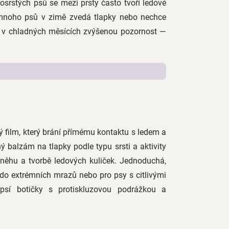
osrstých psů se mezi prsty často tvoří ledové
že mnoho psů v zimě zvedá tlapky nebo nechce
m v chladných měsících zvýšenou pozornost —
ý film, který brání přímému kontaktu s ledem a
ý balzám na tlapky podle typu srsti a aktivity
něhu a tvorbě ledových kuliček. Jednoduchá,
 do extrémních mrazů nebo pro psy s citlivými
 psí botičky s protiskluzovou podrážkou a