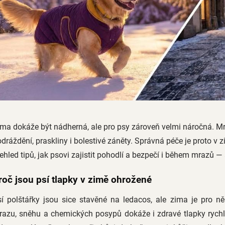
ma dokáže být nádherná, ale pro psy zároveň velmi náročná. Mrá
dráždění, praskliny i bolestivé záněty. Správná péče je proto v 
ehled tipů, jak psovi zajistit pohodlí a bezpečí i během mrazů 
roč jsou psí tlapky v zimě ohrožené
sí polštářky jsou sice stavěné na ledacos, ale zima je pro n
azu, sněhu a chemických posypů dokáže i zdravé tlapky rychle