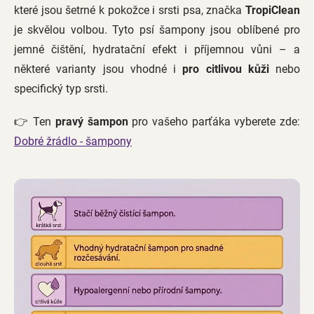
které jsou šetrné k pokožce i srsti psa, značka
TropiClean
je skvělou volbou. Tyto psí šampony jsou oblíbené pro
jemné čištění, hydratační efekt i příjemnou vůni – a
některé varianty jsou vhodné i
pro citlivou kůži
nebo
specifický typ srsti.
👉 Ten
pravý šampon
pro vašeho parťáka vyberete zde:
Dobré žrádlo - šampony