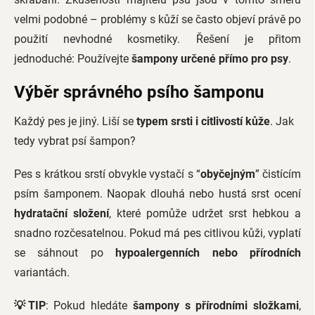
velmi podobné – problémy s kůží se často objeví právě po
použití nevhodné kosmetiky. Řešení je přitom
jednoduché: Používejte
šampony určené přímo pro psy
.
Výběr správného psího šamponu
Každý pes je jiný. Liší se
typem srsti i citlivostí kůže
. Jak
tedy vybrat psí šampon?
Pes s krátkou srstí obvykle vystačí s “
obyčejným
” čistícím
psím šamponem. Naopak dlouhá nebo hustá srst ocení
hydratační složení
, které pomůže udržet srst hebkou a
snadno rozčesatelnou. Pokud má pes citlivou kůži, vyplatí
se sáhnout po
hypoalergenních nebo přírodních
variantách.
💡TIP
: Pokud hledáte
šampony s přírodními složkami
,