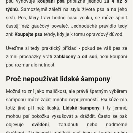
psů vyhovuje
koupání psa
přibližně jednou za
4 až 8
týdnů
. Samozřejmě záleží na stylu života psa a na jeho
srsti. Pes, který tráví hodně času venku, se může špinit
častěji než gaučový povaleč. Jednoduché pravidlo tedy
zní:
Koupejte psa
tehdy, kdy je k tomu opravdový důvod.
Uveďme si tedy praktický příklad - pokud se váš pes ze
zimní procházky vráti
zablácený a od soli
, není koupání
psa rozmar ale nutnost.
Proč nepoužívat lidské šampony
Možná to zní jako maličkost, ale právě špatným výběrem
šamponu může začít mnoho nepříjemností. Psí kůže má
totiž jiné pH než lidská.
Lidské šampony
, i ty jemné,
mohou psí pokožku vysušovat a dráždit. Často se pak
objevuje
svědění
, zarudnutí nebo nadměrné
škrábání. Zkušenosti majitelů psů jsou v tomto směru