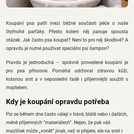
Koupání psa patří mezi běžné součásti péče o naše
čtyřnohé parťáky. Přesto kolem něj panuje spousta
otázek. Jak často psa koupat? Není to pro něj škodlivé? A
opravdu je nutné používat speciální psí šampon?
Pravda je jednoduchá – správně provedené koupání je
pro psa přínosné. Pomáhá udržovat zdravou kůži,
krásnou srst a v neposlední řadě i příjemnější soužití s
majitelem.
Kdy je koupání opravdu potřeba
Psi se během dne často válejí v trávě, blátě nebo i dalších,
méně příjemných “materiálech”. Nejen, že pak váš
mazlíček může „vonět“ jinak, než si přejete, ale na srsti i