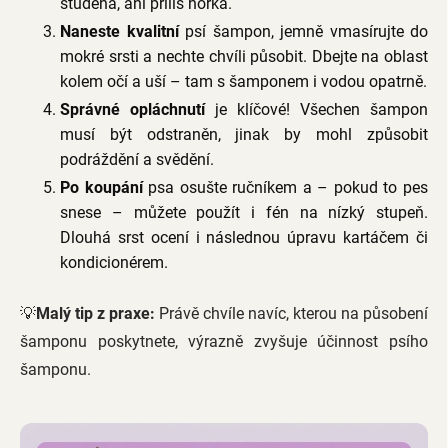
studená, ani příliš horká.
Naneste kvalitní
psí šampon, jemně vmasírujte do
mokré srsti a nechte chvíli působit. Dbejte na oblast
kolem očí a uší – tam s šamponem i vodou opatrně.
Správné opláchnutí
je klíčové! Všechen šampon
musí být odstraněn, jinak by mohl způsobit
podráždění a svědění.
Po koupání
psa osušte ručníkem a – pokud to pes
snese – můžete použít i fén na nízký stupeň.
Dlouhá srst ocení i následnou úpravu kartáčem či
kondicionérem.
💡
Malý tip z praxe:
Právě chvíle navíc, kterou na působení
šamponu poskytnete, výrazně zvyšuje účinnost psího
šamponu.