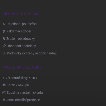
í
INFORMACE PRO VÁS
📞 Objednání po telefonu
🛠️ Reklamace zboží
🔄 Zrušení objednávky
📋 Obchodní podmínky
🙆‍♂️ Podmínky ochrany osobních údajů
PROČ U NÁS NAKOUPIT
⭐ Věrnostní slevy 5-10 %
🎁 Dárek k nákupu
📦 Zboží na vlastním skladu
🏅 Jsme oficiální prodejce