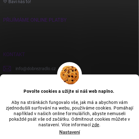
💛 Baví nás to!
PŘIJÍMÁME ONLINE PLATBY
KONTAKT
info
@
dobrezradlo.cz
+420 777 209 586
Povolte cookies a užijte si náš web naplno.
Aby na stránkách fungovalo vše, jak má a abychom vám
zjednodušili surfování na webu, používáme cookies. Pomáhají
Category Icons by Freepik
Category Icons by Icons8
například v našich online formulářích, abyste nemuseli
pokaždé psát vše od začátku. Odmítnout cookies můžete v
nastavení. Více informací
zde
.
Nastavení
Copyright 2026
Dobré žrádlo
. Všechna práva vyhrazena.
Upravit nastavení