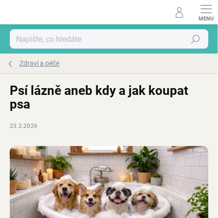
Přejít
na
obsah
Hledat
Zdraví a péče
Psí lázně aneb kdy a jak koupat
psa
23.2.2026