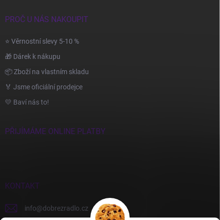
PROČ U NÁS NAKOUPIT
⭐ Věrnostní slevy 5-10 %
🎁 Dárek k nákupu
📦 Zboží na vlastním skladu
🏅 Jsme oficiální prodejce
💛 Baví nás to!
PŘIJÍMÁME ONLINE PLATBY
KONTAKT
info
@
dobrezradlo.cz