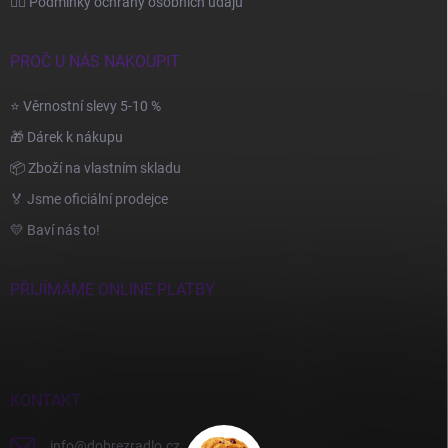
🙆‍♂️ Podmínky ochrany osobních údajů
PROČ U NÁS NAKOUPIT
⭐ Věrnostní slevy 5-10 %
🎁 Dárek k nákupu
📦 Zboží na vlastním skladu
🏅 Jsme oficiální prodejce
💛 Baví nás to!
PŘIJÍMÁME ONLINE PLATBY
KONTAKT
info
@
dobrezradlo.cz