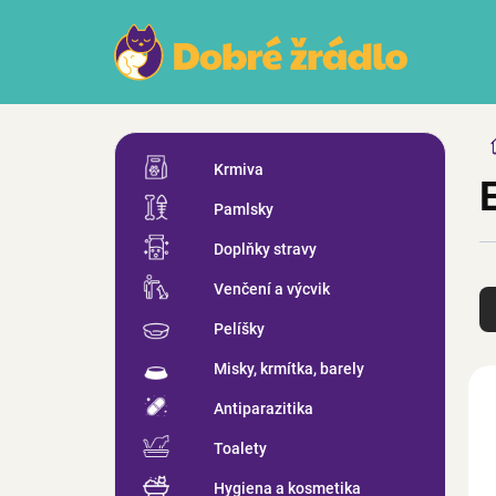
Přejít
na
obsah
P
Přeskočit
o
Krmiva
kategorie
s
Pamlsky
t
r
Doplňky stravy
a
Ř
n
Venčení a výcvik
a
n
z
Pelíšky
í
e
p
Misky, krmítka, barely
n
V
a
í
ý
n
Antiparazitika
p
p
e
r
i
Toalety
l
o
s
Hygiena a kosmetika
d