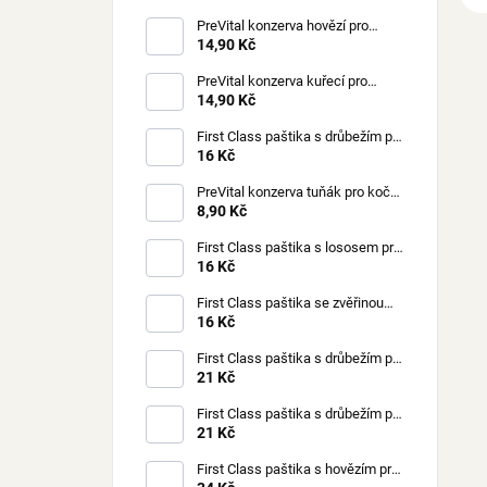
PreVital konzerva hovězí pro
kočky 85 g
14,90 Kč
PreVital konzerva kuřecí pro
kočky 85 g
14,90 Kč
First Class paštika s drůbežím pro
kočky 100 g
16 Kč
PreVital konzerva tuňák pro kočky
85 g
8,90 Kč
First Class paštika s lososem pro
kočky 100 g
16 Kč
First Class paštika se zvěřinou
pro kočky 100 g
16 Kč
First Class paštika s drůbežím pro
štěňata 150 g
21 Kč
First Class paštika s drůbežím pro
psy 150 g
21 Kč
First Class paštika s hovězím pro