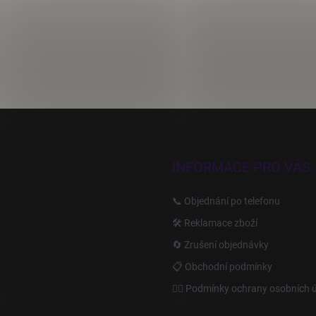
INFORMACE PRO VÁS
📞 Objednání po telefonu
🛠️ Reklamace zboží
🔄 Zrušení objednávky
📋 Obchodní podmínky
🙆‍♂️ Podmínky ochrany osobních 