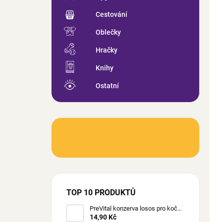
p
u
r
Cestování
k
o
t
d
Oblečky
ů
u
Hračky
k
t
Knihy
ů
Ostatní
TOP 10 PRODUKTŮ
PreVital konzerva losos pro kočky
85 g
14,90 Kč