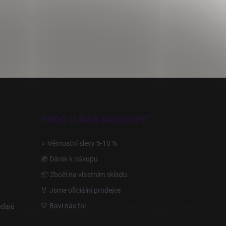
PROČ U NÁS NAKOUPIT
⭐ Věrnostní slevy 5-10 %
🎁 Dárek k nákupu
📦 Zboží na vlastním skladu
🏅 Jsme oficiální prodejce
💛 Baví nás to!
údajů