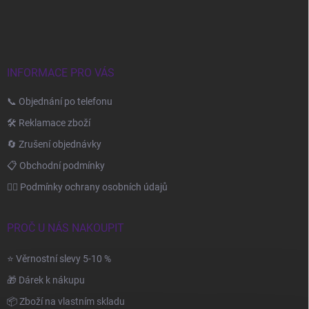
a
t
í
INFORMACE PRO VÁS
📞 Objednání po telefonu
🛠️ Reklamace zboží
🔄 Zrušení objednávky
📋 Obchodní podmínky
🙆‍♂️ Podmínky ochrany osobních údajů
PROČ U NÁS NAKOUPIT
⭐ Věrnostní slevy 5-10 %
🎁 Dárek k nákupu
📦 Zboží na vlastním skladu