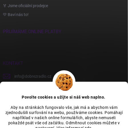
🏅 Jsme oficiální prodejce
💛 Baví nás to!
PŘIJÍMÁME ONLINE PLATBY
KONTAKT
info
@
dobrezradlo.cz
+420 777 209 586
Povolte cookies a užijte si náš web naplno.
Aby na stránkách fungovalo vše, jak má a abychom vám
zjednodušili surfování na webu, používáme cookies. Pomáhají
Category Icons by Freepik
Category Icons by Icons8
například v našich online formulářích, abyste nemuseli
pokaždé psát vše od začátku. Odmítnout cookies můžete v