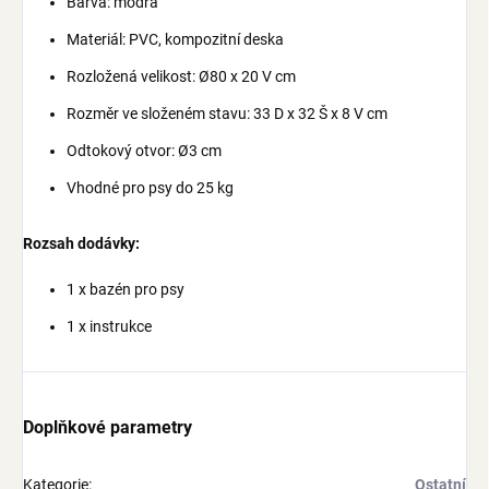
Barva: modrá
Materiál: PVC, kompozitní deska
Rozložená velikost: Ø80 x 20 V cm
Rozměr ve složeném stavu: 33 D x 32 Š x 8 V cm
Odtokový otvor: Ø3 cm
Vhodné pro psy do 25 kg
Rozsah dodávky:
1 x bazén pro psy
1 x instrukce
Doplňkové parametry
Kategorie
:
Ostatní