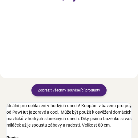
psy a kočky, bílo-šedé
Ø30,5 cm
Do košíku
Detail
Automatické krmítko pro domáci
Praktická chladící podložka je
mazlíčky od společnosti PawHut,
osvěžujícím místem odpočinku
6 dávkovacích misek, každá
pro psy a kočky, zejména v
o objemu 128 ml, nastavitelný
horkých letních dnech.
čas krmení - když nastane
přehrává hudbu, LED...
Zobrazit všechny související produkty
Ideální pro ochlazení v horkých dnech! Koupání v bazénu pro psy
od PawHut je zdravé a cool. Může být použit k osvěžení domácích
mazlíčků v horkých slunečných dnech. Díky psímu bazénku si váš
miláček užije spoustu zábavy a radosti. Velikost 80 cm.
Popis: