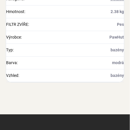
Hmotnost
:
2.38 kg
FILTR ZVÍŘE
:
Pes
Výrobce
:
PawHut
Typ
:
bazény
Barva
:
modrá
Vzhled
:
bazény
Z
á
p