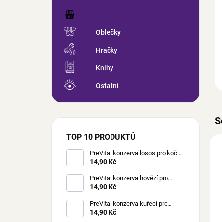
Cestování
Oblečky
Hračky
Knihy
Ostatní
S
TOP 10 PRODUKTŮ
PreVital konzerva losos pro kočky
85 g
14,90 Kč
PreVital konzerva hovězí pro
kočky 85 g
14,90 Kč
PreVital konzerva kuřecí pro
kočky 85 g
14,90 Kč