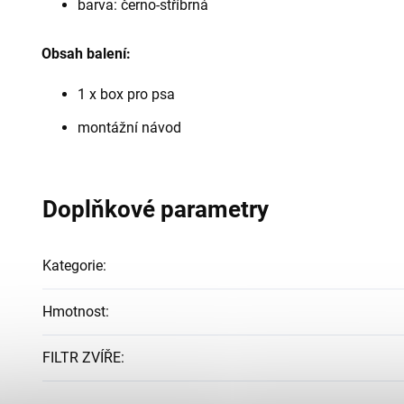
barva: černo-stříbrná
Obsah balení:
1 x box pro psa
montážní návod
Doplňkové parametry
Kategorie
:
Hmotnost
:
FILTR ZVÍŘE
: