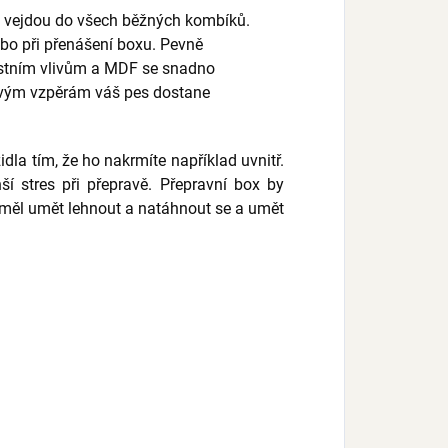
o vejdou do všech běžných kombíků.
o při přenášení boxu. Pevně ​​
ostním vlivům a MDF se snadno
žovým vzpěrám váš pes dostane
la tím, že ho nakrmíte například uvnitř.
 stres při přepravě. Přepravní box by
ěm měl umět lehnout a natáhnout se a umět