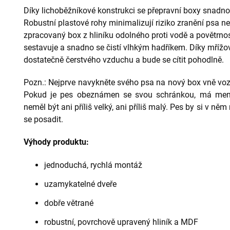
Díky lichoběžníkové konstrukci se přepravní boxy snadn
Robustní plastové rohy minimalizují riziko zranění psa neb
zpracovaný box z hliníku odolného proti vodě a povětrn
sestavuje a snadno se čistí vlhkým hadříkem. Díky mří
dostatečně čerstvého vzduchu a bude se cítit pohodlně.
Pozn.: Nejprve navykněte svého psa na nový box vně vozid
Pokud je pes obeznámen se svou schránkou, má menší
neměl být ani příliš velký, ani příliš malý. Pes by si v n
se posadit.
Výhody produktu:
jednoduchá, rychlá montáž
uzamykatelné dveře
dobře větrané
robustní, povrchově upravený hliník a MDF