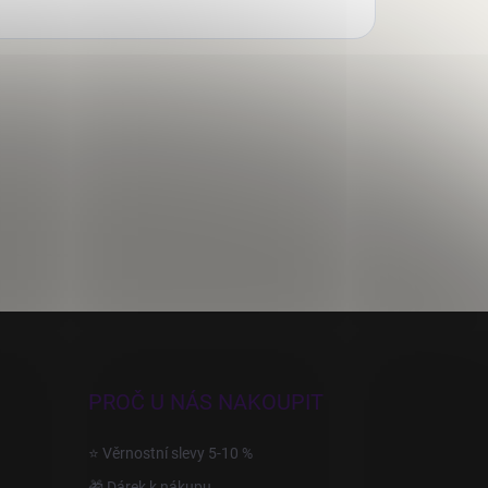
PROČ U NÁS NAKOUPIT
⭐ Věrnostní slevy 5-10 %
🎁 Dárek k nákupu