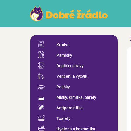
Přejít
na
obsah
P
Přeskočit
o
Krmiva
kategorie
s
ZN
Pamlsky
t
r
Doplňky stravy
a
n
Venčení a výcvik
n
Pelíšky
í
p
Misky, krmítka, barely
a
n
Antiparazitika
e
Toalety
l
Hygiena a kosmetika