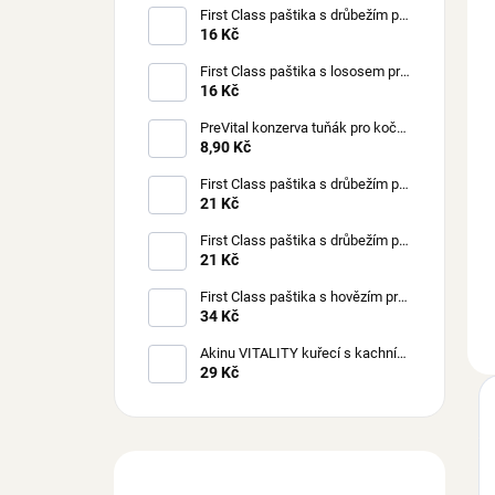
First Class paštika s drůbežím pro
kočky 100 g
16 Kč
First Class paštika s lososem pro
kočky 100 g
16 Kč
PreVital konzerva tuňák pro kočky
85 g
8,90 Kč
First Class paštika s drůbežím pro
štěňata 150 g
21 Kč
First Class paštika s drůbežím pro
psy 150 g
21 Kč
First Class paštika s hovězím pro
psy 300 g
34 Kč
Akinu VITALITY kuřecí s kachním
masem pro kočky 70 g
29 Kč