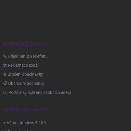
Z
á
p
a
t
í
INFORMACE PRO VÁS
📞 Objednání po telefonu
🛠️ Reklamace zboží
🔄 Zrušení objednávky
📋 Obchodní podmínky
🙆‍♂️ Podmínky ochrany osobních údajů
PROČ U NÁS NAKOUPIT
⭐ Věrnostní slevy 5-10 %