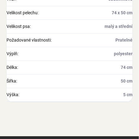
Velikost pelechu
:
74 x 50 cm
Velikost psa
:
malý a střední
Požadované vlastnosti
:
Pratelné
Výplň
:
polyester
Délka
:
74 cm
Šířka
:
50 cm
Výška
:
5 cm