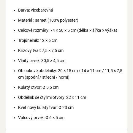
Barva: vícebarevná
Materiál: samet (100% polyester)
Celkové rozměry: 74 × 50 × 5 cm (délka × šířka × výška)
Trojúhelník: 12 × 6 cm
Křížový tvar: 7,5 × 7,5 cm
Vlnitý prvek: 30,5 × 4,5 cm
Obloukové obdélníky: 20 × 15 cm / 14 × 11 cm / 11,5 × 7,5
cm (spodní / střední / horní)
Kulatý otvor: Ø 5,5 cm
Obdélník se čtyřmi otvory: 22 × 11 cm
Květinový kulatý tvar: Ø 23 cm
Válcový prvek: Ø 6 × 5 cm