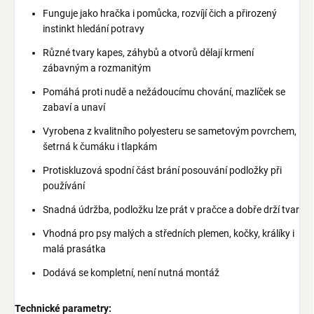
Funguje jako hračka i pomůcka, rozvíjí čich a přirozený
instinkt hledání potravy
Různé tvary kapes, záhybů a otvorů dělají krmení
zábavným a rozmanitým
Pomáhá proti nudě a nežádoucímu chování, mazlíček se
zabaví a unaví
Vyrobena z kvalitního polyesteru se sametovým povrchem,
šetrná k čumáku i tlapkám
Protiskluzová spodní část brání posouvání podložky při
používání
Snadná údržba, podložku lze prát v pračce a dobře drží tvar
Vhodná pro psy malých a středních plemen, kočky, králíky i
malá prasátka
Dodává se kompletní, není nutná montáž
Technické parametry: