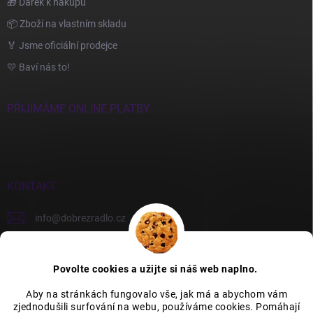
🎁 Dárek k nákupu
📦 Zboží na vlastním skladu
🏅 Jsme oficiální prodejce
💛 Baví nás to!
PŘIJÍMÁME ONLINE PLATBY
KONTAKT
info
@
dobrezradlo.cz
+420 777 209 586
Povolte cookies a užijte si náš web naplno.
Aby na stránkách fungovalo vše, jak má a abychom vám
zjednodušili surfování na webu, používáme cookies. Pomáhají
Category Icons by Freepik
Category Icons by Icons8