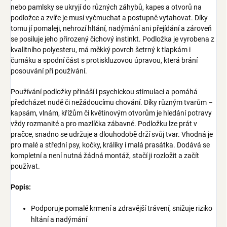
nebo pamlsky se ukryjí do různých záhybů, kapes a otvorů na
podložce a zvíře je musí vyčmuchat a postupně vytahovat. Díky
tomu jí pomaleji, nehrozí hltání, nadýmání ani přejídání a zároveň
se posiluje jeho přirozený čichový instinkt. Podložka je vyrobena z
kvalitního polyesteru, má měkký povrch šetrný k tlapkám i
čumáku a spodní část s protiskluzovou úpravou, která brání
posouvání při používání.
Používání podložky přináší i psychickou stimulaci a pomáhá
předcházet nudě či nežádoucímu chování. Díky různým tvarům –
kapsám, vlnám, křížům či květinovým otvorům je hledání potravy
vždy rozmanité a pro mazlíčka zábavné. Podložku lze prát v
pračce, snadno se udržuje a dlouhodobě drží svůj tvar. Vhodná je
pro malé a střední psy, kočky, králíky i malá prasátka. Dodává se
kompletní a není nutná žádná montáž, stačí ji rozložit a začít
používat.
Popis:
Podporuje pomalé krmení a zdravější trávení, snižuje riziko
hltání a nadýmání