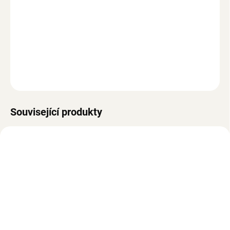
−
+
Přidat do košíku
Čmuchací deka, polyester, protiskluzová spodní část, lze prát,
univerzální, bez nutnosti montáže, stimulace čichu a mysli
ZEPTAT SE
Související produkty
SKLADEM
SKLADEM