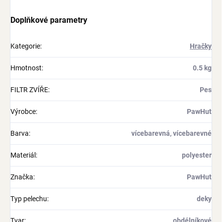
Doplňkové parametry
Kategorie
:
Hračky
Hmotnost
:
0.5 kg
FILTR ZVÍŘE
:
Pes
Výrobce
:
PawHut
Barva
:
vícebarevná, vícebarevné
Materiál
:
polyester
Značka
:
PawHut
Typ pelechu
:
deky
Tvar
:
obdélníkové