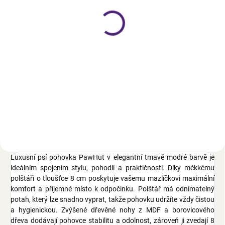
víceúčelová
499 Kč
Do košíku
Čmuchací deka, polyester,
protiskluzová spodní část, lze
prát, univerzální, bez nutnosti
montáže, stimulace čichu a
mysli
Luxusní psí pohovka PawHut v elegantní tmavě modré barvě je
ideálním spojením stylu, pohodlí a praktičnosti. Díky měkkému
polštáři o tloušťce 8 cm poskytuje vašemu mazlíčkovi maximální
komfort a příjemné místo k odpočinku. Polštář má odnímatelný
potah, který lze snadno vyprat, takže pohovku udržíte vždy čistou
a hygienickou. Zvýšené dřevěné nohy z MDF a borovicového
dřeva dodávají pohovce stabilitu a odolnost, zároveň ji zvedají 8