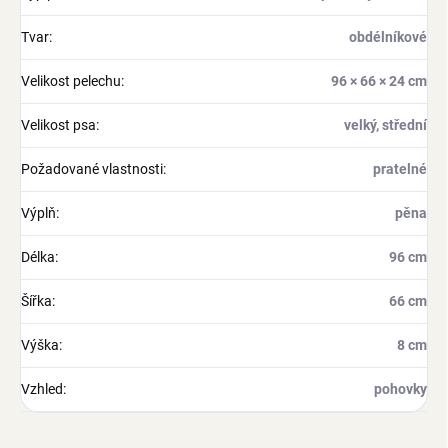
Tvar
:
obdélníkové
Velikost pelechu
:
96 × 66 × 24 cm
Velikost psa
:
velký, střední
Požadované vlastnosti
:
pratelné
Výplň
:
pěna
Délka
:
96 cm
Šířka
:
66 cm
Výška
:
8 cm
Vzhled
:
pohovky