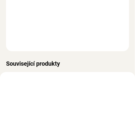
−
+
Přidat do košíku
Pohovka pro psy, odnímatelný polštář, vyvýšené protiskluzové
nožičky, stylový design, konstrukce z MDF a borovicového dřeva,
modrá
ZEPTAT SE
Související produkty
NOVINKA
SKLADEM
Čmuchací deka pro psy,