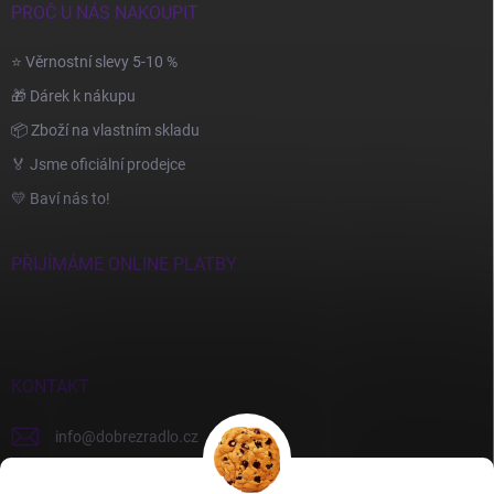
PROČ U NÁS NAKOUPIT
⭐ Věrnostní slevy 5-10 %
🎁 Dárek k nákupu
📦 Zboží na vlastním skladu
🏅 Jsme oficiální prodejce
💛 Baví nás to!
PŘIJÍMÁME ONLINE PLATBY
KONTAKT
info
@
dobrezradlo.cz
+420 777 209 586