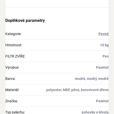
Doplňkové parametry
Kategorie
:
Pevné
Hmotnost
:
10 kg
FILTR ZVÍŘE
:
Pes
Výrobce
:
PawHut
Barva
:
modrá, modrý, modré
Materiál
:
polyester, MDF, pěna, borovicové dřevo
Značka
:
PawHut
Typ pelechu
:
pohovky a křesla