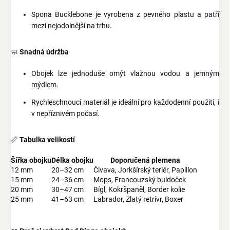
Spona Bucklebone je vyrobena z pevného plastu a patří
mezi nejodolnější na trhu.
🧼
Snadná údržba
Obojek lze jednoduše omýt vlažnou vodou a jemným
mýdlem.
Rychleschnoucí materiál je ideální pro každodenní použití, i
v nepříznivém počasí.
📏
Tabulka velikostí
Šířka obojku
Délka obojku
Doporučená plemena
12 mm
20–32 cm
Čivava, Jorkšírský teriér, Papillon
15 mm
24–36 cm
Mops, Francouzský buldoček
20 mm
30–47 cm
Bígl, Kokršpaněl, Border kolie
25 mm
41–63 cm
Labrador, Zlatý retrívr, Boxer