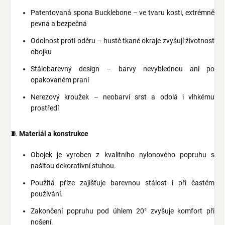
Patentovaná spona Bucklebone – ve tvaru kosti, extrémně
pevná a bezpečná
Odolnost proti oděru – hustě tkané okraje zvyšují životnost
obojku
Stálobarevný design – barvy nevyblednou ani po
opakovaném praní
Nerezový kroužek – neobarví srst a odolá i vlhkému
prostředí
🧵
Materiál a konstrukce
Obojek je vyroben z kvalitního nylonového popruhu s
našitou dekorativní stuhou.
Použitá příze zajišťuje barevnou stálost i při častém
používání.
Zakončení popruhu pod úhlem 20° zvyšuje komfort při
nošení.