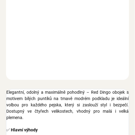
MOŽNOSTI DORUČENÍ
−
+
Přidat do košíku
Obojek Red Dingo pro psy, čtyři velikosti obvodu krku: 20-32 cm,
24-36 cm, 30-47 cm a 41-63 cm, šířka popruhu 12 mm, 15 mm, 20
mm a 25 mm, vzor bílých půntíků na námořnicky modrém
podkladu.
ZEPTAT SE
Elegantní, odolný a maximálně pohodlný – Red Dingo obojek s
motivem bílých puntíků na tmavě modrém podkladu je ideální
volbou pro každého pejska, který si zaslouží styl i bezpečí.
Dostupný ve čtyřech velikostech, vhodný pro malá i velká
plemena.
✅
Hlavní výhody