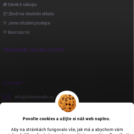
🎁 Dárek k nákupu
📦 Zboží na vlastním skladu
🏅 Jsme oficiální prodejce
💛 Baví nás to!
PŘIJÍMÁME ONLINE PLATBY
KONTAKT
info
@
dobrezradlo.cz
+420 777 209 586
Povolte cookies a užijte si náš web naplno.
Aby na stránkách fungovalo vše, jak má a abychom vám