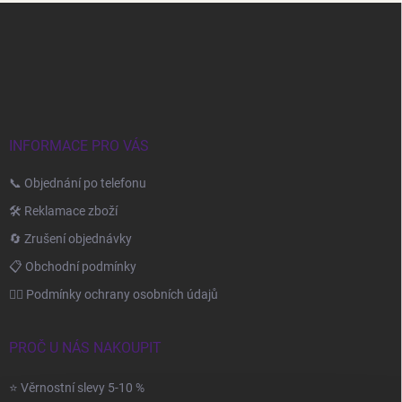
Z
á
p
a
t
í
INFORMACE PRO VÁS
📞 Objednání po telefonu
🛠️ Reklamace zboží
🔄 Zrušení objednávky
📋 Obchodní podmínky
🙆‍♂️ Podmínky ochrany osobních údajů
PROČ U NÁS NAKOUPIT
⭐ Věrnostní slevy 5-10 %