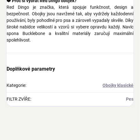
❤️
Proč si vybrat Red Dingo obojek?
Red Dingo je značka, která spojuje funkčnost, design a
bezpečnost. Obojky jsou navržené tak, aby vydržely každodenní
používání, byly pohodlné pro psa a zároveň vypadaly skvěle. Díky
široké nabídce velikostí a vzorů si vybere opravdu každý. Navíc
spona Bucklebone a kvalitní materiály zaručují maximální
spolehlivost.
Doplňkové parametry
Kategorie
:
Obojky klasické
FILTR ZVÍŘE
:
Pes