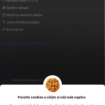
⭐ Věrnostní slevy 5-10 %
🎁 Dárek k nákupu
📦 Zboží na vlastním skladu
🏅 Jsme oficiální prodejce
💛 Baví nás to!
PŘIJÍMÁME ONLINE PLATBY
KONTAKT
info
@
dobrezradlo.cz
+420 777 209 586
Povolte cookies a užijte si náš web naplno.