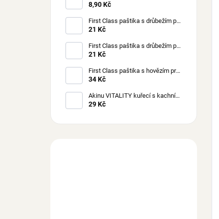
85 g
8,90 Kč
First Class paštika s drůbežím pro
štěňata 150 g
21 Kč
First Class paštika s drůbežím pro
psy 150 g
21 Kč
First Class paštika s hovězím pro
psy 300 g
34 Kč
Akinu VITALITY kuřecí s kachním
masem pro kočky 70 g
29 Kč