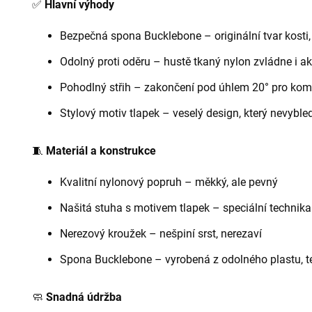
✅
Hlavní výhody
Bezpečná spona Bucklebone – originální tvar kosti
Odolný proti oděru – hustě tkaný nylon zvládne i ak
Pohodlný střih – zakončení pod úhlem 20° pro kom
Stylový motiv tlapek – veselý design, který nevyble
🧵
Materiál a konstrukce
Kvalitní nylonový popruh – měkký, ale pevný
Našitá stuha s motivem tlapek – speciální technika t
Nerezový kroužek – nešpiní srst, nerezaví
Spona Bucklebone – vyrobená z odolného plastu, t
🧼
Snadná údržba