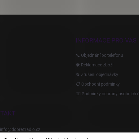
INFORMACE PRO VÁS
📞 Objednání po telefonu
🛠️ Reklamace zboží
🔄 Zrušení objednávky
📋 Obchodní podmínky
🙆‍♂️ Podmínky ochrany osobních 
TAKT
info
@
dobrezradlo.cz