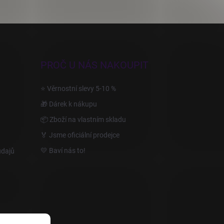
PROČ U NÁS NAKOUPIT
⭐ Věrnostní slevy 5-10 %
🎁 Dárek k nákupu
📦 Zboží na vlastním skladu
🏅 Jsme oficiální prodejce
💛 Baví nás to!
údajů