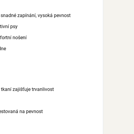
, snadné zapínání, vysoká pevnost
tivní psy
fortní nošení
dne
kaní zajišťuje trvanlivost
estovaná na pevnost