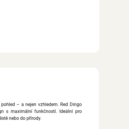
k Red Dingo pro psy, čtyři velikosti obvodu krku, šířka
hu 12 mm, 15 mm, 20 mm a 25 mm, sytě růžová barva se
 psích tlapek.
EPTAT SE
í pohled – a nejen vzhledem. Red Dingo
gn s maximální funkčností. Ideální pro
stě nebo do přírody.