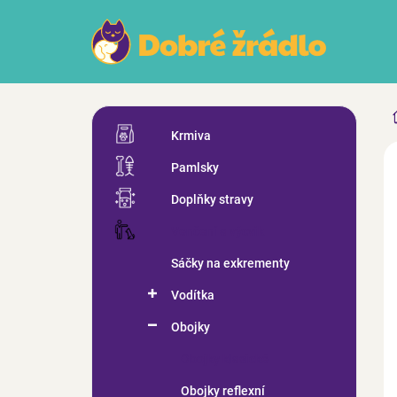
Přejít
na
obsah
P
Přeskočit
o
Krmiva
kategorie
s
ZN
Pamlsky
t
r
Doplňky stravy
a
n
Venčení a výcvik
n
Sáčky na exkrementy
í
p
Vodítka
a
n
Obojky
e
Obojky klasické
l
Obojky reflexní