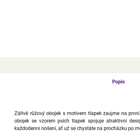
Oboje
popru
vzorem
Z
Popis
Zářivě růžový obojek s motivem tlapek zaujme na prvn
obojek se vzorem psích tlapek spojuje atraktivní desi
každodenní nošení, ať už se chystáte na procházku po mě