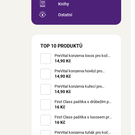
Knihy
Ostatní
TOP 10 PRODUKTŮ
PreVital konzerva losos pro kočky
85 g
14,90 Kč
PreVital konzerva hovězí pro
kočky 85 g
14,90 Kč
PreVital konzerva kuřecí pro
kočky 85 g
14,90 Kč
First Class paštika s drůbežím pro
kočky 100 g
16 Kč
First Class paštika s lososem pro
kočky 100 g
16 Kč
PreVital konzerva tuňák pro kočky