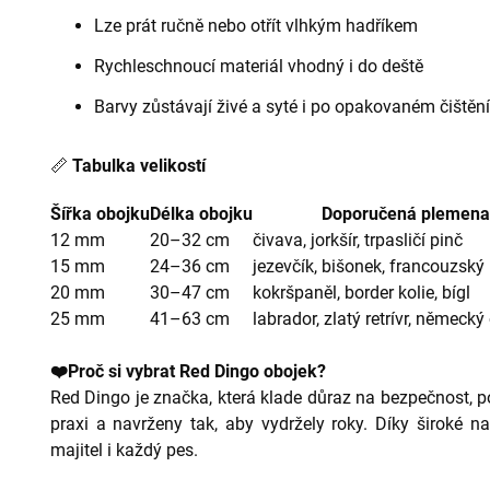
Lze prát ručně nebo otřít vlhkým hadříkem
Rychleschnoucí materiál vhodný i do deště
Barvy zůstávají živé a syté i po opakovaném čištění
📏
Tabulka velikostí
Šířka obojku
Délka obojku
Doporučená plemena
12 mm
20–32 cm
čivava, jorkšír, trpasličí pinč
15 mm
24–36 cm
jezevčík, bišonek, francouzský
20 mm
30–47 cm
kokršpaněl, border kolie, bígl
25 mm
41–63 cm
labrador, zlatý retrívr, německ
❤️Proč si vybrat Red Dingo obojek?
Red Dingo je značka, která klade důraz na bezpečnost, p
praxi a navrženy tak, aby vydržely roky. Díky široké na
majitel i každý pes.