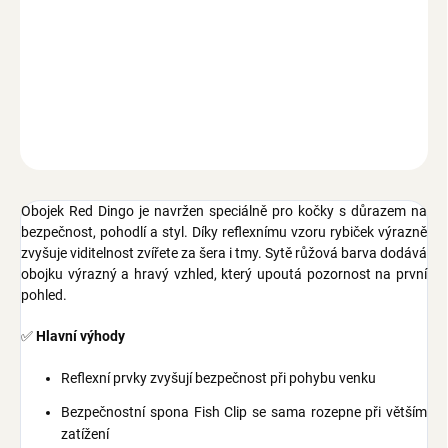
−
+
Přidat do košíku
Obojek pro kočky, z nylonu, s rolničkou, s originální bezpečnostní
sponou Fish Clip ve tvaru rybičky, obvod krku 20-32 cm, šířka
popruhu 12 mm, barva sytě růžová, vzor reflexní rybičky.
ZEPTAT SE
Obojek Red Dingo je navržen speciálně pro kočky s důrazem na
bezpečnost, pohodlí a styl. Díky reflexnímu vzoru rybiček výrazně
zvyšuje viditelnost zvířete za šera i tmy. Sytě růžová barva dodává
obojku výrazný a hravý vzhled, který upoutá pozornost na první
pohled.
✅
Hlavní výhody
Reflexní prvky zvyšují bezpečnost při pohybu venku
Bezpečnostní spona Fish Clip se sama rozepne při větším
zatížení