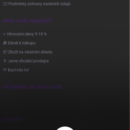
🙆‍♂️ Podmínky ochrany osobních údajů
PROČ U NÁS NAKOUPIT
⭐ Věrnostní slevy 5-10 %
🎁 Dárek k nákupu
📦 Zboží na vlastním skladu
🏅 Jsme oficiální prodejce
💛 Baví nás to!
PŘIJÍMÁME ONLINE PLATBY
KONTAKT