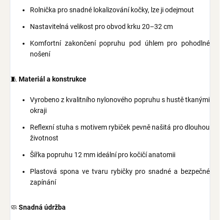
Rolnička pro snadné lokalizování kočky, lze ji odejmout
Nastavitelná velikost pro obvod krku 20–32 cm
Komfortní zakončení popruhu pod úhlem pro pohodlné
nošení
🧵
Materiál a konstrukce
Vyrobeno z kvalitního nylonového popruhu s hustě tkanými
okraji
Reflexní stuha s motivem rybiček pevně našitá pro dlouhou
životnost
Šířka popruhu 12 mm ideální pro kočičí anatomii
Plastová spona ve tvaru rybičky pro snadné a bezpečné
zapínání
🧼
Snadná údržba