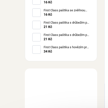
kočky 100 g
16 Kč
First Class paštika se zvěřinou
pro kočky 100 g
16 Kč
First Class paštika s drůbežím pro
štěňata 150 g
21 Kč
First Class paštika s drůbežím pro
psy 150 g
21 Kč
First Class paštika s hovězím pro
psy 300 g
34 Kč