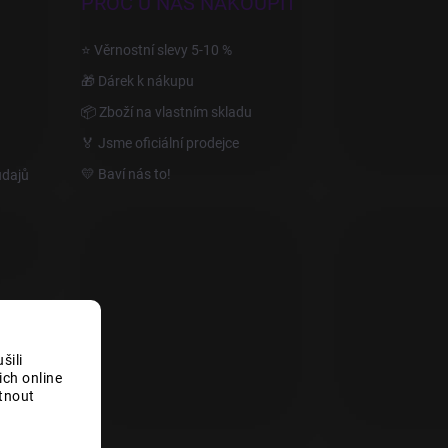
PROČ U NÁS NAKOUPIT
⭐ Věrnostní slevy 5-10 %
🎁 Dárek k nákupu
📦 Zboží na vlastním skladu
🏅 Jsme oficiální prodejce
💛 Baví nás to!
údajů
šili
ch online
tnout