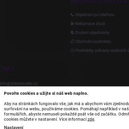
INFORMACE PRO VÁS
📞 Objednání po telefonu
🛠️ Reklamace zboží
🔄 Zrušení objednávky
📋 Obchodní podmínky
🙆‍♂️ Podmínky ochrany osobních 
TAKT
info
@
dobrezradlo.cz
Povolte cookies a užijte si náš web naplno.
+420 777 209 586
Aby na stránkách fungovalo vše, jak má a abychom vám zjednodu
surfování na webu, používáme cookies. Pomáhají například v naši
formulářích, abyste nemuseli pokaždé psát vše od začátku. Odmí
Category Icons by Freepik
Category Icons by Icons8
cookies můžete v nastavení. Více informací
zde
.
Nastavení