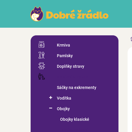
Přejít
na
obsah
P
Přeskočit
o
Krmiva
kategorie
s
ZN
Pamlsky
t
r
Doplňky stravy
a
n
Venčení a výcvik
n
Sáčky na exkrementy
í
p
Vodítka
a
n
Obojky
e
Obojky klasické
l
Obojky reflexní