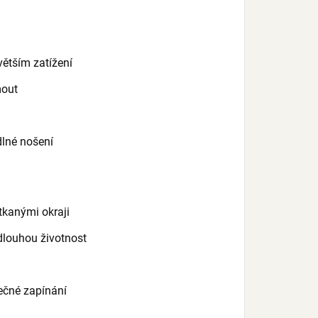
větším zatížení
mout
lné nošení
tkanými okraji
dlouhou životnost
ečné zapínání