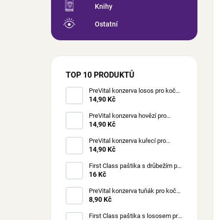
Knihy
Ostatní
TOP 10 PRODUKTŮ
PreVital konzerva losos pro kočky
85 g
14,90 Kč
PreVital konzerva hovězí pro
kočky 85 g
14,90 Kč
PreVital konzerva kuřecí pro
kočky 85 g
14,90 Kč
First Class paštika s drůbežím pro
kočky 100 g
16 Kč
PreVital konzerva tuňák pro kočky
85 g
8,90 Kč
First Class paštika s lososem pro