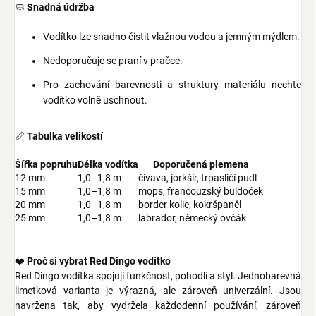
🧼
Snadná údržba
Vodítko lze snadno čistit vlažnou vodou a jemným mýdlem.
Nedoporučuje se praní v pračce.
Pro zachování barevnosti a struktury materiálu nechte
vodítko volně uschnout.
📏
Tabulka velikostí
Šířka popruhu
Délka vodítka
Doporučená plemena
12 mm
1,0–1,8 m
čivava, jorkšír, trpasličí pudl
15 mm
1,0–1,8 m
mops, francouzský buldoček
20 mm
1,0–1,8 m
border kolie, kokršpaněl
25 mm
1,0–1,8 m
labrador, německý ovčák
❤️
Proč si vybrat Red Dingo vodítko
Red Dingo vodítka spojují funkčnost, pohodlí a styl. Jednobarevná
limetková varianta je výrazná, ale zároveň univerzální. Jsou
navržena tak, aby vydržela každodenní používání, zároveň