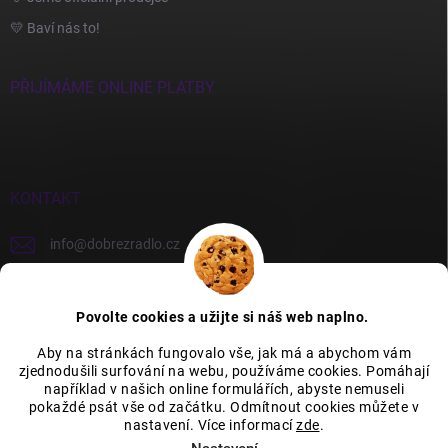
💛 Baví nás to!
PŘIJÍMÁME ONLINE PLATBY
KONTAKT
info
@
dobrezradlo.cz
+420 777 209 586
Povolte cookies a užijte si náš web naplno.
Aby na stránkách fungovalo vše, jak má a abychom vám
zjednodušili surfování na webu, používáme cookies. Pomáhají
Category Icons by Freepik
Category Icons by Icons8
například v našich online formulářích, abyste nemuseli
pokaždé psát vše od začátku. Odmítnout cookies můžete v
nastavení. Více informací
zde
.