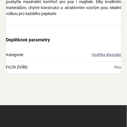
poskytla maximální komfort pro psa i majitele. Díky kvalitním
materiálům, chytré konstrukci a atraktivním vzorům jsou ideální
volbou pro každého pejskaře.
Doplňkové parametry
Kategorie
:
Vodítka klasická
FILTR ZVÍŘE
:
Pes
Z
á
p
a