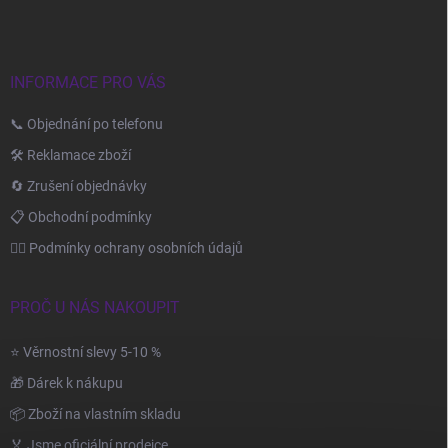
t
í
INFORMACE PRO VÁS
📞 Objednání po telefonu
🛠️ Reklamace zboží
🔄 Zrušení objednávky
📋 Obchodní podmínky
🙆‍♂️ Podmínky ochrany osobních údajů
PROČ U NÁS NAKOUPIT
⭐ Věrnostní slevy 5-10 %
🎁 Dárek k nákupu
📦 Zboží na vlastním skladu
🏅 Jsme oficiální prodejce