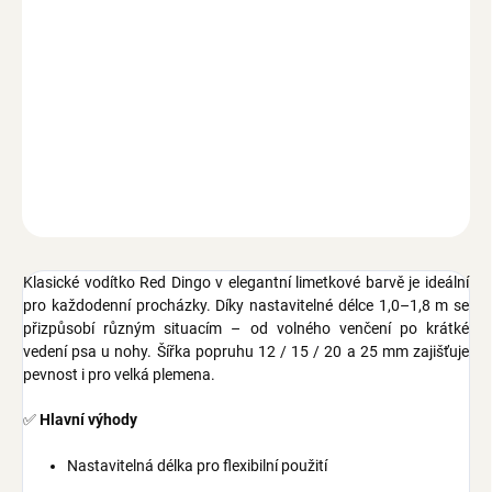
−
+
Přidat do košíku
Vodítko Red Dingo pro psy klasické s nastavitelnou délkou 1,0 –
1,8 m, šířka popruhu 12 mm, 15 mm, 20 mm a 25 mm, barva
limetková.
ZEPTAT SE
Klasické vodítko Red Dingo v elegantní limetkové barvě je ideální
pro každodenní procházky. Díky nastavitelné délce 1,0–1,8 m se
přizpůsobí různým situacím – od volného venčení po krátké
vedení psa u nohy. Šířka popruhu 12 / 15 / 20 a 25 mm zajišťuje
pevnost i pro velká plemena.
✅
Hlavní výhody
Nastavitelná délka pro flexibilní použití