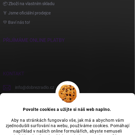
📦 Zboží na vlastním skladu
🏅 Jsme oficiální prodejce
💛 Baví nás to!
PŘIJÍMÁME ONLINE PLATBY
KONTAKT
info
@
dobrezradlo.cz
+420 777 209 586
Povolte cookies a užijte si náš web naplno.
Aby na stránkách fungovalo vše, jak má a abychom vám
zjednodušili surfování na webu, používáme cookies. Pomáhají
Category Icons by Freepik
Category Icons by Icons8
například v našich online formulářích, abyste nemuseli