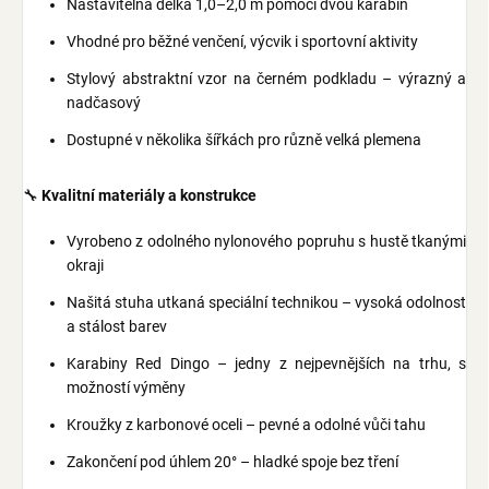
Nastavitelná délka 1,0–2,0 m pomocí dvou karabin
Vhodné pro běžné venčení, výcvik i sportovní aktivity
Stylový abstraktní vzor na černém podkladu – výrazný a
nadčasový
Dostupné v několika šířkách pro různě velká plemena
🔧
Kvalitní materiály a konstrukce
Vyrobeno z odolného nylonového popruhu s hustě tkanými
okraji
Našitá stuha utkaná speciální technikou – vysoká odolnost
a stálost barev
Karabiny Red Dingo – jedny z nejpevnějších na trhu, s
možností výměny
Kroužky z karbonové oceli – pevné a odolné vůči tahu
Zakončení pod úhlem 20° – hladké spoje bez tření