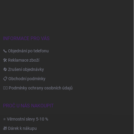
á
p
a
t
í
INFORMACE PRO VÁS
📞 Objednání po telefonu
🛠️ Reklamace zboží
🔄 Zrušení objednávky
📋 Obchodní podmínky
🙆‍♂️ Podmínky ochrany osobních údajů
PROČ U NÁS NAKOUPIT
⭐ Věrnostní slevy 5-10 %
🎁 Dárek k nákupu