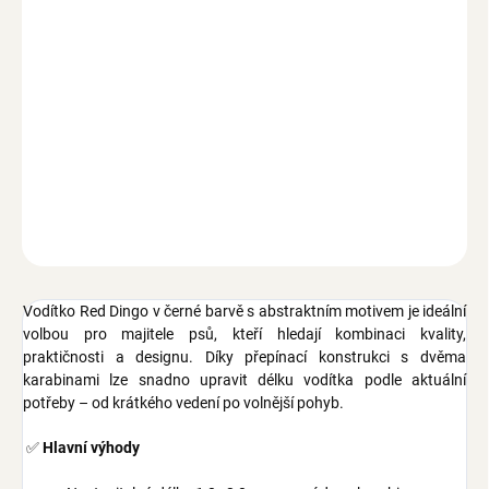
MOŽNOSTI DORUČENÍ
−
+
Přidat do košíku
Vodítko Red Dingo pro psy přepínací s nastavitelnou délkou 1,0 –
2,0 m, šířka popruhu 15 mm, 20 mm nebo 25 mm, barva černá s
abstraktním motivem.
ZEPTAT SE
Vodítko Red Dingo v černé barvě s abstraktním motivem je ideální
volbou pro majitele psů, kteří hledají kombinaci kvality,
praktičnosti a designu. Díky přepínací konstrukci s dvěma
karabinami lze snadno upravit délku vodítka podle aktuální
potřeby – od krátkého vedení po volnější pohyb.
✅
Hlavní výhody