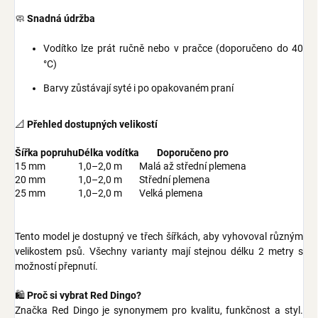
🧼
Snadná údržba
Vodítko lze prát ručně nebo v pračce (doporučeno do 40
°C)
Barvy zůstávají syté i po opakovaném praní
📐
Přehled dostupných velikostí
Šířka popruhu
Délka vodítka
Doporučeno pro
15 mm
1,0–2,0 m
Malá až střední plemena
20 mm
1,0–2,0 m
Střední plemena
25 mm
1,0–2,0 m
Velká plemena
Tento model je dostupný ve třech šířkách, aby vyhovoval různým
velikostem psů. Všechny varianty mají stejnou délku 2 metry s
možností přepnutí.
🛍
Proč si vybrat Red Dingo?
Značka Red Dingo je synonymem pro kvalitu, funkčnost a styl.