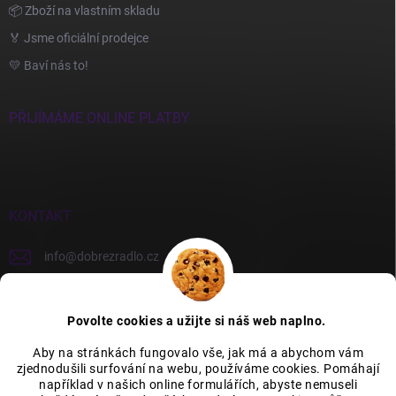
📦 Zboží na vlastním skladu
🏅 Jsme oficiální prodejce
💛 Baví nás to!
PŘIJÍMÁME ONLINE PLATBY
KONTAKT
info
@
dobrezradlo.cz
+420 777 209 586
Povolte cookies a užijte si náš web naplno.
Aby na stránkách fungovalo vše, jak má a abychom vám
zjednodušili surfování na webu, používáme cookies. Pomáhají
Category Icons by Freepik
Category Icons by Icons8
například v našich online formulářích, abyste nemuseli