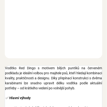
MOŽNOSTI DORUČENÍ
−
+
Přidat do košíku
Vodítko Red Dingo pro psy přepínací s nastavitelnou délkou 1,0 –
2,0 m, šířka popruhu 15 mm, 20 mm nebo 25 mm, vzor červený
podklad s bílými puntíky
ZEPTAT SE
Vodítko Red Dingo s motivem bílých puntíků na červeném
podkladu je ideální volbou pro majitele psů, kteří hledají kombinaci
kvality, praktičnosti a designu. Díky přepínací konstrukci s dvěma
karabinami lze snadno upravit délku vodítka podle aktuální
potřeby – od krátkého vedení po volnější pohyb.
✅
Hlavní výhody