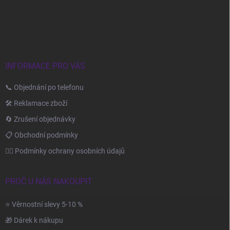
á
p
a
t
í
INFORMACE PRO VÁS
📞 Objednání po telefonu
🛠️ Reklamace zboží
🔄 Zrušení objednávky
📋 Obchodní podmínky
🙆‍♂️ Podmínky ochrany osobních údajů
PROČ U NÁS NAKOUPIT
⭐ Věrnostní slevy 5-10 %
🎁 Dárek k nákupu