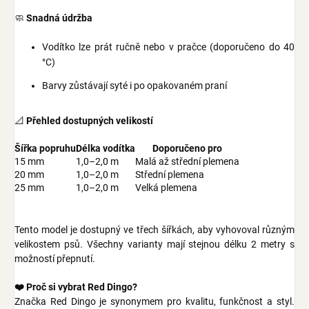
🧼
Snadná údržba
Vodítko lze prát ručně nebo v pračce (doporučeno do 40
°C)
Barvy zůstávají syté i po opakovaném praní
📐
Přehled dostupných velikostí
Šířka popruhu
Délka vodítka
Doporučeno pro
15 mm
1,0–2,0 m
Malá až střední plemena
20 mm
1,0–2,0 m
Střední plemena
25 mm
1,0–2,0 m
Velká plemena
Tento model je dostupný ve třech šířkách, aby vyhovoval různým
velikostem psů. Všechny varianty mají stejnou délku 2 metry s
možností přepnutí.
❤️ Proč si vybrat Red Dingo?
Značka Red Dingo je synonymem pro kvalitu, funkčnost a styl.