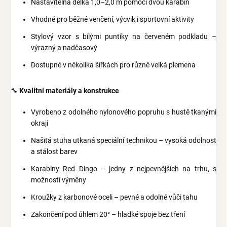
Nastavitelná délka 1,0–2,0 m pomocí dvou karabin
Vhodné pro běžné venčení, výcvik i sportovní aktivity
Stylový vzor s bílými puntíky na červeném podkladu –
výrazný a nadčasový
Dostupné v několika šířkách pro různě velká plemena
🔧
Kvalitní materiály a konstrukce
Vyrobeno z odolného nylonového popruhu s hustě tkanými
okraji
Našitá stuha utkaná speciální technikou – vysoká odolnost
a stálost barev
Karabiny Red Dingo – jedny z nejpevnějších na trhu, s
možností výměny
Kroužky z karbonové oceli – pevné a odolné vůči tahu
Zakončení pod úhlem 20° – hladké spoje bez tření