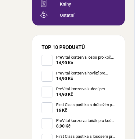
Knihy
Ostatní
TOP 10 PRODUKTŮ
PreVital konzerva losos pro kočky
85 g
14,90 Kč
PreVital konzerva hovězí pro
kočky 85 g
14,90 Kč
PreVital konzerva kuřecí pro
kočky 85 g
14,90 Kč
First Class paštika s drůbežím pro
kočky 100 g
16 Kč
PreVital konzerva tuňák pro kočky
85 g
8,90 Kč
First Class paštika s lososem pro