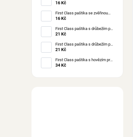
kočky 100 g
16 Kč
First Class paštika se zvěřinou
pro kočky 100 g
16 Kč
First Class paštika s drůbežím pro
štěňata 150 g
21 Kč
First Class paštika s drůbežím pro
psy 150 g
21 Kč
First Class paštika s hovězím pro
psy 300 g
34 Kč