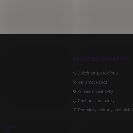
INFORMACE PRO VÁS
📞 Objednání po telefonu
🛠️ Reklamace zboží
🔄 Zrušení objednávky
📋 Obchodní podmínky
🙆‍♂️ Podmínky ochrany osobních 
TAKT