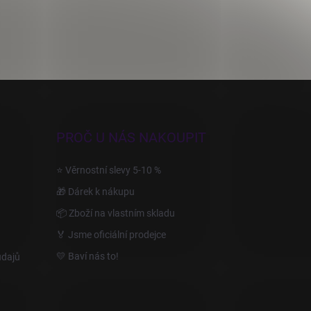
PROČ U NÁS NAKOUPIT
⭐ Věrnostní slevy 5-10 %
🎁 Dárek k nákupu
📦 Zboží na vlastním skladu
🏅 Jsme oficiální prodejce
💛 Baví nás to!
údajů