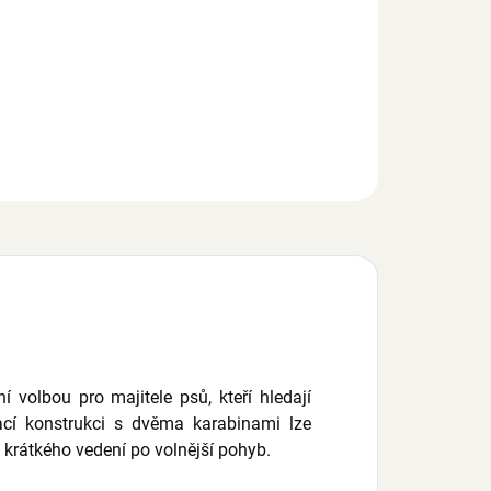
o Red Dingo pro psy přepínací s nastavitelnou délkou 1,0 –
m, šířka popruhu 15 mm, 20 mm nebo 25 mm, barva
nická modrá.
EPTAT SE
 volbou pro majitele psů, kteří hledají
nací konstrukci s dvěma karabinami lze
 krátkého vedení po volnější pohyb.