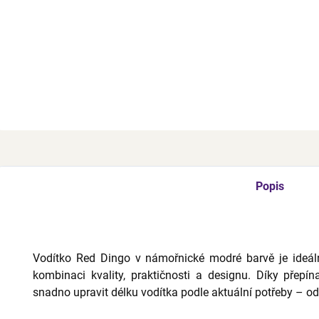
Vodítk
2,0 
námoř
Z
Popis
Vodítko Red Dingo v námořnické modré barvě je ideální
kombinaci kvality, praktičnosti a designu. Díky přepí
snadno upravit délku vodítka podle aktuální potřeby – od