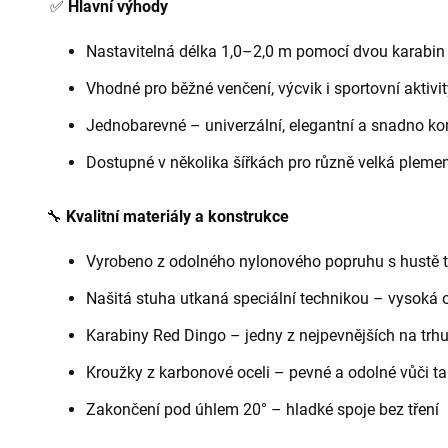
✅
Hlavní výhody
Nastavitelná délka 1,0–2,0 m pomocí dvou karabin
Vhodné pro běžné venčení, výcvik i sportovní aktivi
Jednobarevné – univerzální, elegantní a snadno k
Dostupné v několika šířkách pro různě velká pleme
🔧
Kvalitní materiály a konstrukce
Vyrobeno z odolného nylonového popruhu s hustě t
Našitá stuha utkaná speciální technikou – vysoká o
Karabiny Red Dingo – jedny z nejpevnějších na trh
Kroužky z karbonové oceli – pevné a odolné vůči t
Zakončení pod úhlem 20° – hladké spoje bez tření