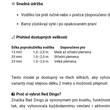
🧼
Snadná údržba
Vodítko lze prát ručně nebo v pračce (doporučeno d
Barvy zůstávají syté i po opakovaném praní
📐
Přehled dostupných velikostí
Šířka popruhu
Délka vodítka
Doporučeno pro
15 mm
1,0–2,0 m
Malá až střední plemena
20 mm
1,0–2,0 m
Střední plemena
25 mm
1,0–2,0 m
Velká plemena
Tento model je dostupný ve třech šířkách, aby vyho
varianty mají stejnou délku 2 metry s možností přepnutí.
🛍
Proč si vybrat Red Dingo?
Značka Red Dingo je synonymem pro kvalitu, funkčnost 
tak, aby vyhovovala každodennímu venčení i aktivnímu