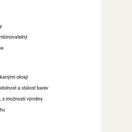
ty
ombinovatelný
na
kanými okraji
dolnost a stálost barev
u, s možností výměny
ahu