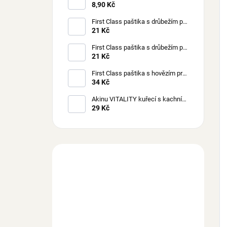
85 g
8,90 Kč
First Class paštika s drůbežím pro
štěňata 150 g
21 Kč
First Class paštika s drůbežím pro
psy 150 g
21 Kč
First Class paštika s hovězím pro
psy 300 g
34 Kč
Akinu VITALITY kuřecí s kachním
masem pro kočky 70 g
29 Kč