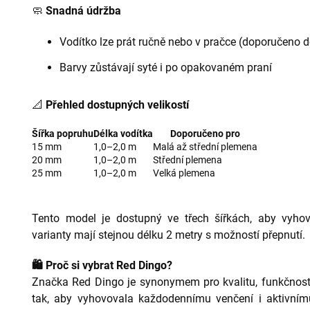
🧼
Snadná údržba
Vodítko lze prát ručně nebo v pračce (doporučeno d
Barvy zůstávají syté i po opakovaném praní
📐
Přehled dostupných velikostí
Šířka popruhu
Délka vodítka
Doporučeno pro
15 mm
1,0–2,0 m
Malá až střední plemena
20 mm
1,0–2,0 m
Střední plemena
25 mm
1,0–2,0 m
Velká plemena
Tento model je dostupný ve třech šířkách, aby vyho
varianty mají stejnou délku 2 metry s možností přepnutí.
🛍 Proč si vybrat Red Dingo?
Značka Red Dingo je synonymem pro kvalitu, funkčnost 
tak, aby vyhovovala každodennímu venčení i aktivnímu