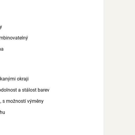
ty
ombinovatelný
na
kanými okraji
dolnost a stálost barev
u, s možností výměny
ahu