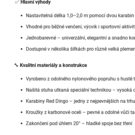
✅
Hlavní výhody
Nastavitelná délka 1,0–2,0 m pomocí dvou karabin
Vhodné pro běžné venčení, výcvik i sportovní aktivi
Jednobarevné – univerzální, elegantní a snadno k
Dostupné v několika šířkách pro různě velká pleme
🔧
Kvalitní materiály a konstrukce
Vyrobeno z odolného nylonového popruhu s hustě t
Našitá stuha utkaná speciální technikou – vysoká o
Karabiny Red Dingo – jedny z nejpevnějších na trh
Kroužky z karbonové oceli – pevné a odolné vůči t
Zakončení pod úhlem 20° – hladké spoje bez tření