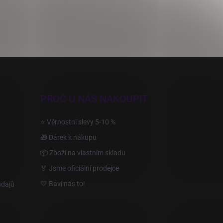
PROČ U NÁS NAKOUPIT
⭐ Věrnostní slevy 5-10 %
🎁 Dárek k nákupu
📦 Zboží na vlastním skladu
🏅 Jsme oficiální prodejce
💛 Baví nás to!
údajů