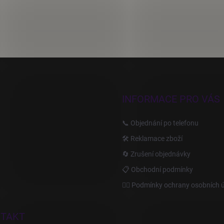
INFORMACE PRO VÁS
📞 Objednání po telefonu
🛠️ Reklamace zboží
🔄 Zrušení objednávky
📋 Obchodní podmínky
🙆‍♂️ Podmínky ochrany osobních 
TAKT