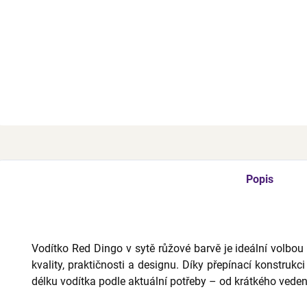
Vodítk
2,0 m
růžov
Z
Popis
Vodítko Red Dingo v sytě růžové barvě je ideální volbou 
kvality, praktičnosti a designu. Díky přepínací konstruk
délku vodítka podle aktuální potřeby – od krátkého veden