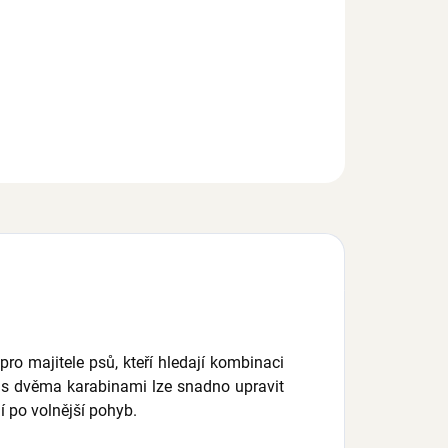
o Red Dingo pro psy přepínací s nastavitelnou délkou 1,0 –
, šířka popruhu 15 mm, 20 mm nebo 25 mm, barva sytě
á.
EPTAT SE
pro majitele psů, kteří hledají kombinaci
ci s dvěma karabinami lze snadno upravit
í po volnější pohyb.