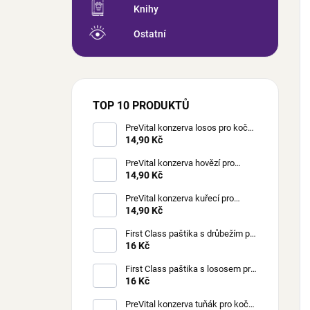
Knihy
Ostatní
TOP 10 PRODUKTŮ
PreVital konzerva losos pro kočky
85 g
14,90 Kč
PreVital konzerva hovězí pro
kočky 85 g
14,90 Kč
PreVital konzerva kuřecí pro
kočky 85 g
14,90 Kč
First Class paštika s drůbežím pro
kočky 100 g
16 Kč
First Class paštika s lososem pro
kočky 100 g
16 Kč
PreVital konzerva tuňák pro kočky