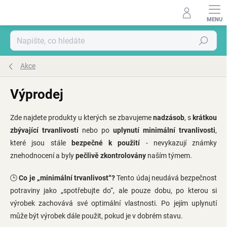
Přejít
na
obsah
Hledat
Akce
Výprodej
Zde najdete produkty u kterých se zbavujeme
nadzásob
, s
krátkou
zbývající trvanlivostí
nebo po
uplynutí minimální trvanlivosti
,
které jsou stále
bezpečné k použití
- nevykazují známky
znehodnocení a byly
pečlivě zkontrolovány
naším týmem.
🕒
Co je „minimální trvanlivost“?
Tento údaj neudává bezpečnost
potraviny jako „spotřebujte do“, ale pouze dobu, po kterou si
výrobek zachovává své optimální vlastnosti. Po jejím uplynutí
může být výrobek dále použit, pokud je v dobrém stavu.