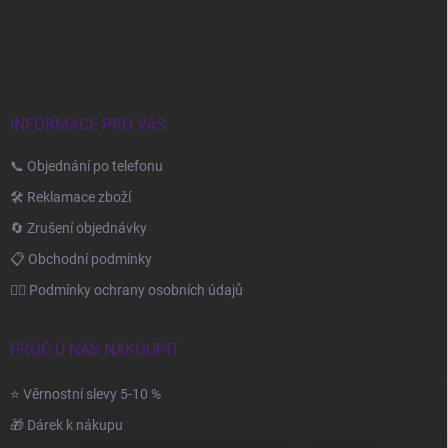
p
í
p
a
r
t
v
í
k
y
INFORMACE PRO VÁS
v
ý
📞 Objednání po telefonu
p
i
🛠️ Reklamace zboží
s
u
🔄 Zrušení objednávky
📋 Obchodní podmínky
🙆‍♂️ Podmínky ochrany osobních údajů
PROČ U NÁS NAKOUPIT
⭐ Věrnostní slevy 5-10 %
🎁 Dárek k nákupu