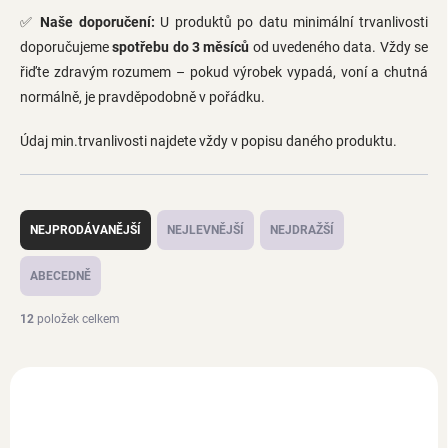
✅
Naše doporučení:
U produktů po datu minimální trvanlivosti
doporučujeme
spotřebu do 3 měsíců
od uvedeného data. Vždy se
řiďte zdravým rozumem – pokud výrobek vypadá, voní a chutná
normálně, je pravděpodobně v pořádku.
Údaj min.trvanlivosti najdete vždy v popisu daného produktu.
Ř
a
NEJPRODÁVANĚJŠÍ
NEJLEVNĚJŠÍ
NEJDRAŽŠÍ
z
e
ABECEDNĚ
n
í
12
položek celkem
p
r
V
o
ý
📦 SNIŽUJEME ZÁSOBU
🕦 PO EXPIRACI
d
p
u
i
k