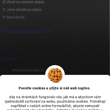
📦 Zboží na vlastním skladu
🏅 Jsme oficiální prodejce
💛 Baví nás to!
PŘIJÍMÁME ONLINE PLATBY
KONTAKT
info
@
dobrezradlo.cz
+420 777 209 586
Povolte cookies a užijte si náš web naplno.
Aby na stránkách fungovalo vše, jak má a abychom vám
zjednodušili surfování na webu, používáme cookies. Pomáhají
Category Icons by Freepik
Category Icons by Icons8
například v našich online formulářích, abyste nemuseli