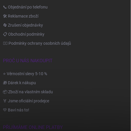
u
📞 Objednání po telefonu
🛠️ Reklamace zboží
🔄 Zrušení objednávky
📋 Obchodní podmínky
🙆‍♂️ Podmínky ochrany osobních údajů
PROČ U NÁS NAKOUPIT
⭐ Věrnostní slevy 5-10 %
🎁 Dárek k nákupu
📦 Zboží na vlastním skladu
🏅 Jsme oficiální prodejce
💛 Baví nás to!
PŘIJÍMÁME ONLINE PLATBY